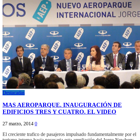
Destacadas
MAS AEROPARQUE. INAUGURACIÓN DE
EDIFICIOS TRES Y CUATRO. EL VIDEO
27 marzo, 2014
0
El creciente trafico de pasajeros impulsado fundamentalmente por el
turismo interno hacia necesaria esta ampliación del Jorge Newbery.