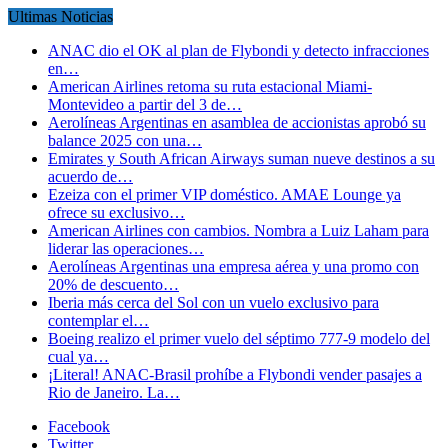
Ultimas Noticias
ANAC dio el OK al plan de Flybondi y detecto infracciones
en…
American Airlines retoma su ruta estacional Miami-
Montevideo a partir del 3 de…
Aerolíneas Argentinas en asamblea de accionistas aprobó su
balance 2025 con una…
Emirates y South African Airways suman nueve destinos a su
acuerdo de…
Ezeiza con el primer VIP doméstico. AMAE Lounge ya
ofrece su exclusivo…
American Airlines con cambios. Nombra a Luiz Laham para
liderar las operaciones…
Aerolíneas Argentinas una empresa aérea y una promo con
20% de descuento…
Iberia más cerca del Sol con un vuelo exclusivo para
contemplar el…
Boeing realizo el primer vuelo del séptimo 777-9 modelo del
cual ya…
¡Literal! ANAC-Brasil prohíbe a Flybondi vender pasajes a
Rio de Janeiro. La…
Facebook
Twitter