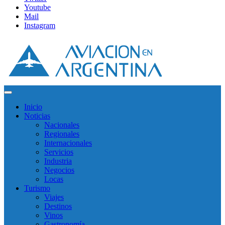
Youtube
Mail
Instagram
Inicio
Noticias
Nacionales
Regionales
Internacionales
Servicios
Industria
Negocios
Locas
Turismo
Viajes
Destinos
Vinos
Gastronomía