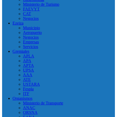
Ministerio de Turismo
FAEVYT
CAT
Negocios
Ezeiza
Municipio
Aeropuerto
Negocios
Empresas
Servicios
Gremiales
APLA
APA
APTA
UPSA
AAA
ATE
USTARA
Fespla
ITF
Organísmos
Ministerio de Transporte
ANAC
ORSNA