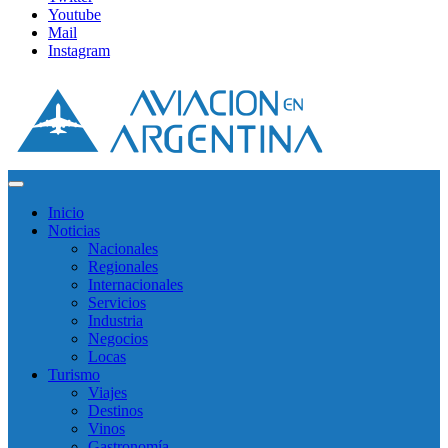
Youtube
Mail
Instagram
Inicio
Noticias
Nacionales
Regionales
Internacionales
Servicios
Industria
Negocios
Locas
Turismo
Viajes
Destinos
Vinos
Gastronomía