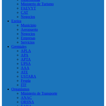
Ministerio de Turismo
FAEVYT
CAT
Negocios
Ezeiza
Municipio
Aeropuerto
Negocios
Empresas
Servicios
Gremiales
APLA
APA
APTA
UPSA
AAA
ATE
USTARA
Fespla
ITF
Organísmos
Ministerio de Transporte
ANAC
ORSNA