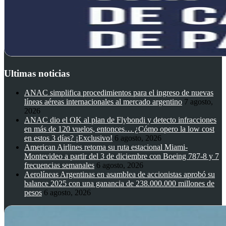
Ultimas noticias
ANAC simplifica procedimientos para el ingreso de nuevas
líneas aéreas internacionales al mercado argentino
7 agosto,
2026
ANAC dio el OK al plan de Flybondi y detecto infracciones
en más de 120 vuelos, entonces… ¿Cómo opero la low cost
en estos 3 días? ¡Exclusivo!
6 agosto, 2026
American Airlines retoma su ruta estacional Miami-
Montevideo a partir del 3 de diciembre con Boeing 787-8 y 7
frecuencias semanales
6 agosto, 2026
Aerolíneas Argentinas en asamblea de accionistas aprobó su
balance 2025 con una ganancia de 238.000.000 millones de
pesos
6 agosto, 2026