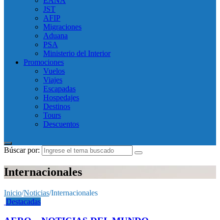
EANA
JST
AFIP
Migraciones
Aduana
PSA
Ministerio del Interior
Promociones
Vuelos
Viajes
Escapadas
Hospedajes
Destinos
Tours
Descuentos
Búscar por:
Internacionales
Inicio
/
Noticias
/
Internacionales
Destacadas