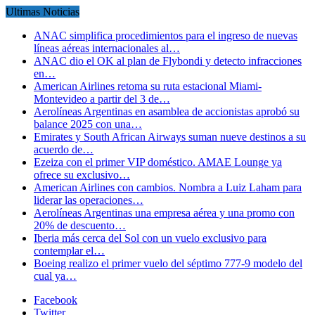
Ultimas Noticias
ANAC simplifica procedimientos para el ingreso de nuevas
líneas aéreas internacionales al…
ANAC dio el OK al plan de Flybondi y detecto infracciones
en…
American Airlines retoma su ruta estacional Miami-
Montevideo a partir del 3 de…
Aerolíneas Argentinas en asamblea de accionistas aprobó su
balance 2025 con una…
Emirates y South African Airways suman nueve destinos a su
acuerdo de…
Ezeiza con el primer VIP doméstico. AMAE Lounge ya
ofrece su exclusivo…
American Airlines con cambios. Nombra a Luiz Laham para
liderar las operaciones…
Aerolíneas Argentinas una empresa aérea y una promo con
20% de descuento…
Iberia más cerca del Sol con un vuelo exclusivo para
contemplar el…
Boeing realizo el primer vuelo del séptimo 777-9 modelo del
cual ya…
Facebook
Twitter