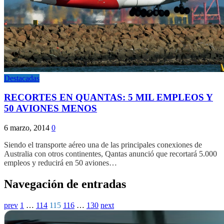
Destacadas
RECORTES EN QUANTAS: 5 MIL EMPLEOS Y
50 AVIONES MENOS
6 marzo, 2014
0
Siendo el transporte aéreo una de las principales conexiones de
Australia con otros continentes, Qantas anunció que recortará 5.000
empleos y reducirá en 50 aviones…
Navegación de entradas
prev
1
…
114
115
116
…
130
next