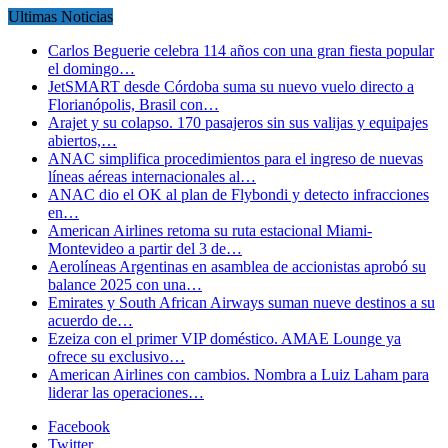
Ultimas Noticias
Carlos Beguerie celebra 114 años con una gran fiesta popular
el domingo…
JetSMART desde Córdoba suma su nuevo vuelo directo a
Florianópolis, Brasil con…
Arajet y su colapso. 170 pasajeros sin sus valijas y equipajes
abiertos,…
ANAC simplifica procedimientos para el ingreso de nuevas
líneas aéreas internacionales al…
ANAC dio el OK al plan de Flybondi y detecto infracciones
en…
American Airlines retoma su ruta estacional Miami-
Montevideo a partir del 3 de…
Aerolíneas Argentinas en asamblea de accionistas aprobó su
balance 2025 con una…
Emirates y South African Airways suman nueve destinos a su
acuerdo de…
Ezeiza con el primer VIP doméstico. AMAE Lounge ya
ofrece su exclusivo…
American Airlines con cambios. Nombra a Luiz Laham para
liderar las operaciones…
Facebook
Twitter