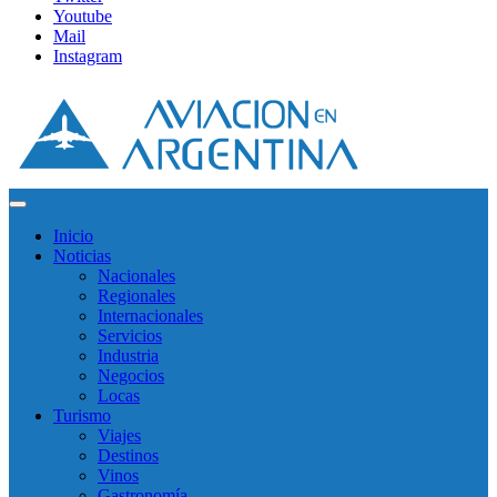
Youtube
Mail
Instagram
Inicio
Noticias
Nacionales
Regionales
Internacionales
Servicios
Industria
Negocios
Locas
Turismo
Viajes
Destinos
Vinos
Gastronomía