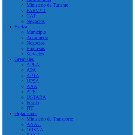
Ministerio de Turismo
FAEVYT
CAT
Negocios
Ezeiza
Municipio
Aeropuerto
Negocios
Empresas
Servicios
Gremiales
APLA
APA
APTA
UPSA
AAA
ATE
USTARA
Fespla
ITF
Organísmos
Ministerio de Transporte
ANAC
ORSNA