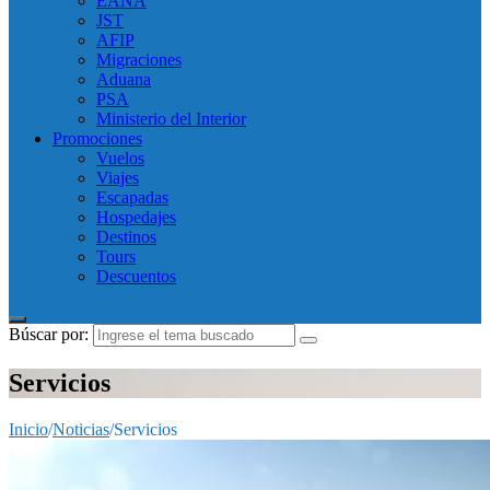
EANA
JST
AFIP
Migraciones
Aduana
PSA
Ministerio del Interior
Promociones
Vuelos
Viajes
Escapadas
Hospedajes
Destinos
Tours
Descuentos
Búscar por:
Servicios
Inicio
/
Noticias
/
Servicios