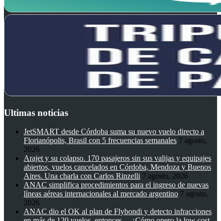
Ultimas noticias
JetSMART desde Córdoba suma su nuevo vuelo directo a
Florianópolis, Brasil con 5 frecuencias semanales
7 agosto,
2026
Arajet y su colapso. 170 pasajeros sin sus valijas y equipajes
abiertos, vuelos cancelados en Córdoba, Mendoza y Buenos
Aires. Una charla con Carlos Rinzelli
7 agosto, 2026
ANAC simplifica procedimientos para el ingreso de nuevas
líneas aéreas internacionales al mercado argentino
7 agosto,
2026
ANAC dio el OK al plan de Flybondi y detecto infracciones
en más de 120 vuelos, entonces… ¿Cómo opero la low cost