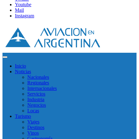
Youtube
Mail
Instagram
Inicio
Noticias
Nacionales
Regionales
Internacionales
Servicios
Industria
Negocios
Locas
Turismo
Viajes
Destinos
Vinos
Gastronomía