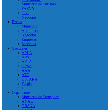
Ministerio de Turismo
FAEVYT
CAT
Negocios
Ezeiza
Municipio
Aeropuerto
Negocios
Empresas
Servicios
Gremiales
APLA
APA
APTA
UPSA
AAA
ATE
USTARA
Fespla
ITF
Organísmos
Ministerio de Transporte
ANAC
ORSNA