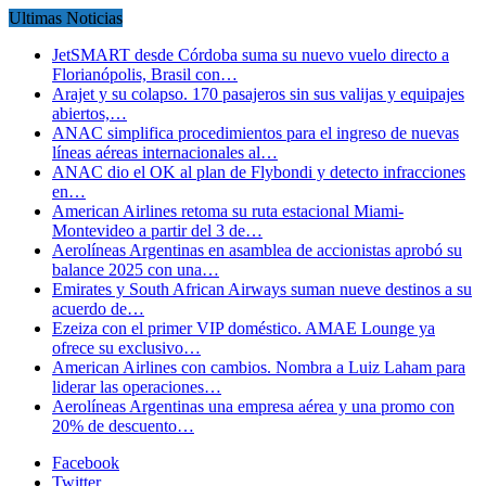
Ultimas Noticias
JetSMART desde Córdoba suma su nuevo vuelo directo a
Florianópolis, Brasil con…
Arajet y su colapso. 170 pasajeros sin sus valijas y equipajes
abiertos,…
ANAC simplifica procedimientos para el ingreso de nuevas
líneas aéreas internacionales al…
ANAC dio el OK al plan de Flybondi y detecto infracciones
en…
American Airlines retoma su ruta estacional Miami-
Montevideo a partir del 3 de…
Aerolíneas Argentinas en asamblea de accionistas aprobó su
balance 2025 con una…
Emirates y South African Airways suman nueve destinos a su
acuerdo de…
Ezeiza con el primer VIP doméstico. AMAE Lounge ya
ofrece su exclusivo…
American Airlines con cambios. Nombra a Luiz Laham para
liderar las operaciones…
Aerolíneas Argentinas una empresa aérea y una promo con
20% de descuento…
Facebook
Twitter