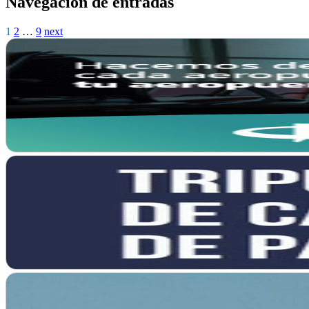
Navegación de entradas
1
2
…
9
next