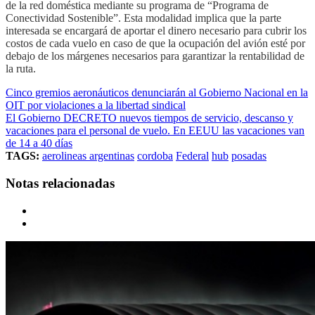
de la red doméstica mediante su programa de “Programa de
Conectividad Sostenible”. Esta modalidad implica que la parte
interesada se encargará de aportar el dinero necesario para cubrir los
costos de cada vuelo en caso de que la ocupación del avión esté por
debajo de los márgenes necesarios para garantizar la rentabilidad de
la ruta.
Cinco gremios aeronáuticos denunciarán al Gobierno Nacional en la
OIT por violaciones a la libertad sindical
El Gobierno DECRETO nuevos tiempos de servicio, descanso y
vacaciones para el personal de vuelo. En EEUU las vacaciones van
de 14 a 40 días
TAGS:
aerolineas argentinas
cordoba
Federal
hub
posadas
Notas relacionadas