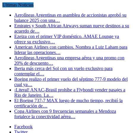
Ultimas Noticias
Aerolíneas Argentinas en asamblea de accionistas aprobó su
balance 2025 con una…
Emirates y South African Airways suman nueve destinos a su
acuerdo de…
Ezeiza con el primer VIP doméstico. AMAE Lounge ya
ofrece su exclusivo…
American Airlines con cambios. Nombra a Luiz Laham para
liderar las operaciones…
Aerolíneas Argentinas una empresa aérea y una promo con
20% de descuento…
Iberia más cerca del Sol con un vuelo exclusivo para
contemplar el…
Boeing realizo el primer vuelo del séptimo 777-9 modelo del
cual ya…
¡Literal! ANAC-Brasil prohíbe a Flybondi vender pasajes a
Rio de Janeiro. La…
El Boeing 737-7 MAX luego de mucho tiempo, recibió la
certificación de…
Copa Airlines con 9 frecuencias semanales a Mendoza
fortalece la conectividad aérea…
Facebook
Twitter