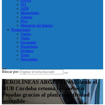
EANA
JST
AFIP
Migraciones
Aduana
PSA
Ministerio del Interior
Promociones
Vuelos
Viajes
Escapadas
Hospedajes
Destinos
Tours
Descuentos
Búscar por:
AEROLÍNEAS ARGENTINAS desde el
HUB Córdoba retoma los vuelos a
Posadas gracias al plan conectividad
sostenible