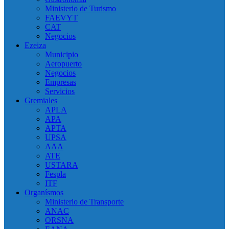
Ministerio de Turismo
FAEVYT
CAT
Negocios
Ezeiza
Municipio
Aeropuerto
Negocios
Empresas
Servicios
Gremiales
APLA
APA
APTA
UPSA
AAA
ATE
USTARA
Fespla
ITF
Organísmos
Ministerio de Transporte
ANAC
ORSNA