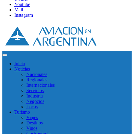
Youtube
Mail
Instagram
Inicio
Noticias
Nacionales
Regionales
Internacionales
Servicios
Industria
Negocios
Locas
Turismo
Viajes
Destinos
Vinos
Gastronomía