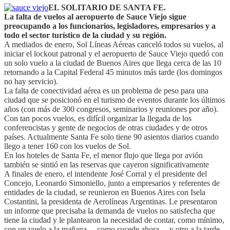
EL SOLITARIO DE SANTA FE.
La falta de vuelos al aeropuerto de Sauce Viejo sigue
preocupando a los funcionarios, legisladores, empresarios y a
todo el sector turístico de la ciudad y su región.
A mediados de enero, Sol Líneas Aéreas canceló todos su vuelos, al
iniciar el lockout patronal y el aeropuerto de Sauce Viejo quedó con
un solo vuelo a la ciudad de Buenos Aires que llega cerca de las 10
retornando a la Capital Federal 45 minutos más tarde (los domingos
no hay servicio).
La falta de conectividad aérea es un problema de peso para una
ciudad que se posicionó en el turismo de eventos durante los últimos
años (con más de 300 congresos, seminarios y reuniones por año).
Con tan pocos vuelos, es difícil organizar la llegada de los
conferencistas y gente de negocios de otras ciudades y de otros
países. Actualmente Santa Fe solo tiene 90 asientos diarios cuando
llego a tener 160 con los vuelos de Sol.
En los hoteles de Santa Fe, el menor flujo que llega por avión
también se sintió en las reservas que cayeron significativamente
A finales de enero, el intendente José Corral y el presidente del
Concejo, Leonardo Simoniello, junto a empresarios y referentes de
entidades de la ciudad, se reunieron en Buenos Aires con Isela
Costantini, la presidenta de Aerolíneas Argentinas. Le presentaron
un informe que precisaba la demanda de vuelos no satisfecha que
tiene la ciudad y le plantearon la necesidad de contar, como mínimo,
con un vuelo a la mañana —como sucede ahora— y otro a la tarde.