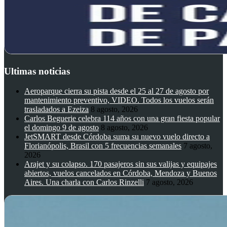
Ultimas noticias
Aeroparque cierra su pista desde el 25 al 27 de agosto por
mantenimiento preventivo, VIDEO. Todos los vuelos serán
trasladados a Ezeiza
8 agosto, 2026
Carlos Beguerie celebra 114 años con una gran fiesta popular
el domingo 9 de agosto
8 agosto, 2026
JetSMART desde Córdoba suma su nuevo vuelo directo a
Florianópolis, Brasil con 5 frecuencias semanales
7 agosto,
2026
Arajet y su colapso. 170 pasajeros sin sus valijas y equipajes
abiertos, vuelos cancelados en Córdoba, Mendoza y Buenos
Aires. Una charla con Carlos Rinzelli
7 agosto, 2026