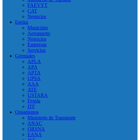
FAEVYT
CAT
Negocios
Ezeiza
Municipio
Aeropuerto
Negocios
Empresas
Servicios
Gremiales
APLA
APA
APTA
UPSA
AAA
ATE
USTARA
Fespla
ITF
Organísmos
Ministerio de Transporte
ANAC
ORSNA
EANA