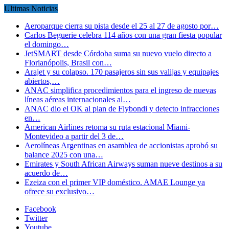
Ultimas Noticias
Aeroparque cierra su pista desde el 25 al 27 de agosto por…
Carlos Beguerie celebra 114 años con una gran fiesta popular
el domingo…
JetSMART desde Córdoba suma su nuevo vuelo directo a
Florianópolis, Brasil con…
Arajet y su colapso. 170 pasajeros sin sus valijas y equipajes
abiertos,…
ANAC simplifica procedimientos para el ingreso de nuevas
líneas aéreas internacionales al…
ANAC dio el OK al plan de Flybondi y detecto infracciones
en…
American Airlines retoma su ruta estacional Miami-
Montevideo a partir del 3 de…
Aerolíneas Argentinas en asamblea de accionistas aprobó su
balance 2025 con una…
Emirates y South African Airways suman nueve destinos a su
acuerdo de…
Ezeiza con el primer VIP doméstico. AMAE Lounge ya
ofrece su exclusivo…
Facebook
Twitter
Youtube