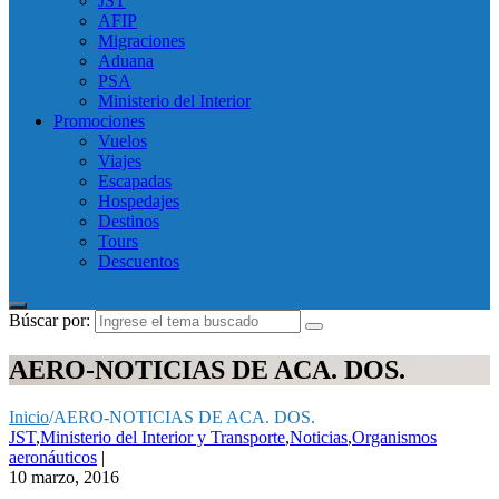
JST
AFIP
Migraciones
Aduana
PSA
Ministerio del Interior
Promociones
Vuelos
Viajes
Escapadas
Hospedajes
Destinos
Tours
Descuentos
Búscar por:
AERO-NOTICIAS DE ACA. DOS.
Inicio
/
AERO-NOTICIAS DE ACA. DOS.
JST
,
Ministerio del Interior y Transporte
,
Noticias
,
Organismos
aeronáuticos
|
10 marzo, 2016