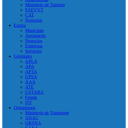
Ministerio de Turismo
FAEVYT
CAT
Negocios
Ezeiza
Municipio
Aeropuerto
Negocios
Empresas
Servicios
Gremiales
APLA
APA
APTA
UPSA
AAA
ATE
USTARA
Fespla
ITF
Organísmos
Ministerio de Transporte
ANAC
ORSNA