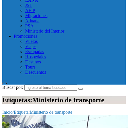
EANA
JST
AFIP
Migraciones
Aduana
PSA
Ministerio del Interior
Promociones
Vuelos
Viajes
Escapadas
Hospedajes
Destinos
Tours
Descuentos
Búscar por:
Etiquetas:Ministerio de transporte
Inicio
/
Etiqueta:
Ministerio de transporte