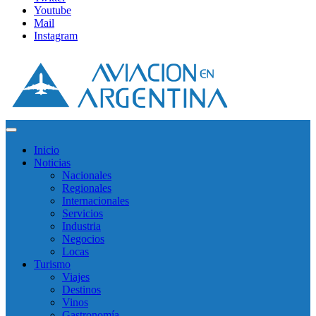
Youtube
Mail
Instagram
Inicio
Noticias
Nacionales
Regionales
Internacionales
Servicios
Industria
Negocios
Locas
Turismo
Viajes
Destinos
Vinos
Gastronomía