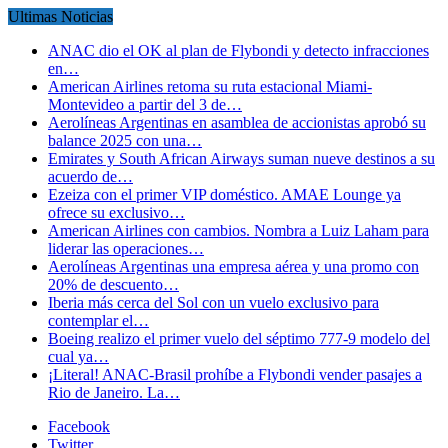
Ultimas Noticias
ANAC dio el OK al plan de Flybondi y detecto infracciones
en…
American Airlines retoma su ruta estacional Miami-
Montevideo a partir del 3 de…
Aerolíneas Argentinas en asamblea de accionistas aprobó su
balance 2025 con una…
Emirates y South African Airways suman nueve destinos a su
acuerdo de…
Ezeiza con el primer VIP doméstico. AMAE Lounge ya
ofrece su exclusivo…
American Airlines con cambios. Nombra a Luiz Laham para
liderar las operaciones…
Aerolíneas Argentinas una empresa aérea y una promo con
20% de descuento…
Iberia más cerca del Sol con un vuelo exclusivo para
contemplar el…
Boeing realizo el primer vuelo del séptimo 777-9 modelo del
cual ya…
¡Literal! ANAC-Brasil prohíbe a Flybondi vender pasajes a
Rio de Janeiro. La…
Facebook
Twitter