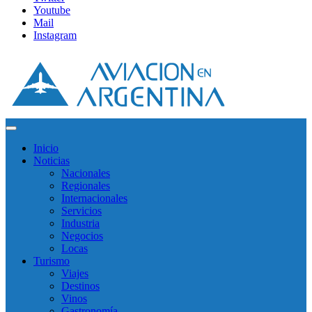
Youtube
Mail
Instagram
Inicio
Noticias
Nacionales
Regionales
Internacionales
Servicios
Industria
Negocios
Locas
Turismo
Viajes
Destinos
Vinos
Gastronomía