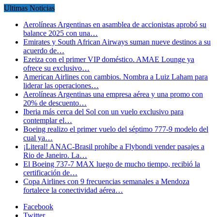
Ultimas Noticias
Aerolíneas Argentinas en asamblea de accionistas aprobó su
balance 2025 con una…
Emirates y South African Airways suman nueve destinos a su
acuerdo de…
Ezeiza con el primer VIP doméstico. AMAE Lounge ya
ofrece su exclusivo…
American Airlines con cambios. Nombra a Luiz Laham para
liderar las operaciones…
Aerolíneas Argentinas una empresa aérea y una promo con
20% de descuento…
Iberia más cerca del Sol con un vuelo exclusivo para
contemplar el…
Boeing realizo el primer vuelo del séptimo 777-9 modelo del
cual ya…
¡Literal! ANAC-Brasil prohíbe a Flybondi vender pasajes a
Rio de Janeiro. La…
El Boeing 737-7 MAX luego de mucho tiempo, recibió la
certificación de…
Copa Airlines con 9 frecuencias semanales a Mendoza
fortalece la conectividad aérea…
Facebook
Twitter