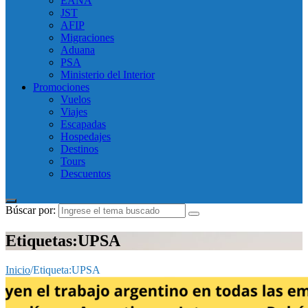
EANA
JST
AFIP
Migraciones
Aduana
PSA
Ministerio del Interior
Promociones
Vuelos
Viajes
Escapadas
Hospedajes
Destinos
Tours
Descuentos
Búscar por:
Etiquetas:UPSA
Inicio
/
Etiqueta:
UPSA