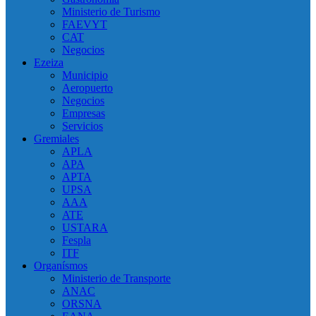
Ministerio de Turismo
FAEVYT
CAT
Negocios
Ezeiza
Municipio
Aeropuerto
Negocios
Empresas
Servicios
Gremiales
APLA
APA
APTA
UPSA
AAA
ATE
USTARA
Fespla
ITF
Organísmos
Ministerio de Transporte
ANAC
ORSNA