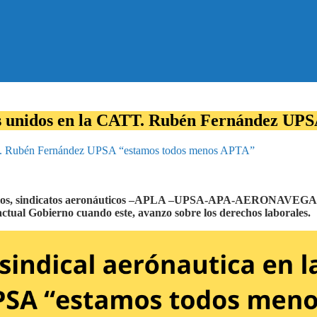
tos unidos en la CATT. Rubén Fernández U
ATT. Rubén Fernández UPSA “estamos todos menos APTA”
TT los, sindicatos aeronáuticos –APLA –UPSA-APA-AERONAVEGANT
l actual Gobierno cuando este, avanzo sobre los derechos laborales.