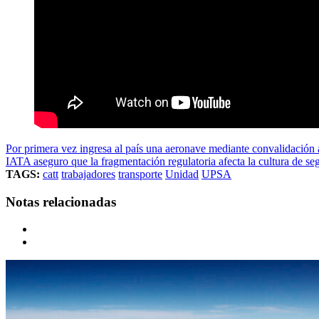
Por primera vez ingresa al país una aeronave mediante convalidación 
IATA aseguro que la fragmentación regulatoria afecta la cultura de s
TAGS:
catt
trabajadores
transporte
Unidad
UPSA
Notas relacionadas