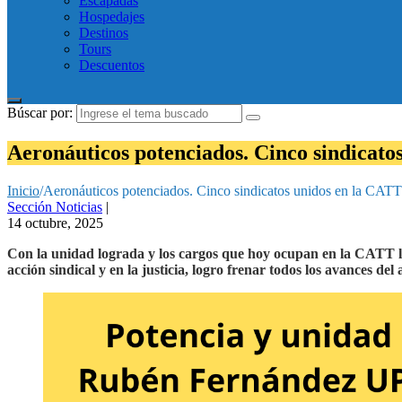
Escapadas
Hospedajes
Destinos
Tours
Descuentos
Búscar por:
Aeronáuticos potenciados. Cinco sindica
Inicio
/
Aeronáuticos potenciados. Cinco sindicatos unidos en la C
Sección Noticias
|
14 octubre, 2025
Con la unidad lograda y los cargos que hoy ocupan en la CA
acción sindical y en la justicia, logro frenar todos los avances de