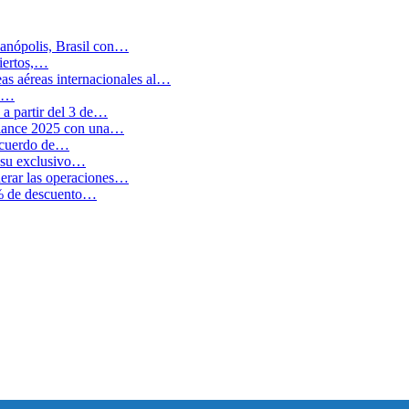
anópolis, Brasil con…
biertos,…
as aéreas internacionales al…
en…
a partir del 3 de…
balance 2025 con una…
 acuerdo de…
 su exclusivo…
erar las operaciones…
0% de descuento…