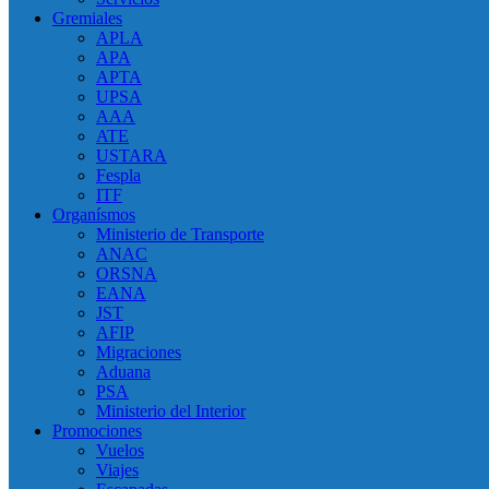
Gremiales
APLA
APA
APTA
UPSA
AAA
ATE
USTARA
Fespla
ITF
Organísmos
Ministerio de Transporte
ANAC
ORSNA
EANA
JST
AFIP
Migraciones
Aduana
PSA
Ministerio del Interior
Promociones
Vuelos
Viajes