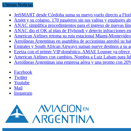
Ultimas Noticias
JetSMART desde Córdoba suma su nuevo vuelo directo a Flori
Arajet y su colapso. 170 pasajeros sin sus valijas y equipajes a
ANAC simplifica procedimientos para el ingreso de nuevas líne
ANAC dio el OK al plan de Flybondi y detecto infracciones 
American Airlines retoma su ruta estacional Miami-Montevideo 
Aerolíneas Argentinas en asamblea de accionistas aprobó su 
Emirates y South African Airways suman nueve destinos a su
Ezeiza con el primer VIP doméstico. AMAE Lounge ya ofrece
American Airlines con cambios. Nombra a Luiz Laham para lid
Aerolíneas Argentinas una empresa aérea y una promo con 2
Facebook
Twitter
Youtube
Mail
Instagram