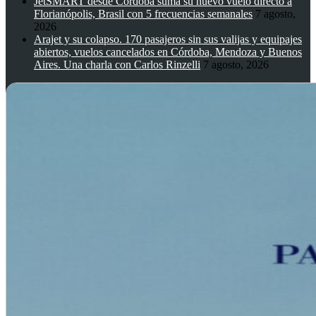
JetSMART desde Córdoba suma su nuevo vuelo directo a
Florianópolis, Brasil con 5 frecuencias semanales
7 agosto,
2026
Arajet y su colapso. 170 pasajeros sin sus valijas y equipajes
abiertos, vuelos cancelados en Córdoba, Mendoza y Buenos
Aires. Una charla con Carlos Rinzelli
7 agosto, 2026