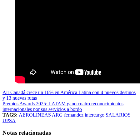
Air Canadá crece un 16% en América Latina con 4 nuevos destinos
y 13 nuevas rutas
Premios Awards 2025: LATAM gano cuatro reconocimientos
internacionales por sus servicios a bordo
TAGS:
AEROLINEAS ARG
fernandez
intercargo
SALARIOS
UPSA
Notas relacionadas