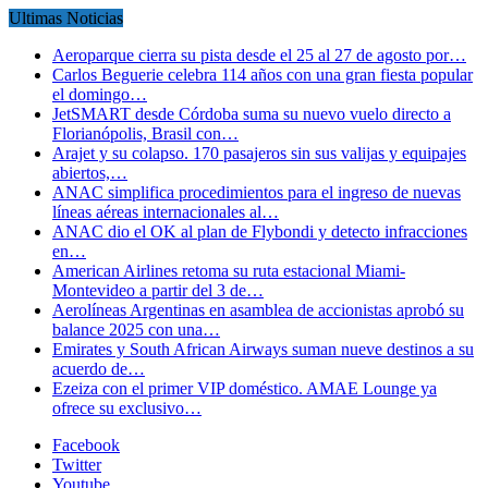
Ultimas Noticias
Aeroparque cierra su pista desde el 25 al 27 de agosto por…
Carlos Beguerie celebra 114 años con una gran fiesta popular
el domingo…
JetSMART desde Córdoba suma su nuevo vuelo directo a
Florianópolis, Brasil con…
Arajet y su colapso. 170 pasajeros sin sus valijas y equipajes
abiertos,…
ANAC simplifica procedimientos para el ingreso de nuevas
líneas aéreas internacionales al…
ANAC dio el OK al plan de Flybondi y detecto infracciones
en…
American Airlines retoma su ruta estacional Miami-
Montevideo a partir del 3 de…
Aerolíneas Argentinas en asamblea de accionistas aprobó su
balance 2025 con una…
Emirates y South African Airways suman nueve destinos a su
acuerdo de…
Ezeiza con el primer VIP doméstico. AMAE Lounge ya
ofrece su exclusivo…
Facebook
Twitter
Youtube