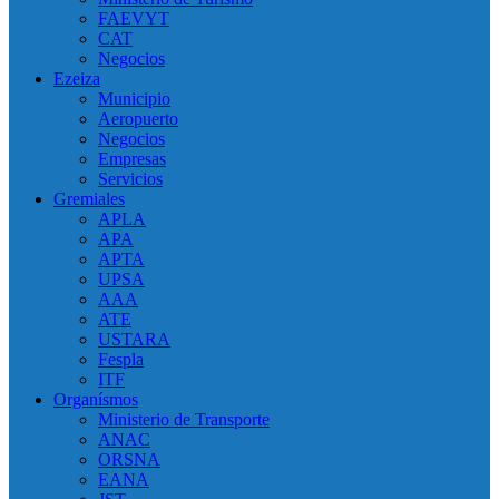
FAEVYT
CAT
Negocios
Ezeiza
Municipio
Aeropuerto
Negocios
Empresas
Servicios
Gremiales
APLA
APA
APTA
UPSA
AAA
ATE
USTARA
Fespla
ITF
Organísmos
Ministerio de Transporte
ANAC
ORSNA
EANA