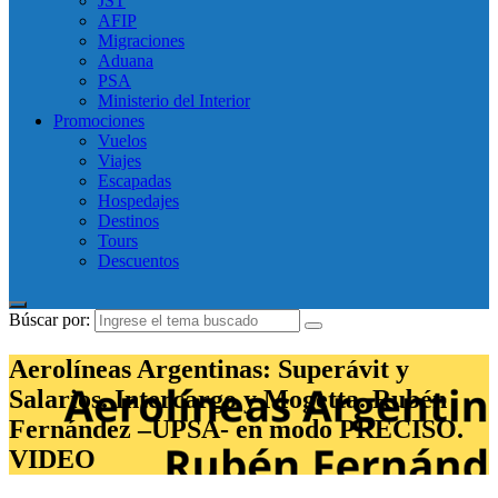
JST
AFIP
Migraciones
Aduana
PSA
Ministerio del Interior
Promociones
Vuelos
Viajes
Escapadas
Hospedajes
Destinos
Tours
Descuentos
Búscar por:
Aerolíneas Argentinas: Superávit y
Salarios. Intercargo y Mogetta. Rubén
Fernández –UPSA- en modo PRECISO.
VIDEO