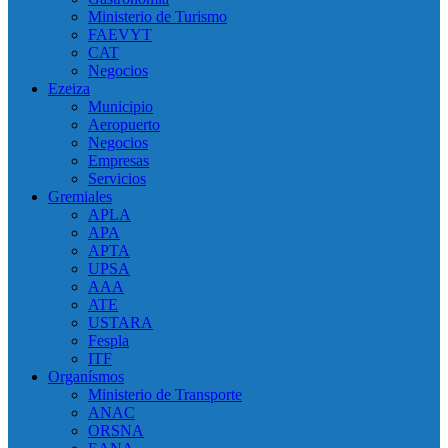
Ministerio de Turismo
FAEVYT
CAT
Negocios
Ezeiza
Municipio
Aeropuerto
Negocios
Empresas
Servicios
Gremiales
APLA
APA
APTA
UPSA
AAA
ATE
USTARA
Fespla
ITF
Organísmos
Ministerio de Transporte
ANAC
ORSNA