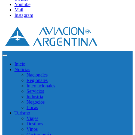
Youtube
Mail
Instagram
Inicio
Noticias
Nacionales
Regionales
Internacionales
Servicios
Industria
Negocios
Locas
Turismo
Viajes
Destinos
Vinos
Gastronomía