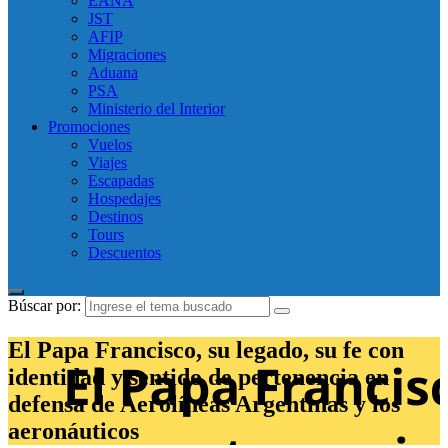
EANA
JST
AFIP
Migraciones
Aduana
PSA
Ministerio del Interior
Promociones
Vuelos
Viajes
Escapadas
Hospedajes
Destinos
Tours
Descuentos
Búscar por:
El Papa Francisco, su legado, su fe con
identidad y sentido de pertenencia en
defensa de Aerolíneas Argentinas y los
aeronáuticos