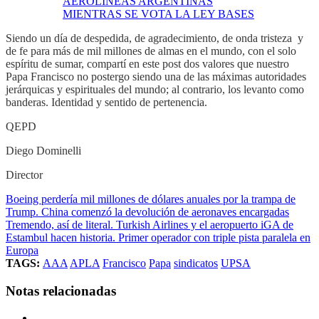
AEROLÍNEAS ARGENTINAS
MIENTRAS SE VOTA LA LEY BASES
Siendo un día de despedida, de agradecimiento, de onda tristeza y
de fe para más de mil millones de almas en el mundo, con el solo
espíritu de sumar, compartí en este post dos valores que nuestro
Papa Francisco no postergo siendo una de las máximas autoridades
jerárquicas y espirituales del mundo; al contrario, los levanto como
banderas. Identidad y sentido de pertenencia.
QEPD
Diego Dominelli
Director
Boeing perdería mil millones de dólares anuales por la trampa de
Trump. China comenzó la devolución de aeronaves encargadas
Tremendo, así de literal. Turkish Airlines y el aeropuerto iGA de
Estambul hacen historia. Primer operador con triple pista paralela en
Europa
TAGS:
AAA
APLA
Francisco
Papa
sindicatos
UPSA
Notas relacionadas