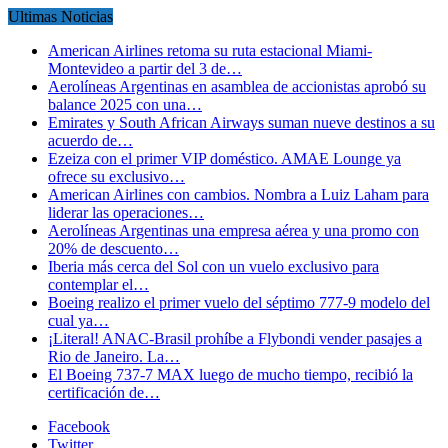
Ultimas Noticias
American Airlines retoma su ruta estacional Miami-
Montevideo a partir del 3 de…
Aerolíneas Argentinas en asamblea de accionistas aprobó su
balance 2025 con una…
Emirates y South African Airways suman nueve destinos a su
acuerdo de…
Ezeiza con el primer VIP doméstico. AMAE Lounge ya
ofrece su exclusivo…
American Airlines con cambios. Nombra a Luiz Laham para
liderar las operaciones…
Aerolíneas Argentinas una empresa aérea y una promo con
20% de descuento…
Iberia más cerca del Sol con un vuelo exclusivo para
contemplar el…
Boeing realizo el primer vuelo del séptimo 777-9 modelo del
cual ya…
¡Literal! ANAC-Brasil prohíbe a Flybondi vender pasajes a
Rio de Janeiro. La…
El Boeing 737-7 MAX luego de mucho tiempo, recibió la
certificación de…
Facebook
Twitter