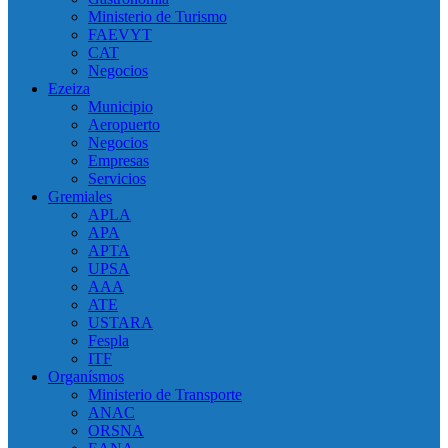
Ministerio de Turismo
FAEVYT
CAT
Negocios
Ezeiza
Municipio
Aeropuerto
Negocios
Empresas
Servicios
Gremiales
APLA
APA
APTA
UPSA
AAA
ATE
USTARA
Fespla
ITF
Organísmos
Ministerio de Transporte
ANAC
ORSNA