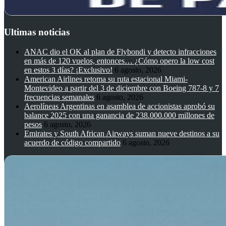
Ultimas noticias
ANAC dio el OK al plan de Flybondi y detecto infracciones
en más de 120 vuelos, entonces… ¿Cómo opero la low cost
en estos 3 días? ¡Exclusivo!
6 agosto, 2026
American Airlines retoma su ruta estacional Miami-
Montevideo a partir del 3 de diciembre con Boeing 787-8 y 7
frecuencias semanales
6 agosto, 2026
Aerolíneas Argentinas en asamblea de accionistas aprobó su
balance 2025 con una ganancia de 238.000.000 millones de
pesos
6 agosto, 2026
Emirates y South African Airways suman nueve destinos a su
acuerdo de código compartido
6 agosto, 2026