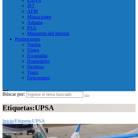
EANA
JST
AFIP
Migraciones
Aduana
PSA
Ministerio del Interior
Promociones
Vuelos
Viajes
Escapadas
Hospedajes
Destinos
Tours
Descuentos
Búscar por:
Etiquetas:UPSA
Inicio
/
Etiqueta:
UPSA