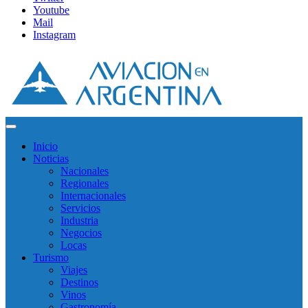
Youtube
Mail
Instagram
Inicio
Noticias
Nacionales
Regionales
Internacionales
Servicios
Industria
Negocios
Locas
Turismo
Viajes
Destinos
Vinos
Gastronomía