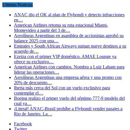
Ultimas Noticias
ANAC dio el OK al plan de Flybondi y detecto infracciones
en…
American Airlines retoma su ruta estacional Miami-
Montevideo a partir del 3 de…
Aerolíneas Argentinas en asamblea de accionistas aprobó su
balance 2025 con una…
Emirates y South African Airways suman nueve destinos a su
acuerdo de…
Ezeiza con el primer VIP doméstico. AMAE Lounge ya
ofrece su exclusivo…
American Airlines con cambios. Nombra a Luiz Laham para
liderar las operaciones…
Aerolíneas Argentinas una empresa aérea y una promo con
20% de descuento…
Iberia más cerca del Sol con un vuelo exclusivo para
contemplar el…
Boeing realizo el primer vuelo del séptimo 777-9 modelo del
cual ya…
¡Literal! ANAC-Brasil prohíbe a Flybondi vender pasajes a
Rio de Janeiro. La…
Facebook
Twitter