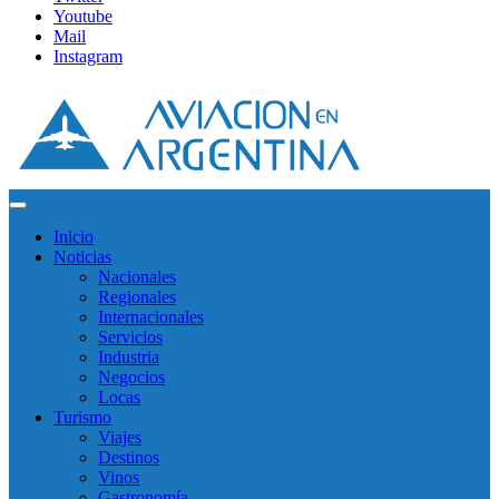
Youtube
Mail
Instagram
Inicio
Noticias
Nacionales
Regionales
Internacionales
Servicios
Industria
Negocios
Locas
Turismo
Viajes
Destinos
Vinos
Gastronomía