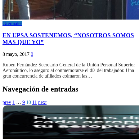
Gremiales
EN UPSA SOSTENEMOS, “NOSOTROS SOMOS
MAS QUE YO”
8 mayo, 2017
0
Ruben Fernández Secretario General de la Unión Personal Superior
Aeronáutico, lo aseguro al conmemorarse el día del trabajador. Una
gran concurrencia de afiliados colmaron las…
Navegación de entradas
prev
1
…
9
10
11
next