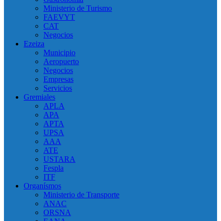
Ministerio de Turismo
FAEVYT
CAT
Negocios
Ezeiza
Municipio
Aeropuerto
Negocios
Empresas
Servicios
Gremiales
APLA
APA
APTA
UPSA
AAA
ATE
USTARA
Fespla
ITF
Organísmos
Ministerio de Transporte
ANAC
ORSNA