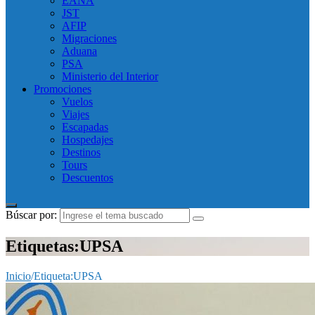
EANA
JST
AFIP
Migraciones
Aduana
PSA
Ministerio del Interior
Promociones
Vuelos
Viajes
Escapadas
Hospedajes
Destinos
Tours
Descuentos
Búscar por:
Etiquetas:UPSA
Inicio
/
Etiqueta:
UPSA