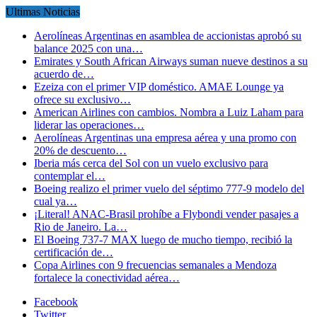
Ultimas Noticias
Aerolíneas Argentinas en asamblea de accionistas aprobó su
balance 2025 con una…
Emirates y South African Airways suman nueve destinos a su
acuerdo de…
Ezeiza con el primer VIP doméstico. AMAE Lounge ya
ofrece su exclusivo…
American Airlines con cambios. Nombra a Luiz Laham para
liderar las operaciones…
Aerolíneas Argentinas una empresa aérea y una promo con
20% de descuento…
Iberia más cerca del Sol con un vuelo exclusivo para
contemplar el…
Boeing realizo el primer vuelo del séptimo 777-9 modelo del
cual ya…
¡Literal! ANAC-Brasil prohíbe a Flybondi vender pasajes a
Rio de Janeiro. La…
El Boeing 737-7 MAX luego de mucho tiempo, recibió la
certificación de…
Copa Airlines con 9 frecuencias semanales a Mendoza
fortalece la conectividad aérea…
Facebook
Twitter