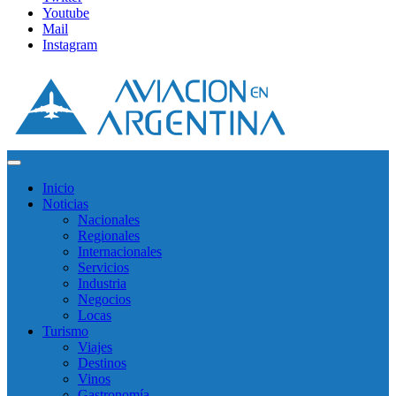
Youtube
Mail
Instagram
Inicio
Noticias
Nacionales
Regionales
Internacionales
Servicios
Industria
Negocios
Locas
Turismo
Viajes
Destinos
Vinos
Gastronomía