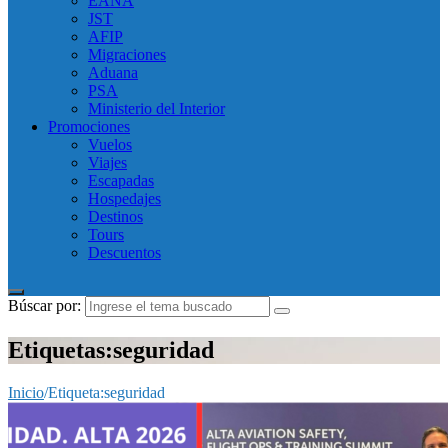
EANA
JST
AFIP
Migraciones
Aduana
PSA
Ministerio del Interior
Promociones
Vuelos
Viajes
Escapadas
Hospedajes
Destinos
Tours
Descuentos
Búscar por:
Etiquetas:seguridad
Inicio
/
Etiqueta:
seguridad