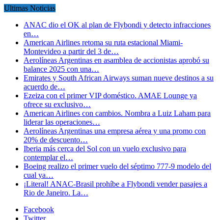
Ultimas Noticias
ANAC dio el OK al plan de Flybondi y detecto infracciones
en…
American Airlines retoma su ruta estacional Miami-
Montevideo a partir del 3 de…
Aerolíneas Argentinas en asamblea de accionistas aprobó su
balance 2025 con una…
Emirates y South African Airways suman nueve destinos a su
acuerdo de…
Ezeiza con el primer VIP doméstico. AMAE Lounge ya
ofrece su exclusivo…
American Airlines con cambios. Nombra a Luiz Laham para
liderar las operaciones…
Aerolíneas Argentinas una empresa aérea y una promo con
20% de descuento…
Iberia más cerca del Sol con un vuelo exclusivo para
contemplar el…
Boeing realizo el primer vuelo del séptimo 777-9 modelo del
cual ya…
¡Literal! ANAC-Brasil prohíbe a Flybondi vender pasajes a
Rio de Janeiro. La…
Facebook
Twitter