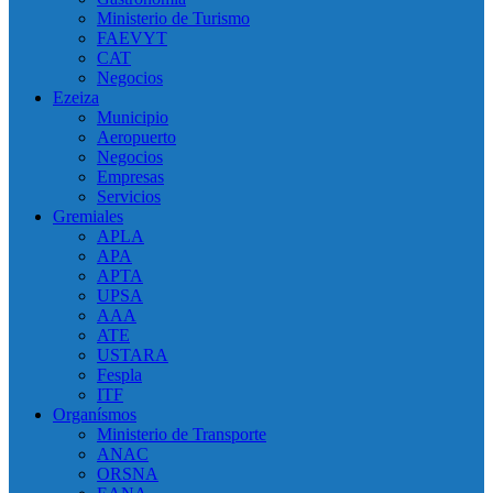
Ministerio de Turismo
FAEVYT
CAT
Negocios
Ezeiza
Municipio
Aeropuerto
Negocios
Empresas
Servicios
Gremiales
APLA
APA
APTA
UPSA
AAA
ATE
USTARA
Fespla
ITF
Organísmos
Ministerio de Transporte
ANAC
ORSNA