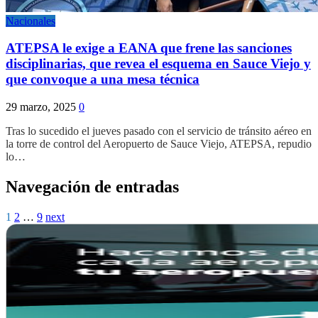
Nacionales
ATEPSA le exige a EANA que frene las sanciones
disciplinarias, que revea el esquema en Sauce Viejo y
que convoque a una mesa técnica
29 marzo, 2025
0
Tras lo sucedido el jueves pasado con el servicio de tránsito aéreo en
la torre de control del Aeropuerto de Sauce Viejo, ATEPSA, repudio
lo…
Navegación de entradas
1
2
…
9
next