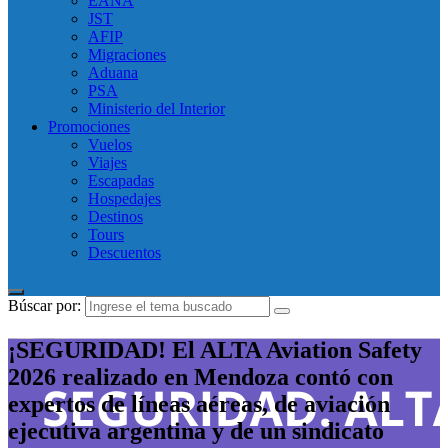
EANA
JST
AFIP
Migraciones
Aduana
PSA
Ministerio del Interior
Promociones
Vuelos
Viajes
Escapadas
Hospedajes
Destinos
Tours
Descuentos
Búscar por:
¡SEGURIDAD! El ALTA Aviation Safety
2026 realizado en Mendoza contó con
expertos de líneas aéreas, de aviación
ejecutiva argentina y de un sindicato