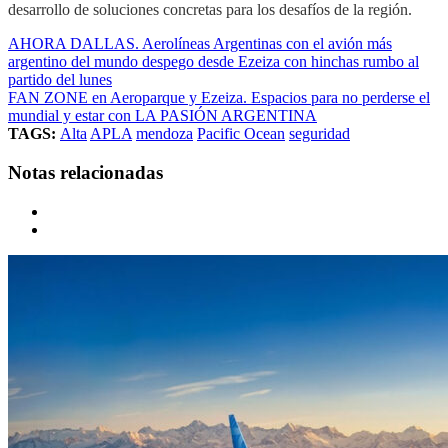
desarrollo de soluciones concretas para los desafíos de la región.
AHORA DALLAS. Aerolíneas Argentinas con el avión más
argentino del mundo despego desde Ezeiza con hinchas rumbo al
partido del lunes
FAN ZONE en Aeroparque y Ezeiza. Espacios para no perderse el
mundial y estar con LA PASIÓN ARGENTINA
TAGS:
Alta
APLA
mendoza
Pacific Ocean
seguridad
Notas relacionadas