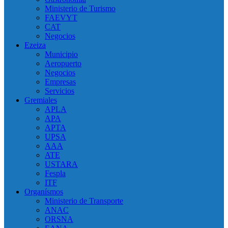
Ministerio de Turismo
FAEVYT
CAT
Negocios
Ezeiza
Municipio
Aeropuerto
Negocios
Empresas
Servicios
Gremiales
APLA
APA
APTA
UPSA
AAA
ATE
USTARA
Fespla
ITF
Organísmos
Ministerio de Transporte
ANAC
ORSNA