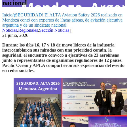
nacional
Inicio
/
¡SEGURIDAD! El ALTA Aviation Safety 2026 realizado en
Mendoza contó con expertos de líneas aéreas, de aviación ejecutiva
argentina y de un sindicato nacional
Noticias
,
Regionales
,
Sección Noticias
|
21 junio, 2026
Durante los días 16, 17 y 18 de mayo lideres de la industria
intercambiaron sus miradas con una prioridad común, la
seguridad. el encuentro convocó a ejecutivos de 23 aerolíneas
junto a representantes de organismos reguladores de 12 países.
Pacific Ocean y APLA compartieron sus experiencias del evento
en redes sociales.