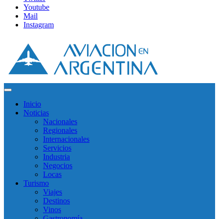
Youtube
Mail
Instagram
Inicio
Noticias
Nacionales
Regionales
Internacionales
Servicios
Industria
Negocios
Locas
Turismo
Viajes
Destinos
Vinos
Gastronomía