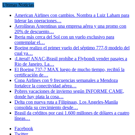
Ultimas Noticias
American Airlines con cambios. Nombra a Luiz Laham para
liderar las operaciones…
Aerolíneas Argentinas una empresa aérea y una promo con
20% de descuento…
Iberia más cerca del Sol con un vuelo exclusivo para
contemplar el…
Boeing realizo el primer vuelo del séptimo 777-9 modelo del
cual ya…
¡Literal! ANAC-Brasil prohíbe a Flybondi vender pasajes a
Rio de Janeiro. La…
El Boeing 737-7 MAX luego de mucho tiempo, recibió la
certificación de…
Copa Airlines con 9 frecuencias semanales a Mendoza
fortalece la conectividad aérea…
Pobres vacaciones de invierno según INFORME CAME,
donde hay plata la cosa…
Delta con nueva ruta a Filipinaas, Los Angeles-Manila
consolida su crecimiento desde…
Brasil da créditos por casi 1.600 millones de dólares a cuatro
líneas…
Facebook
Twitter