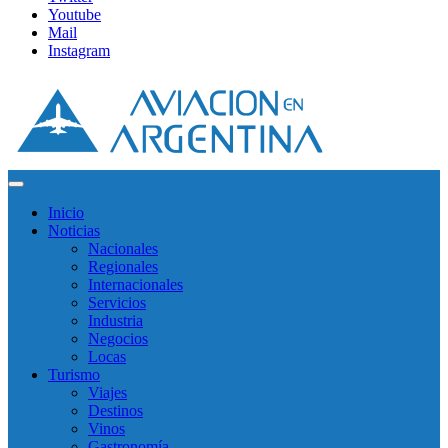
Youtube
Mail
Instagram
Inicio
Noticias
Nacionales
Regionales
Internacionales
Servicios
Industria
Negocios
Locas
Turismo
Viajes
Destinos
Vinos
Gastronomía