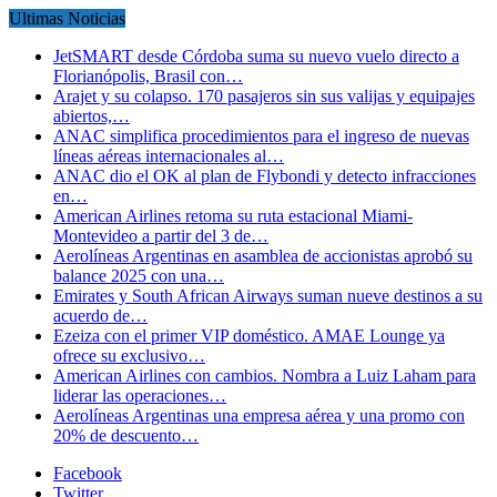
Ultimas Noticias
JetSMART desde Córdoba suma su nuevo vuelo directo a
Florianópolis, Brasil con…
Arajet y su colapso. 170 pasajeros sin sus valijas y equipajes
abiertos,…
ANAC simplifica procedimientos para el ingreso de nuevas
líneas aéreas internacionales al…
ANAC dio el OK al plan de Flybondi y detecto infracciones
en…
American Airlines retoma su ruta estacional Miami-
Montevideo a partir del 3 de…
Aerolíneas Argentinas en asamblea de accionistas aprobó su
balance 2025 con una…
Emirates y South African Airways suman nueve destinos a su
acuerdo de…
Ezeiza con el primer VIP doméstico. AMAE Lounge ya
ofrece su exclusivo…
American Airlines con cambios. Nombra a Luiz Laham para
liderar las operaciones…
Aerolíneas Argentinas una empresa aérea y una promo con
20% de descuento…
Facebook
Twitter