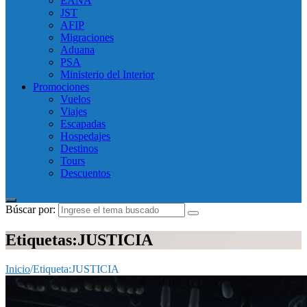
EANA
JST
AFIP
Migraciones
Aduana
PSA
Ministerio del Interior
Promociones
Vuelos
Viajes
Escapadas
Hospedajes
Destinos
Tours
Descuentos
Búscar por:
Etiquetas:JUSTICIA
Inicio
/
Etiqueta:
JUSTICIA