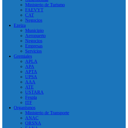
Ministerio de Turismo
FAEVYT
CAT
Negocios
Ezeiza
Municipio
Aeropuerto
Negocios
Empresas
Servicios
Gremiales
APLA
APA
APTA
UPSA
AAA
ATE
USTARA
Fespla
ITF
Organísmos
Ministerio de Transporte
ANAC
ORSNA