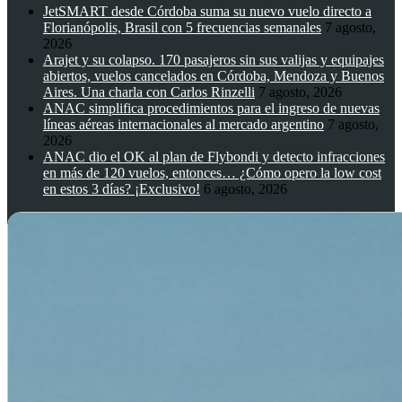
JetSMART desde Córdoba suma su nuevo vuelo directo a
Florianópolis, Brasil con 5 frecuencias semanales
7 agosto,
2026
Arajet y su colapso. 170 pasajeros sin sus valijas y equipajes
abiertos, vuelos cancelados en Córdoba, Mendoza y Buenos
Aires. Una charla con Carlos Rinzelli
7 agosto, 2026
ANAC simplifica procedimientos para el ingreso de nuevas
líneas aéreas internacionales al mercado argentino
7 agosto,
2026
ANAC dio el OK al plan de Flybondi y detecto infracciones
en más de 120 vuelos, entonces… ¿Cómo opero la low cost
en estos 3 días? ¡Exclusivo!
6 agosto, 2026