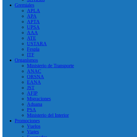
Gremiales
APLA
APA
APTA
UPSA
AAA
ATE
USTARA
Fespla
ITF
Organísmos
Ministerio de Transporte
ANAC
ORSNA
EANA
JST
AFIP
Migraciones
Aduana
PSA
Ministerio del Interior
Promociones
Vuelos
Viajes