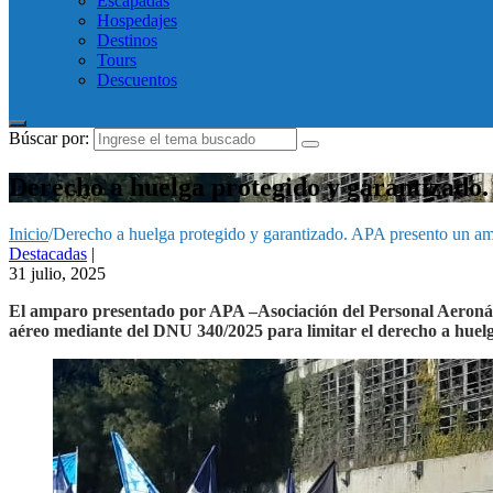
Escapadas
Hospedajes
Destinos
Tours
Descuentos
Búscar por:
Derecho a huelga protegido y garantizado.
Inicio
/
Derecho a huelga protegido y garantizado. APA presento un ampa
Destacadas
|
31 julio, 2025
El amparo presentado por APA –Asociación del Personal Aeronáutic
aéreo mediante del DNU 340/2025 para limitar el derecho a huel