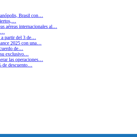
anópolis, Brasil con…
biertos,…
as aéreas internacionales al…
en…
a partir del 3 de…
balance 2025 con una…
 acuerdo de…
 su exclusivo…
erar las operaciones…
0% de descuento…