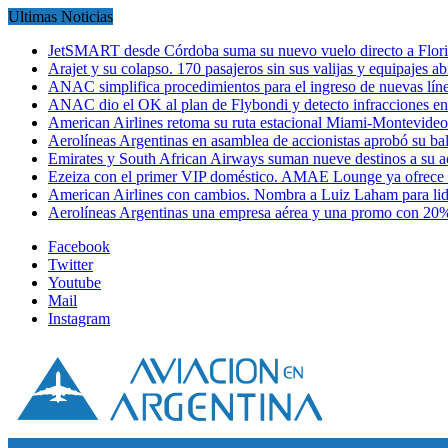
Ultimas Noticias
JetSMART desde Córdoba suma su nuevo vuelo directo a Flori
Arajet y su colapso. 170 pasajeros sin sus valijas y equipajes a
ANAC simplifica procedimientos para el ingreso de nuevas líne
ANAC dio el OK al plan de Flybondi y detecto infracciones 
American Airlines retoma su ruta estacional Miami-Montevideo 
Aerolíneas Argentinas en asamblea de accionistas aprobó su 
Emirates y South African Airways suman nueve destinos a su
Ezeiza con el primer VIP doméstico. AMAE Lounge ya ofrece
American Airlines con cambios. Nombra a Luiz Laham para lid
Aerolíneas Argentinas una empresa aérea y una promo con 2
Facebook
Twitter
Youtube
Mail
Instagram