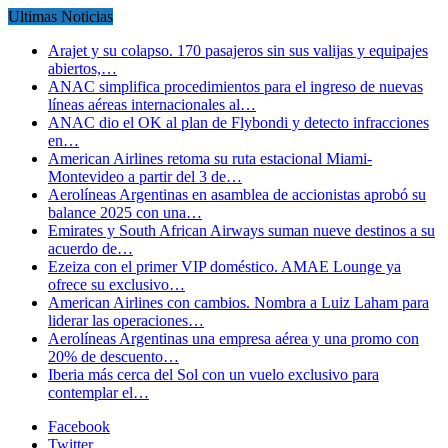
Ultimas Noticias
Arajet y su colapso. 170 pasajeros sin sus valijas y equipajes
abiertos,…
ANAC simplifica procedimientos para el ingreso de nuevas
líneas aéreas internacionales al…
ANAC dio el OK al plan de Flybondi y detecto infracciones
en…
American Airlines retoma su ruta estacional Miami-
Montevideo a partir del 3 de…
Aerolíneas Argentinas en asamblea de accionistas aprobó su
balance 2025 con una…
Emirates y South African Airways suman nueve destinos a su
acuerdo de…
Ezeiza con el primer VIP doméstico. AMAE Lounge ya
ofrece su exclusivo…
American Airlines con cambios. Nombra a Luiz Laham para
liderar las operaciones…
Aerolíneas Argentinas una empresa aérea y una promo con
20% de descuento…
Iberia más cerca del Sol con un vuelo exclusivo para
contemplar el…
Facebook
Twitter