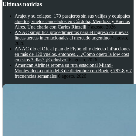
Ultimas noticias
Arajet y su colapso. 170 pasajeros sin sus valijas y equipajes
abiertos, vuelos cancelados en Córdoba, Mendoza y Buenos
Aires. Una charla con Carlos Rinzelli
7 agosto, 2026
ANAC simplifica procedimientos para el ingreso de nuevas
líneas aéreas internacionales al mercado argentino
7 agosto,
2026
ANAC dio el OK al plan de Flybondi y detecto infracciones
en más de 120 vuelos, entonces… ¿Cómo opero la low cost
en estos 3 días? ¡Exclusivo!
6 agosto, 2026
American Airlines retoma su ruta estacional Miami-
Montevideo a partir del 3 de diciembre con Boeing 787-8 y 7
frecuencias semanales
6 agosto, 2026