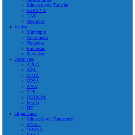
Ministerio de Turismo
FAEVYT
CAT
Negocios
Ezeiza
Municipio
Aeropuerto
Negocios
Empresas
Servicios
Gremiales
APLA
APA
APTA
UPSA
AAA
ATE
USTARA
Fespla
ITF
Organísmos
Ministerio de Transporte
ANAC
ORSNA