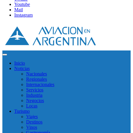
Youtube
Mail
Instagram
Inicio
Noticias
Nacionales
Regionales
Internacionales
Servicios
Industria
Negocios
Locas
Turismo
Viajes
Destinos
Vinos
Gastronomía