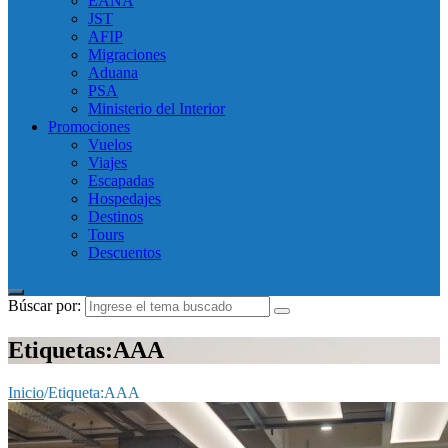
EANA
JST
AFIP
Migraciones
Aduana
PSA
Ministerio del Interior
Promociones
Vuelos
Viajes
Escapadas
Hospedajes
Destinos
Tours
Descuentos
Búscar por:
Etiquetas:AAA
Inicio
/
Etiqueta:
AAA