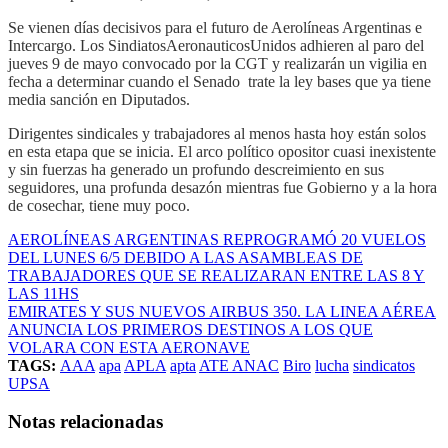
Se vienen días decisivos para el futuro de Aerolíneas Argentinas e
Intercargo. Los SindiatosAeronauticosUnidos adhieren al paro del
jueves 9 de mayo convocado por la CGT y realizarán un vigilia en
fecha a determinar cuando el Senado trate la ley bases que ya tiene
media sanción en Diputados.
Dirigentes sindicales y trabajadores al menos hasta hoy están solos
en esta etapa que se inicia. El arco político opositor cuasi inexistente
y sin fuerzas ha generado un profundo descreimiento en sus
seguidores, una profunda desazón mientras fue Gobierno y a la hora
de cosechar, tiene muy poco.
AEROLÍNEAS ARGENTINAS REPROGRAMÓ 20 VUELOS
DEL LUNES 6/5 DEBIDO A LAS ASAMBLEAS DE
TRABAJADORES QUE SE REALIZARAN ENTRE LAS 8 Y
LAS 11HS
EMIRATES Y SUS NUEVOS AIRBUS 350. LA LINEA AÉREA
ANUNCIA LOS PRIMEROS DESTINOS A LOS QUE
VOLARA CON ESTA AERONAVE
TAGS:
AAA
apa
APLA
apta
ATE ANAC
Biro
lucha
sindicatos
UPSA
Notas relacionadas