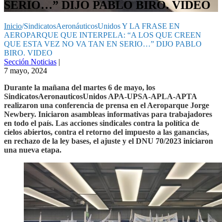
SERIO…” DIJO PABLO BIRO. VIDEO
Inicio
/
SindicatosAeronáuticosUnidos Y LA FRASE EN
AEROPARQUE QUE INTERPELA: “A LOS QUE CREEN
QUE ESTA VEZ NO VA TAN EN SERIO…” DIJO PABLO
BIRO. VIDEO
Sección Noticias
|
7 mayo, 2024
Durante la mañana del martes 6 de mayo, los
SindicatosAeronauticosUnidos APA-UPSA-APLA-APTA
realizaron una conferencia de prensa en el Aeroparque Jorge
Newbery. Iniciaron asambleas informativas para trabajadores
en todo el país. Las acciones sindicales contra la política de
cielos abiertos, contra el retorno del impuesto a las ganancias,
en rechazo de la ley bases, el ajuste y el DNU 70/2023 iniciaron
una nueva etapa.