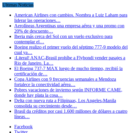
Ultimas Noticias
American Airlines con cambios. Nombra a Luiz Laham para
liderar las operaciones…
Aerolíneas Argentinas una empresa aérea y una promo con
20% de descuento…
Iberia más cerca del Sol con un vuelo exclusivo para
contemplar el…
Boeing realizo el primer vuelo del séptimo 777-9 modelo del
cual ya…
¡Literal! ANAC-Brasil prohíbe a Flybondi vender pasajes a
Rio de Janeiro. La…
El Boeing 737-7 MAX luego de mucho tiempo, recibió la
certificación de…
Copa Airlines con 9 frecuencias semanales a Mendoza
fortalece la conectividad aérea…
Pobres vacaciones de invierno según INFORME CAME,
donde hay plata la cosa…
Delta con nueva ruta a Filipinaas, Los Angeles-Manila
consolida su crecimiento desde…
Brasil da créditos por casi 1.600 millones de dólares a cuatro
líneas…
Facebook
Twitter