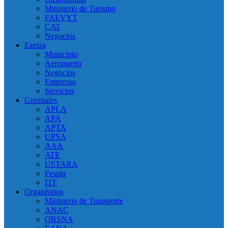
Ministerio de Turismo
FAEVYT
CAT
Negocios
Ezeiza
Municipio
Aeropuerto
Negocios
Empresas
Servicios
Gremiales
APLA
APA
APTA
UPSA
AAA
ATE
USTARA
Fespla
ITF
Organísmos
Ministerio de Transporte
ANAC
ORSNA