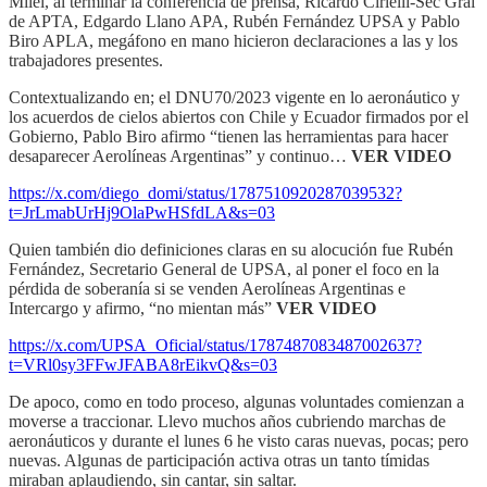
Milei, al terminar la conferencia de prensa, Ricardo Cirielli-Sec Gral
de APTA, Edgardo Llano APA, Rubén Fernández UPSA y Pablo
Biro APLA, megáfono en mano hicieron declaraciones a las y los
trabajadores presentes.
Contextualizando en; el DNU70/2023 vigente en lo aeronáutico y
los acuerdos de cielos abiertos con Chile y Ecuador firmados por el
Gobierno, Pablo Biro afirmo “tienen las herramientas para hacer
desaparecer Aerolíneas Argentinas” y continuo…
VER VIDEO
https://x.com/diego_domi/status/1787510920287039532?
t=JrLmabUrHj9OlaPwHSfdLA&s=03
Quien también dio definiciones claras en su alocución fue Rubén
Fernández, Secretario General de UPSA, al poner el foco en la
pérdida de soberanía si se venden Aerolíneas Argentinas e
Intercargo y afirmo, “no mientan más”
VER VIDEO
https://x.com/UPSA_Oficial/status/1787487083487002637?
t=VRl0sy3FFwJFABA8rEikvQ&s=03
De apoco, como en todo proceso, algunas voluntades comienzan a
moverse a traccionar. Llevo muchos años cubriendo marchas de
aeronáuticos y durante el lunes 6 he visto caras nuevas, pocas; pero
nuevas. Algunas de participación activa otras un tanto tímidas
miraban aplaudiendo, sin cantar, sin saltar.