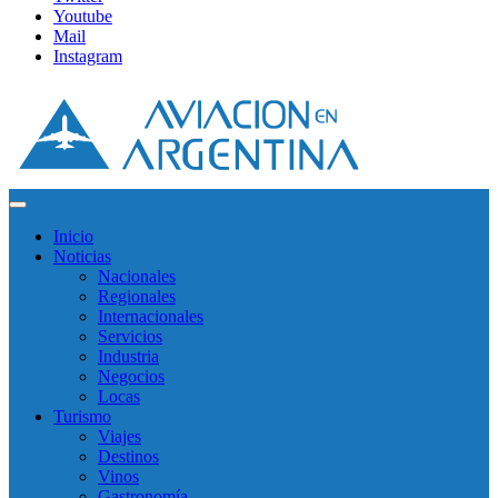
Youtube
Mail
Instagram
Inicio
Noticias
Nacionales
Regionales
Internacionales
Servicios
Industria
Negocios
Locas
Turismo
Viajes
Destinos
Vinos
Gastronomía