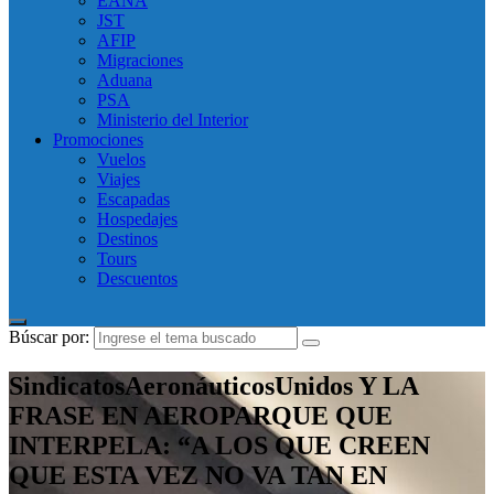
EANA
JST
AFIP
Migraciones
Aduana
PSA
Ministerio del Interior
Promociones
Vuelos
Viajes
Escapadas
Hospedajes
Destinos
Tours
Descuentos
Búscar por:
SindicatosAeronáuticosUnidos Y LA
FRASE EN AEROPARQUE QUE
INTERPELA: “A LOS QUE CREEN
QUE ESTA VEZ NO VA TAN EN