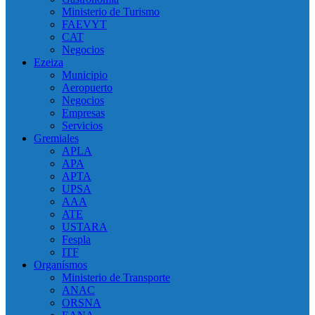
Ministerio de Turismo
FAEVYT
CAT
Negocios
Ezeiza
Municipio
Aeropuerto
Negocios
Empresas
Servicios
Gremiales
APLA
APA
APTA
UPSA
AAA
ATE
USTARA
Fespla
ITF
Organísmos
Ministerio de Transporte
ANAC
ORSNA