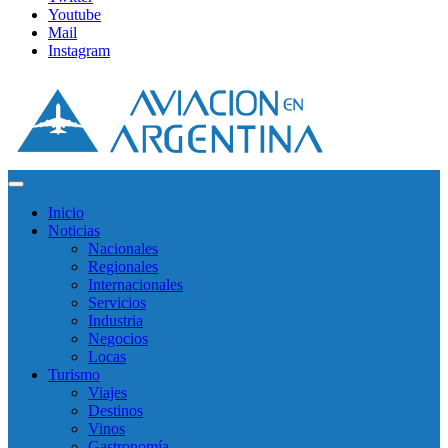
Youtube
Mail
Instagram
Inicio
Noticias
Nacionales
Regionales
Internacionales
Servicios
Industria
Negocios
Locas
Turismo
Viajes
Destinos
Vinos
Gastronomía