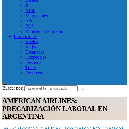
EANA
JST
AFIP
Migraciones
Aduana
PSA
Ministerio del Interior
Promociones
Vuelos
Viajes
Escapadas
Hospedajes
Destinos
Tours
Descuentos
Búscar por:
AMERICAN AIRLINES:
PRECARIZACIÓN LABORAL EN
ARGENTINA
Inicio
/
AMERICAN AIRLINES: PRECARIZACIÓN LABORAL