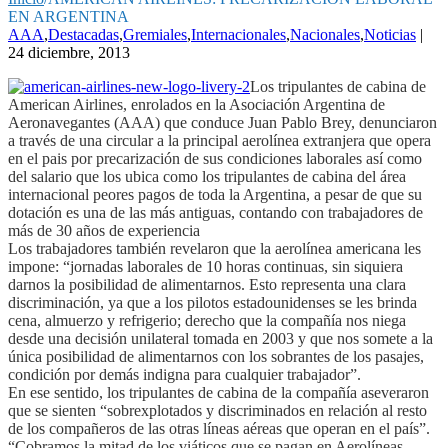
EN ARGENTINA
AAA
,
Destacadas
,
Gremiales
,
Internacionales
,
Nacionales
,
Noticias
|
24 diciembre, 2013
Los tripulantes de cabina de
American Airlines, enrolados en la Asociación Argentina de
Aeronavegantes (AAA) que conduce Juan Pablo Brey, denunciaron
a través de una circular a la principal aerolínea extranjera que opera
en el pais por precarización de sus condiciones laborales así como
del salario que los ubica como los tripulantes de cabina del área
internacional peores pagos de toda la Argentina, a pesar de que su
dotación es una de las más antiguas, contando con trabajadores de
más de 30 años de experiencia
Los trabajadores también revelaron que la aerolínea americana les
impone: “jornadas laborales de 10 horas continuas, sin siquiera
darnos la posibilidad de alimentarnos. Esto representa una clara
discriminación, ya que a los pilotos estadounidenses se les brinda
cena, almuerzo y refrigerio; derecho que la compañía nos niega
desde una decisión unilateral tomada en 2003 y que nos somete a la
única posibilidad de alimentarnos con los sobrantes de los pasajes,
condición por demás indigna para cualquier trabajador”.
En ese sentido, los tripulantes de cabina de la compañía aseveraron
que se sienten “sobrexplotados y discriminados en relación al resto
de los compañeros de las otras líneas aéreas que operan en el país”.
“Cobramos la mitad de los viáticos que se pagan en Aerolíneas