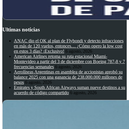
Ultimas noticias
ANAC dio el OK al plan de Flybondi y detecto infracciones
en más de 120 vuelos, entonces… ¿Cómo opero la low cost
en estos 3 días? ¡Exclusivo!
6 agosto, 2026
American Airlines retoma su ruta estacional Miami-
Montevideo a partir del 3 de diciembre con Boeing 787-8 y 7
frecuencias semanales
6 agosto, 2026
Aerolíneas Argentinas en asamblea de accionistas aprobó su
balance 2025 con una ganancia de 238.000.000 millones de
pesos
6 agosto, 2026
Emirates y South African Airways suman nueve destinos a su
acuerdo de código compartido
6 agosto, 2026