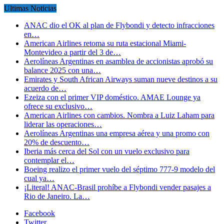
Ultimas Noticias
ANAC dio el OK al plan de Flybondi y detecto infracciones
en…
American Airlines retoma su ruta estacional Miami-
Montevideo a partir del 3 de…
Aerolíneas Argentinas en asamblea de accionistas aprobó su
balance 2025 con una…
Emirates y South African Airways suman nueve destinos a su
acuerdo de…
Ezeiza con el primer VIP doméstico. AMAE Lounge ya
ofrece su exclusivo…
American Airlines con cambios. Nombra a Luiz Laham para
liderar las operaciones…
Aerolíneas Argentinas una empresa aérea y una promo con
20% de descuento…
Iberia más cerca del Sol con un vuelo exclusivo para
contemplar el…
Boeing realizo el primer vuelo del séptimo 777-9 modelo del
cual ya…
¡Literal! ANAC-Brasil prohíbe a Flybondi vender pasajes a
Rio de Janeiro. La…
Facebook
Twitter