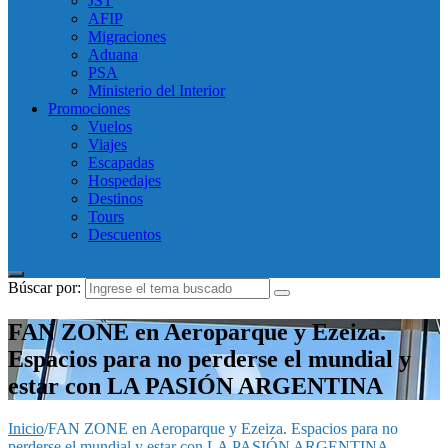
JST
AFIP
Migraciones
Aduana
PSA
Ministerio del Interior
Promociones
Vuelos
Viajes
Escapadas
Hospedajes
Destinos
Tours
Descuentos
Búscar por:
FAN ZONE en Aeroparque y Ezeiza.
Espacios para no perderse el mundial y
estar con LA PASIÓN ARGENTINA
Inicio
/
FAN ZONE en Aeroparque y Ezeiza. Espacios para no
perderse el mundial y estar con LA PASIÓN ARGENTINA