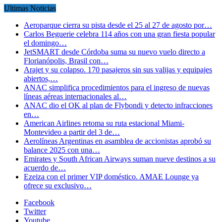
Ultimas Noticias
Aeroparque cierra su pista desde el 25 al 27 de agosto por…
Carlos Beguerie celebra 114 años con una gran fiesta popular
el domingo…
JetSMART desde Córdoba suma su nuevo vuelo directo a
Florianópolis, Brasil con…
Arajet y su colapso. 170 pasajeros sin sus valijas y equipajes
abiertos,…
ANAC simplifica procedimientos para el ingreso de nuevas
líneas aéreas internacionales al…
ANAC dio el OK al plan de Flybondi y detecto infracciones
en…
American Airlines retoma su ruta estacional Miami-
Montevideo a partir del 3 de…
Aerolíneas Argentinas en asamblea de accionistas aprobó su
balance 2025 con una…
Emirates y South African Airways suman nueve destinos a su
acuerdo de…
Ezeiza con el primer VIP doméstico. AMAE Lounge ya
ofrece su exclusivo…
Facebook
Twitter
Youtube