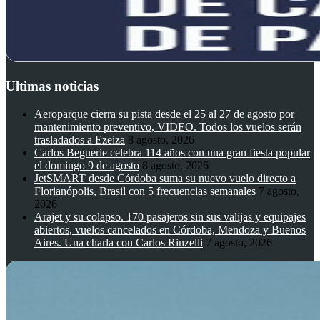
Ultimas noticias
Aeroparque cierra su pista desde el 25 al 27 de agosto por
mantenimiento preventivo, VIDEO. Todos los vuelos serán
trasladados a Ezeiza
8 agosto, 2026
Carlos Beguerie celebra 114 años con una gran fiesta popular
el domingo 9 de agosto
8 agosto, 2026
JetSMART desde Córdoba suma su nuevo vuelo directo a
Florianópolis, Brasil con 5 frecuencias semanales
7 agosto,
2026
Arajet y su colapso. 170 pasajeros sin sus valijas y equipajes
abiertos, vuelos cancelados en Córdoba, Mendoza y Buenos
Aires. Una charla con Carlos Rinzelli
7 agosto, 2026