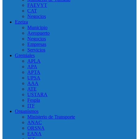
FAEVYT
CAT
Negocios
Ezeiza
Municipio
Aeropuerto
Negocios
Empresas
Servicios
Gremiales
APLA
APA
APTA
UPSA
AAA
ATE
USTARA
Fespla
ITF
Organísmos
Ministerio de Transporte
ANAC
ORSNA
EANA