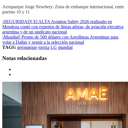
Aeroparque Jorge Newbery: Zona de embarque internacional, entre
puertas 10 y 11
¡SEGURIDAD! El ALTA Aviation Safety 2026 realizado en
Mendoza contó con expertos de líneas aéreas, de aviación ejecutiva
argentina y de un sindicato nacional
¡Mundial! Promo de 500 dólares con Aerolíneas Argentinas para
volar a Dallas y seguir a la selección nacional
TAGS:
aeroparque
ezeiza
LG
mundial
Notas relacionadas