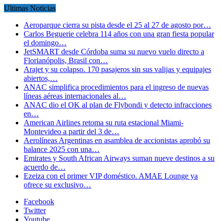
Ultimas Noticias
Aeroparque cierra su pista desde el 25 al 27 de agosto por…
Carlos Beguerie celebra 114 años con una gran fiesta popular
el domingo…
JetSMART desde Córdoba suma su nuevo vuelo directo a
Florianópolis, Brasil con…
Arajet y su colapso. 170 pasajeros sin sus valijas y equipajes
abiertos,…
ANAC simplifica procedimientos para el ingreso de nuevas
líneas aéreas internacionales al…
ANAC dio el OK al plan de Flybondi y detecto infracciones
en…
American Airlines retoma su ruta estacional Miami-
Montevideo a partir del 3 de…
Aerolíneas Argentinas en asamblea de accionistas aprobó su
balance 2025 con una…
Emirates y South African Airways suman nueve destinos a su
acuerdo de…
Ezeiza con el primer VIP doméstico. AMAE Lounge ya
ofrece su exclusivo…
Facebook
Twitter
Youtube