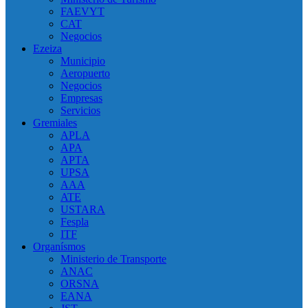
FAEVYT
CAT
Negocios
Ezeiza
Municipio
Aeropuerto
Negocios
Empresas
Servicios
Gremiales
APLA
APA
APTA
UPSA
AAA
ATE
USTARA
Fespla
ITF
Organísmos
Ministerio de Transporte
ANAC
ORSNA
EANA