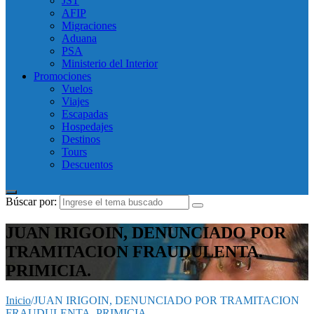
JST
AFIP
Migraciones
Aduana
PSA
Ministerio del Interior
Promociones
Vuelos
Viajes
Escapadas
Hospedajes
Destinos
Tours
Descuentos
Búscar por:
JUAN IRIGOIN, DENUNCIADO POR
TRAMITACION FRAUDULENTA.
PRIMICIA.
Inicio
/
JUAN IRIGOIN, DENUNCIADO POR TRAMITACION
FRAUDULENTA. PRIMICIA.