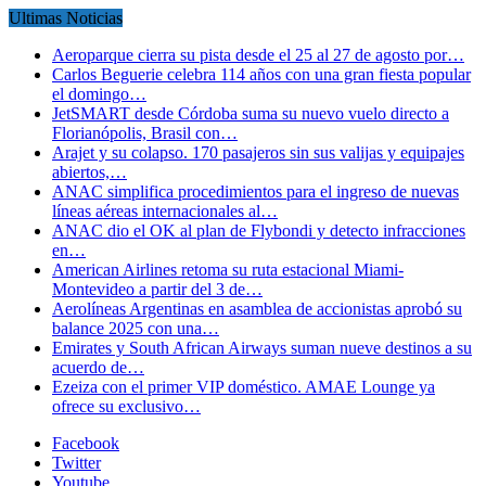
Ultimas Noticias
Aeroparque cierra su pista desde el 25 al 27 de agosto por…
Carlos Beguerie celebra 114 años con una gran fiesta popular
el domingo…
JetSMART desde Córdoba suma su nuevo vuelo directo a
Florianópolis, Brasil con…
Arajet y su colapso. 170 pasajeros sin sus valijas y equipajes
abiertos,…
ANAC simplifica procedimientos para el ingreso de nuevas
líneas aéreas internacionales al…
ANAC dio el OK al plan de Flybondi y detecto infracciones
en…
American Airlines retoma su ruta estacional Miami-
Montevideo a partir del 3 de…
Aerolíneas Argentinas en asamblea de accionistas aprobó su
balance 2025 con una…
Emirates y South African Airways suman nueve destinos a su
acuerdo de…
Ezeiza con el primer VIP doméstico. AMAE Lounge ya
ofrece su exclusivo…
Facebook
Twitter
Youtube