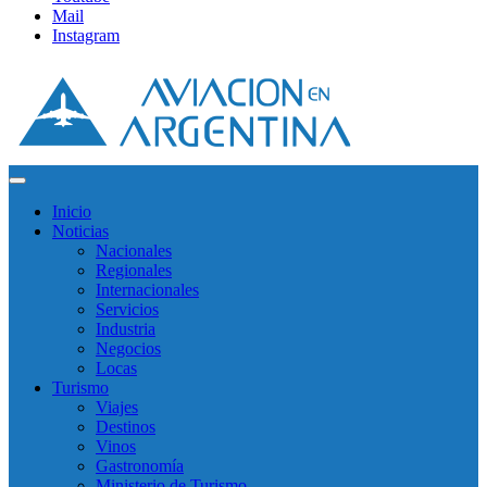
Mail
Instagram
Inicio
Noticias
Nacionales
Regionales
Internacionales
Servicios
Industria
Negocios
Locas
Turismo
Viajes
Destinos
Vinos
Gastronomía
Ministerio de Turismo