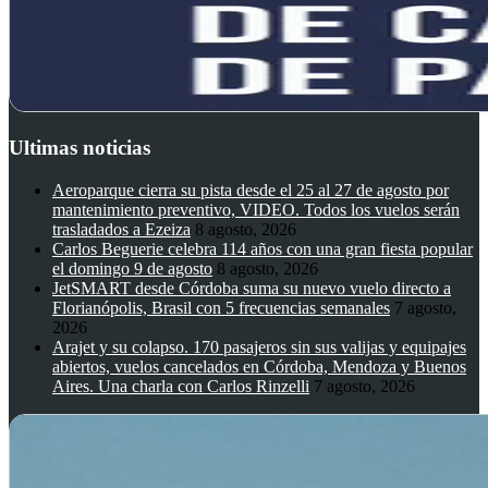
Ultimas noticias
Aeroparque cierra su pista desde el 25 al 27 de agosto por
mantenimiento preventivo, VIDEO. Todos los vuelos serán
trasladados a Ezeiza
8 agosto, 2026
Carlos Beguerie celebra 114 años con una gran fiesta popular
el domingo 9 de agosto
8 agosto, 2026
JetSMART desde Córdoba suma su nuevo vuelo directo a
Florianópolis, Brasil con 5 frecuencias semanales
7 agosto,
2026
Arajet y su colapso. 170 pasajeros sin sus valijas y equipajes
abiertos, vuelos cancelados en Córdoba, Mendoza y Buenos
Aires. Una charla con Carlos Rinzelli
7 agosto, 2026