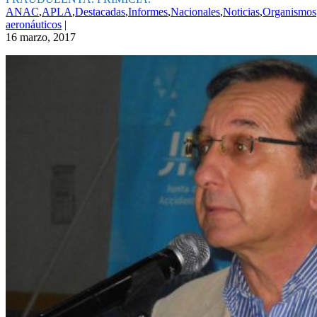
ANAC
,
APLA
,
Destacadas
,
Informes
,
Nacionales
,
Noticias
,
Organismos
aeronáuticos
|
16 marzo, 2017