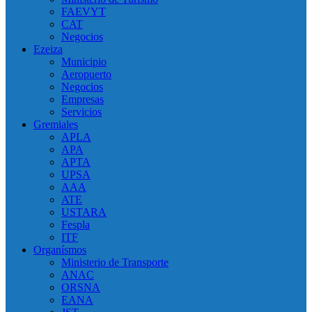
FAEVYT
CAT
Negocios
Ezeiza
Municipio
Aeropuerto
Negocios
Empresas
Servicios
Gremiales
APLA
APA
APTA
UPSA
AAA
ATE
USTARA
Fespla
ITF
Organísmos
Ministerio de Transporte
ANAC
ORSNA
EANA