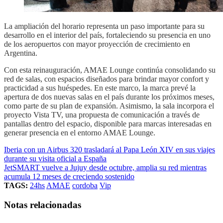
La ampliación del horario representa un paso importante para su
desarrollo en el interior del país, fortaleciendo su presencia en uno
de los aeropuertos con mayor proyección de crecimiento en
Argentina.
Con esta reinauguración, AMAE Lounge continúa consolidando su
red de salas, con espacios diseñados para brindar mayor confort y
practicidad a sus huéspedes. En este marco, la marca prevé la
apertura de dos nuevas salas en el país durante los próximos meses,
como parte de su plan de expansión. Asimismo, la sala incorpora el
proyecto Vista TV, una propuesta de comunicación a través de
pantallas dentro del espacio, disponible para marcas interesadas en
generar presencia en el entorno AMAE Lounge.
Iberia con un Airbus 320 trasladará al Papa León XIV en sus viajes
durante su visita oficial a España
JetSMART vuelve a Jujuy desde octubre, amplia su red mientras
acumula 12 meses de creciendo sostenido
TAGS:
24hs
AMAE
cordoba
Vip
Notas relacionadas