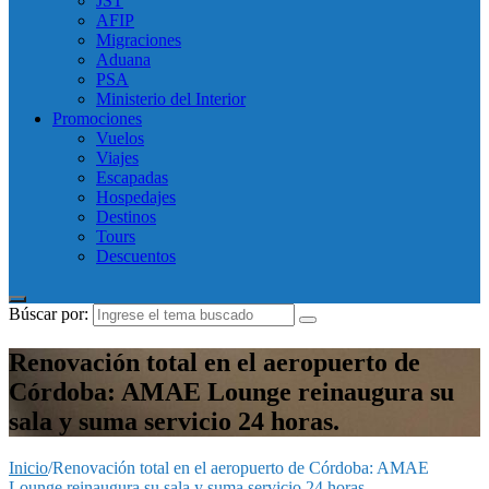
JST
AFIP
Migraciones
Aduana
PSA
Ministerio del Interior
Promociones
Vuelos
Viajes
Escapadas
Hospedajes
Destinos
Tours
Descuentos
Búscar por:
Renovación total en el aeropuerto de
Córdoba: AMAE Lounge reinaugura su
sala y suma servicio 24 horas.
Inicio
/
Renovación total en el aeropuerto de Córdoba: AMAE
Lounge reinaugura su sala y suma servicio 24 horas.