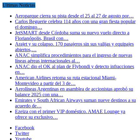
Ultimas Noticias
Aeroparque cierra su pista desde el 25 al 27 de agosto por…
Carlos Beguerie celebra 114 años con una gran fiesta popular
el domingo…
JetSMART desde Córdoba suma su nuevo vuelo directo a
Florianópolis, Brasil con…
Arajet y su colapso. 170 pasajeros sin sus valijas y equipajes
abiertos,…
ANAC simplifica procedimientos para el ingreso de nuevas
líneas aéreas internacionales al…
ANAC dio el OK al plan de Flybondi y detecto infracciones
en…
American Airlines retoma su ruta estacional Miami-
Montevideo a partir del 3 de…
Aerolíneas Argentinas en asamblea de accionistas aprobó su
balance 2025 con una…
Emirates y South African Airways suman nueve destinos a su
acuerdo de…
Ezeiza con el primer VIP doméstico. AMAE Lounge ya
ofrece su exclusivo…
Facebook
Twitter
Youtube