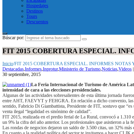
Escapadas
Hospedajes
Destinos
Tours
Descuentos
Búscar por:
FIT 2015 COBERTURA ESPECIAL. INF
Inicio
/
FIT 2015 COBERTURA ESPECIAL. INFORMES NOTAS 
Destacadas
,
Informes
,
Inprotur
,
Ministerio de Turismo
,
Noticias
,
Videos
|
30 septiembre, 2015
La Feria Internacional de Turismo de América Latin
intensidad de cara a las elecciones presidenciales.
Algunas de las actividades sobresalientes de esta última jornada fuer
entre AHT, FAEVYT y FEHGRA. En relación a dicho convenio, las tres e
sentido, Fabricio Di Giambattista, Presidente de FIT, sostuvo que “es u
venta ilegal “legalidad es sinónimo de calidad”.
FIT 2015, realizada en el predio ferial de La Rural, convocó a 1.310 
un 9% la cifra del año anterior. Los profesionales que asistieron a la 
Las rondas de negocios dejaron un saldo de 3.500 citas, un 32% más 
En cuanto a la realidad política del sector te invitamos a hacer CLIK