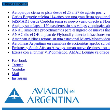
Ultimas Noticias
Aeroparque cierra su pista desde el 25 al 27 de agosto por…
Carlos Beguerie celebra 114 años con una gran fiesta popular
JetSMART desde Córdoba suma su nuevo vuelo directo a Flori
Arajet y su colapso. 170 pasajeros sin sus valijas y equipajes a
ANAC simplifica procedimientos para el ingreso de nuevas líne
ANAC dio el OK al plan de Flybondi y detecto infracciones 
American Airlines retoma su ruta estacional Miami-Montevideo 
Aerolíneas Argentinas en asamblea de accionistas aprobó su 
Emirates y South African Airways suman nueve destinos a su
Ezeiza con el primer VIP doméstico. AMAE Lounge ya ofrece
Facebook
Twitter
Youtube
Mail
Instagram