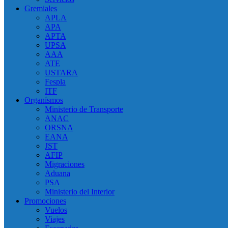
Gremiales
APLA
APA
APTA
UPSA
AAA
ATE
USTARA
Fespla
ITF
Organísmos
Ministerio de Transporte
ANAC
ORSNA
EANA
JST
AFIP
Migraciones
Aduana
PSA
Ministerio del Interior
Promociones
Vuelos
Viajes