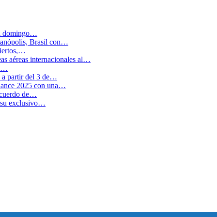
 el domingo…
anópolis, Brasil con…
biertos,…
as aéreas internacionales al…
en…
a partir del 3 de…
balance 2025 con una…
 acuerdo de…
 su exclusivo…