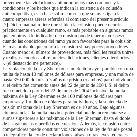
brevemente las violaciones antimonopolios más comunes y las
condiciones y los hechos que indican la existencia de colusión
anticompetitiva, es la base sobre como la que se investiga a las
cuatro empresas aéreas referidas al comienzo del presente artículo.
[7] Dicho manual refiere que si bien la colusión puede ocurrir
prácticamente en cualquier ramo, es más probable en algunos ramos
que en otros. Un indicador de colusión puede tener mayor peso
cuando las condiciones del ramo ya son favorables para la colusión.
Es más probable que ocurra la colusión si hay pocos proveedores.
Cuanto menor el número de proveedores, más fácil les resulta unirse
y realizar acuerdos sobre precios, licitaciones, clientes o territorios…
·. (el destacado me pertenece).-
La violación de la Ley Sherman es un delito mayor punible con una
multa de hasta 10 millones de dólares para empresas, y una multa de
hasta 350.000 dólares o 3 años de prisión (o ambos) para individuos,
si el delito fue cometido antes del 22 de junio de 2004. Si el delito
fue cometido a partir del 22 de junio de 2004 inclusive, la multa
máxima de la Ley Sherman es de 100 millones de dólares para
empresas y 1 millón de dólares para individuos, y la sentencia de
prisión máxima de la Ley Sherman es de 10 años. Bajo algunas
circunstancias, la multa máxima potencial puede incrementarse a
sumas superiores a los máximos de la Ley Sherman, hasta el doble
de las ganancias o pérdidas en cuestión. Además, la colusión entre
competidores puede constituir violaciones de la ley de fraude postal
o telegráfico, la ley de declaraciones falsas u otras leyes federales