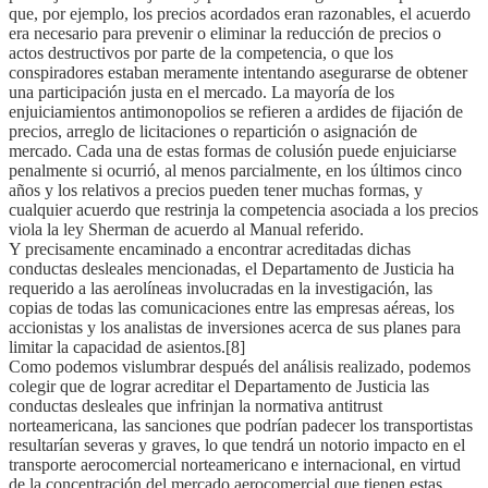
que, por ejemplo, los precios acordados eran razonables, el acuerdo
era necesario para prevenir o eliminar la reducción de precios o
actos destructivos por parte de la competencia, o que los
conspiradores estaban meramente intentando asegurarse de obtener
una participación justa en el mercado. La mayoría de los
enjuiciamientos antimonopolios se refieren a ardides de fijación de
precios, arreglo de licitaciones o repartición o asignación de
mercado. Cada una de estas formas de colusión puede enjuiciarse
penalmente si ocurrió, al menos parcialmente, en los últimos cinco
años y los relativos a precios pueden tener muchas formas, y
cualquier acuerdo que restrinja la competencia asociada a los precios
viola la ley Sherman de acuerdo al Manual referido.
Y precisamente encaminado a encontrar acreditadas dichas
conductas desleales mencionadas, el Departamento de Justicia ha
requerido a las aerolíneas involucradas en la investigación, las
copias de todas las comunicaciones entre las empresas aéreas, los
accionistas y los analistas de inversiones acerca de sus planes para
limitar la capacidad de asientos.[8]
Como podemos vislumbrar después del análisis realizado, podemos
colegir que de lograr acreditar el Departamento de Justicia las
conductas desleales que infrinjan la normativa antitrust
norteamericana, las sanciones que podrían padecer los transportistas
resultarían severas y graves, lo que tendrá un notorio impacto en el
transporte aerocomercial norteamericano e internacional, en virtud
de la concentración del mercado aerocomercial que tienen estas