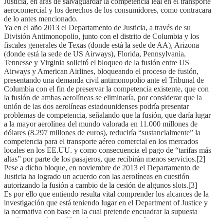
Justicia, en aras de salvaguardar la competencia leal en el transporte
aerocomercial y los derechos de los consumidores, como contracara
de lo antes mencionado.
Ya en el año 2013 el Departamento de Justicia, a través de su
División Antimonopolio, junto con el distrito de Columbia y los
fiscales generales de Texas (donde está la sede de AA), Arizona
(donde está la sede de US Airways), Florida, Pennsylvania,
Tennesse y Virginia solicitó el bloqueo de la fusión entre US
Airways y American Airlines, bloqueando el proceso de fusión,
presentando una demanda civil antimonopolio ante el Tribunal de
Columbia con el fin de preservar la competencia existente, que con
la fusión de ambas aerolíneas se eliminaría, por considerar que la
unión de las dos aerolíneas estadounidenses podría presentar
problemas de competencia, señalando que la fusión, que daría lugar
a la mayor aerolínea del mundo valorada en 11.000 millones de
dólares (8.297 millones de euros), reduciría “sustancialmente” la
competencia para el transporte aéreo comercial en los mercados
locales en los EE.UU. y como consecuencia el pago de “tarifas más
altas” por parte de los pasajeros, que recibirán menos servicios.[2]
Pese a dicho bloque, en noviembre de 2013 el Departamento de
Justicia ha logrado un acuerdo con las aerolíneas en cuestión
autorizando la fusión a cambio de la cesión de algunos slots.[3]
Es por ello que entiendo resulta vital comprender los alcances de la
investigación que está teniendo lugar en el Department of Justice y
la normativa con base en la cual pretende encuadrar la supuesta