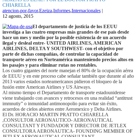
CHIARELLA
atencion-por-favor
,
Ezeiza
,
Informes
,
Internacionales
|
12 agosto, 2015
El departamento de justicia de los EEUU
investiga a las cuatro empresas más grandes de ese país desde
hace un mes y medio por la posible existencia de un acuerdo
ilegal y desleal entre- UNITED AIRLINES, AMERICAN
AIRLINES, DELTA Y SOUTHWEST- con el objetivo por
parte de dichas compañías, de controlar la capacidad de
transporte aéreo en Norteamérica manteniendo precios altos en
los pasajes y para eliminar rutas no rentables.
Los cuatro gigantes del norte manejan el 80% de la ocupación aérea
de EEUU y en este proceso cabe señalar también que durante al año
2013 varios estados norteamericanos pidieron el bloqueo de la
fusión entre American Airlines y US Airways.
Al mismo tiempo el Departamento de transporte estadounidense
viene trabajando con avances y retrocesos en una realidad “antitrust
immnutiy” o inmunidad antimonopolio para evitar sin éxito,
acuerdos de cielos abiertos entre Aeromexico y Delta Airlines.
El Dr. HORACIO MARTIN PRATTO CHIARELLA
,CONSULTOR AERONAUTICO- AERONAUTICAL
CONSULTANT Y FUNDADOR Y DIRECTOR DE JETLEX
CONSULTORA AERONAUTICA- FOUNDING MEMBER OF
JETLEX AERONAUTICAL CONSULTANT -