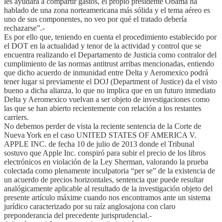
les ayudará a compartir gastos, el propio presidente Obama ha
hablado de una zona norteamericana más sólida y el tema aéreo es
uno de sus componentes, no veo por qué el tratado debería
rechazarse”.-
Es por ello que, teniendo en cuenta el procedimiento establecido por
el DOT en la actualidad y tenor de la actividad y control que se
encuentra realizando el Departamento de Justicia como contralor del
cumplimiento de las normas antitrust arribas mencionadas, entiendo
que dicho acuerdo de inmunidad entre Delta y Aeromexico podrá
tener lugar si previamente el DOJ (Department of Justice) da el visto
bueno a dicha alianza, lo que no implica que en un futuro inmediato
Delta y Aeromexico vuelvan a ser objeto de investigaciones como
las que se han abierto recientemente con relación a los restantes
carriers.
No debemos perder de vista la reciente sentencia de la Corte de
Nueva York en el caso UNITED STATES OF AMERICA V.
APPLE INC. de fecha 10 de julio de 2013 donde el Tribunal
sostuvo que Apple Inc. conspiró para subir el precio de los libros
electrónicos en violación de la Ley Sherman, valorando la prueba
colectada como plenamente inculpatoria “per se” de la existencia de
un acuerdo de precios horizontales, sentencia que puede resultar
analógicamente aplicable al resultado de la investigación objeto del
presente artículo máxime cuando nos encontramos ante un sistema
jurídico caracterizado por su raíz anglosajona con claro
preponderancia del precedente jurisprudencial.-