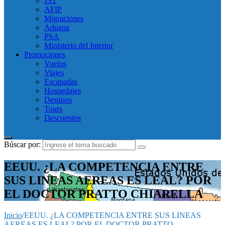
JST
AFIP
Migraciones
Aduana
PSA
Ministerio del Interior
Promociones
Vuelos
Viajes
Escapadas
Hospedajes
Destinos
Tours
Descuentos
Búscar por:
EEUU. ¿LA COMPETENCIA ENTRE
SUS LINEAS AEREAS ES LEAL? POR
EL DOCTOR PRATTO CHIARELLA
Inicio
/
EEUU. ¿LA COMPETENCIA ENTRE SUS LINEAS
AEREAS ES LEAL? POR EL DOCTOR PRATTO