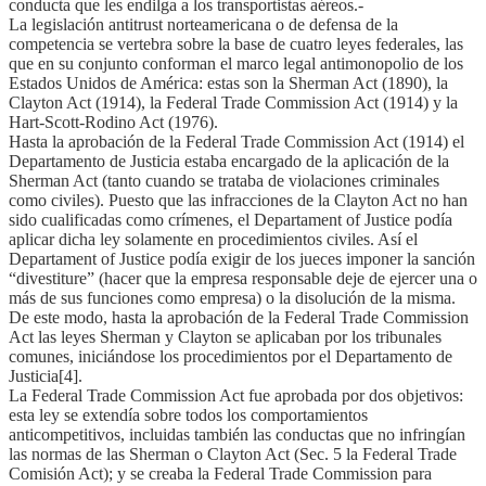
conducta que les endilga a los transportistas aéreos.-
La legislación antitrust norteamericana o de defensa de la
competencia se vertebra sobre la base de cuatro leyes federales, las
que en su conjunto conforman el marco legal antimonopolio de los
Estados Unidos de América: estas son la Sherman Act (1890), la
Clayton Act (1914), la Federal Trade Commission Act (1914) y la
Hart-Scott-Rodino Act (1976).
Hasta la aprobación de la Federal Trade Commission Act (1914) el
Departamento de Justicia estaba encargado de la aplicación de la
Sherman Act (tanto cuando se trataba de violaciones criminales
como civiles). Puesto que las infracciones de la Clayton Act no han
sido cualificadas como crímenes, el Departament of Justice podía
aplicar dicha ley solamente en procedimientos civiles. Así el
Departament of Justice podía exigir de los jueces imponer la sanción
“divestiture” (hacer que la empresa responsable deje de ejercer una o
más de sus funciones como empresa) o la disolución de la misma.
De este modo, hasta la aprobación de la Federal Trade Commission
Act las leyes Sherman y Clayton se aplicaban por los tribunales
comunes, iniciándose los procedimientos por el Departamento de
Justicia[4].
La Federal Trade Commission Act fue aprobada por dos objetivos:
esta ley se extendía sobre todos los comportamientos
anticompetitivos, incluidas también las conductas que no infringían
las normas de las Sherman o Clayton Act (Sec. 5 la Federal Trade
Comisión Act); y se creaba la Federal Trade Commission para