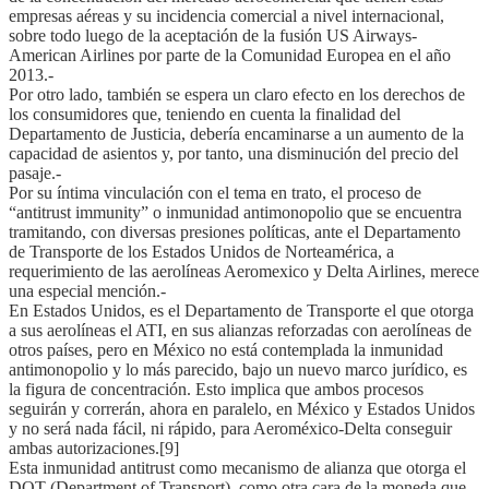
empresas aéreas y su incidencia comercial a nivel internacional,
sobre todo luego de la aceptación de la fusión US Airways-
American Airlines por parte de la Comunidad Europea en el año
2013.-
Por otro lado, también se espera un claro efecto en los derechos de
los consumidores que, teniendo en cuenta la finalidad del
Departamento de Justicia, debería encaminarse a un aumento de la
capacidad de asientos y, por tanto, una disminución del precio del
pasaje.-
Por su íntima vinculación con el tema en trato, el proceso de
“antitrust immunity” o inmunidad antimonopolio que se encuentra
tramitando, con diversas presiones políticas, ante el Departamento
de Transporte de los Estados Unidos de Norteamérica, a
requerimiento de las aerolíneas Aeromexico y Delta Airlines, merece
una especial mención.-
En Estados Unidos, es el Departamento de Transporte el que otorga
a sus aerolíneas el ATI, en sus alianzas reforzadas con aerolíneas de
otros países, pero en México no está contemplada la inmunidad
antimonopolio y lo más parecido, bajo un nuevo marco jurídico, es
la figura de concentración. Esto implica que ambos procesos
seguirán y correrán, ahora en paralelo, en México y Estados Unidos
y no será nada fácil, ni rápido, para Aeroméxico-Delta conseguir
ambas autorizaciones.[9]
Esta inmunidad antitrust como mecanismo de alianza que otorga el
DOT (Department of Transport), como otra cara de la moneda que