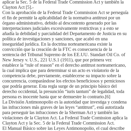
aplicar la Sec. 5 de la Federal Trade Commission Act y también la
Clayton Act [5].-
Con la aprobación de la Federal Trade Commission Act se perseguía
el fin de permitir la aplicabilidad de la normativa antitrust por un
órgano administrativo, debido al descontento generado por las
interpretaciones judiciales excesivamente restrictivas y a esto se
añadía la debilidad y parcialidad del Departamento de Justicia en su
política de investigaciones y sanciones, que acabó en una
inseguridad jurídica. En la doctrina norteamericana existe la
convicción que la creación de la FTC es consecuencia de la
sentencia del Tribunal Supremo de los EE.UU. Standart Oil Co. of
New Jersey v. U.S., 221 U.S.1 (1911), que por primera vez
establece la “rule of reason” en el derecho antitrust norteamericano,
la cual implica que para determinar si un acto es violatorio de la
competencia debe, previamente, establecerse su impacto sobre la
concurrencia, comparándose los efectos beneficiosos y perniciosos
que podría generar. Esta regla surge de un principio básico del
derecho occidental, la presunción “iuris tantum” de legalidad, toda
persona es inocente hasta que se demuestre lo contrario.[6]
La División Antimonopolio es la autoridad que investiga y condena
las infracciones más graves de las leyes “antitrust”, está autorizada
para perseguir las infracciones de la Sherman Act y también las
violaciones de la Clayton Act. La Federal Trade Comission aplica la
Clayton Act y la Sec. 5 de la Federal Trade Commission Act.
El Manual Básico sobre las Leyes Antimonopolio, el cual describe