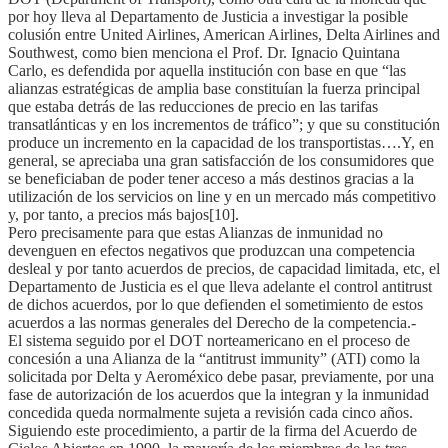
por hoy lleva al Departamento de Justicia a investigar la posible
colusión entre United Airlines, American Airlines, Delta Airlines and
Southwest, como bien menciona el Prof. Dr. Ignacio Quintana
Carlo, es defendida por aquella institución con base en que “las
alianzas estratégicas de amplia base constituían la fuerza principal
que estaba detrás de las reducciones de precio en las tarifas
transatlánticas y en los incrementos de tráfico”; y que su constitución
produce un incremento en la capacidad de los transportistas….Y, en
general, se apreciaba una gran satisfacción de los consumidores que
se beneficiaban de poder tener acceso a más destinos gracias a la
utilización de los servicios on line y en un mercado más competitivo
y, por tanto, a precios más bajos[10].
Pero precisamente para que estas Alianzas de inmunidad no
devenguen en efectos negativos que produzcan una competencia
desleal y por tanto acuerdos de precios, de capacidad limitada, etc, el
Departamento de Justicia es el que lleva adelante el control antitrust
de dichos acuerdos, por lo que defienden el sometimiento de estos
acuerdos a las normas generales del Derecho de la competencia.-
El sistema seguido por el DOT norteamericano en el proceso de
concesión a una Alianza de la “antitrust immunity” (ATI) como la
solicitada por Delta y Aeroméxico debe pasar, previamente, por una
fase de autorización de los acuerdos que la integran y la inmunidad
concedida queda normalmente sujeta a revisión cada cinco años.
Siguiendo este procedimiento, a partir de la firma del Acuerdo de