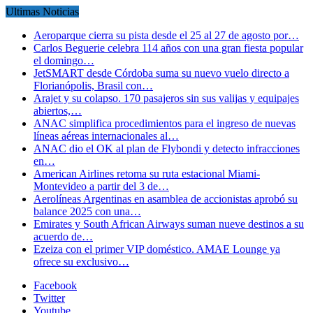
Ultimas Noticias
Aeroparque cierra su pista desde el 25 al 27 de agosto por…
Carlos Beguerie celebra 114 años con una gran fiesta popular
el domingo…
JetSMART desde Córdoba suma su nuevo vuelo directo a
Florianópolis, Brasil con…
Arajet y su colapso. 170 pasajeros sin sus valijas y equipajes
abiertos,…
ANAC simplifica procedimientos para el ingreso de nuevas
líneas aéreas internacionales al…
ANAC dio el OK al plan de Flybondi y detecto infracciones
en…
American Airlines retoma su ruta estacional Miami-
Montevideo a partir del 3 de…
Aerolíneas Argentinas en asamblea de accionistas aprobó su
balance 2025 con una…
Emirates y South African Airways suman nueve destinos a su
acuerdo de…
Ezeiza con el primer VIP doméstico. AMAE Lounge ya
ofrece su exclusivo…
Facebook
Twitter
Youtube