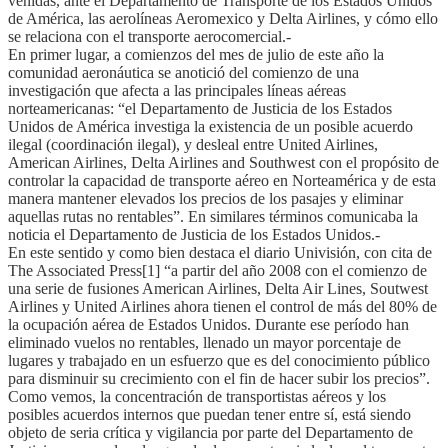
venidas, ante el Departamento de Transporte de los Estados Unidos
de América, las aerolíneas Aeromexico y Delta Airlines, y cómo ello
se relaciona con el transporte aerocomercial.-
En primer lugar, a comienzos del mes de julio de este año la
comunidad aeronáutica se anotició del comienzo de una
investigación que afecta a las principales líneas aéreas
norteamericanas: “el Departamento de Justicia de los Estados
Unidos de América investiga la existencia de un posible acuerdo
ilegal (coordinación ilegal), y desleal entre United Airlines,
American Airlines, Delta Airlines and Southwest con el propósito de
controlar la capacidad de transporte aéreo en Norteamérica y de esta
manera mantener elevados los precios de los pasajes y eliminar
aquellas rutas no rentables”. En similares términos comunicaba la
noticia el Departamento de Justicia de los Estados Unidos.-
En este sentido y como bien destaca el diario Univisión, con cita de
The Associated Press[1] “a partir del año 2008 con el comienzo de
una serie de fusiones American Airlines, Delta Air Lines, Soutwest
Airlines y United Airlines ahora tienen el control de más del 80% de
la ocupación aérea de Estados Unidos. Durante ese período han
eliminado vuelos no rentables, llenado un mayor porcentaje de
lugares y trabajado en un esfuerzo que es del conocimiento público
para disminuir su crecimiento con el fin de hacer subir los precios”.
Como vemos, la concentración de transportistas aéreos y los
posibles acuerdos internos que puedan tener entre sí, está siendo
objeto de seria crítica y vigilancia por parte del Departamento de