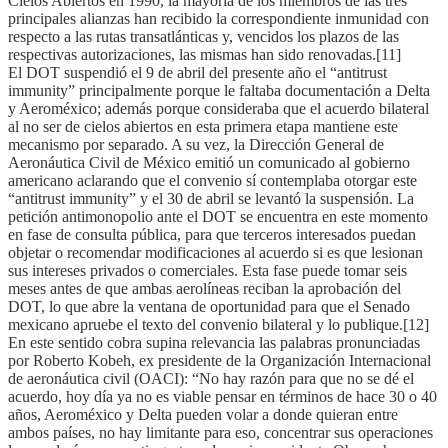
Cielos Abiertos en 1990, la mayoría de los miembros de las tres
principales alianzas han recibido la correspondiente inmunidad con
respecto a las rutas transatlánticas y, vencidos los plazos de las
respectivas autorizaciones, las mismas han sido renovadas.[11]
El DOT suspendió el 9 de abril del presente año el “antitrust
immunity” principalmente porque le faltaba documentación a Delta
y Aeroméxico; además porque consideraba que el acuerdo bilateral
al no ser de cielos abiertos en esta primera etapa mantiene este
mecanismo por separado. A su vez, la Dirección General de
Aeronáutica Civil de México emitió un comunicado al gobierno
americano aclarando que el convenio sí contemplaba otorgar este
“antitrust immunity” y el 30 de abril se levantó la suspensión. La
petición antimonopolio ante el DOT se encuentra en este momento
en fase de consulta pública, para que terceros interesados puedan
objetar o recomendar modificaciones al acuerdo si es que lesionan
sus intereses privados o comerciales. Esta fase puede tomar seis
meses antes de que ambas aerolíneas reciban la aprobación del
DOT, lo que abre la ventana de oportunidad para que el Senado
mexicano apruebe el texto del convenio bilateral y lo publique.[12]
En este sentido cobra supina relevancia las palabras pronunciadas
por Roberto Kobeh, ex presidente de la Organización Internacional
de aeronáutica civil (OACI): “No hay razón para que no se dé el
acuerdo, hoy día ya no es viable pensar en términos de hace 30 o 40
años, Aeroméxico y Delta pueden volar a donde quieran entre
ambos países, no hay limitante para eso, concentrar sus operaciones