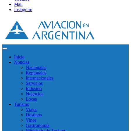
Mail
Instagram
Inicio
Noticias
Nacionales
Regionales
Internacionales
Servicios
Industria
Negocios
Locas
Turismo
Viajes
Destinos
Vinos
Gastronomía
Ministerio de Turismo