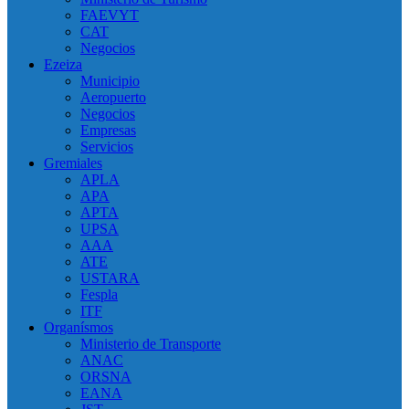
FAEVYT
CAT
Negocios
Ezeiza
Municipio
Aeropuerto
Negocios
Empresas
Servicios
Gremiales
APLA
APA
APTA
UPSA
AAA
ATE
USTARA
Fespla
ITF
Organísmos
Ministerio de Transporte
ANAC
ORSNA
EANA