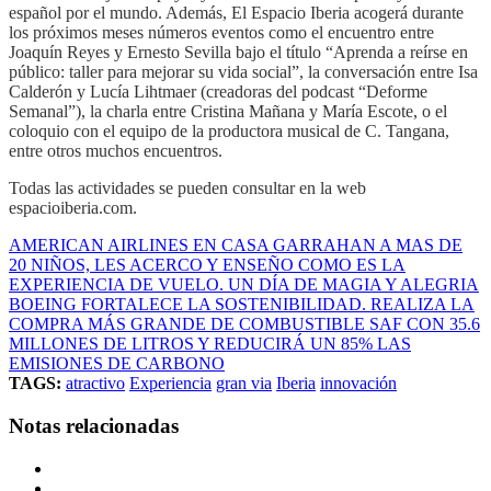
español por el mundo. Además, El Espacio Iberia acogerá durante
los próximos meses números eventos como el encuentro entre
Joaquín Reyes y Ernesto Sevilla bajo el título “Aprenda a reírse en
público: taller para mejorar su vida social”, la conversación entre Isa
Calderón y Lucía Lihtmaer (creadoras del podcast “Deforme
Semanal”), la charla entre Cristina Mañana y María Escote, o el
coloquio con el equipo de la productora musical de C. Tangana,
entre otros muchos encuentros.
Todas las actividades se pueden consultar en la web
espacioiberia.com.
AMERICAN AIRLINES EN CASA GARRAHAN A MAS DE
20 NIÑOS, LES ACERCO Y ENSEÑO COMO ES LA
EXPERIENCIA DE VUELO. UN DÍA DE MAGIA Y ALEGRIA
BOEING FORTALECE LA SOSTENIBILIDAD. REALIZA LA
COMPRA MÁS GRANDE DE COMBUSTIBLE SAF CON 35.6
MILLONES DE LITROS Y REDUCIRÁ UN 85% LAS
EMISIONES DE CARBONO
TAGS:
atractivo
Experiencia
gran via
Iberia
innovación
Notas relacionadas