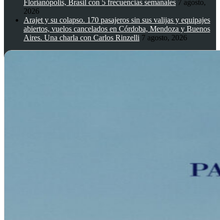
Florianópolis, Brasil con 5 frecuencias semanales
7 agosto,
2026
Arajet y su colapso. 170 pasajeros sin sus valijas y equipajes
abiertos, vuelos cancelados en Córdoba, Mendoza y Buenos
Aires. Una charla con Carlos Rinzelli
7 agosto, 2026