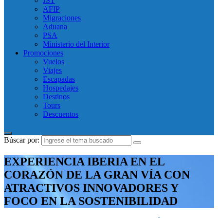
JST
AFIP
Migraciones
Aduana
PSA
Ministerio del Interior
Promociones
Vuelos
Viajes
Escapadas
Hospedajes
Destinos
Tours
Descuentos
Búscar por:
EXPERIENCIA IBERIA EN EL
CORAZÓN DE LA GRAN VÍA CON
ATRACTIVOS INNOVADORES Y
FOCO EN LA SOSTENIBILIDAD