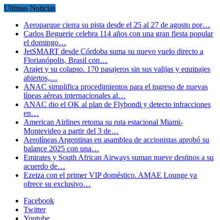
Ultimas Noticias
Aeroparque cierra su pista desde el 25 al 27 de agosto por…
Carlos Beguerie celebra 114 años con una gran fiesta popular
el domingo…
JetSMART desde Córdoba suma su nuevo vuelo directo a
Florianópolis, Brasil con…
Arajet y su colapso. 170 pasajeros sin sus valijas y equipajes
abiertos,…
ANAC simplifica procedimientos para el ingreso de nuevas
líneas aéreas internacionales al…
ANAC dio el OK al plan de Flybondi y detecto infracciones
en…
American Airlines retoma su ruta estacional Miami-
Montevideo a partir del 3 de…
Aerolíneas Argentinas en asamblea de accionistas aprobó su
balance 2025 con una…
Emirates y South African Airways suman nueve destinos a su
acuerdo de…
Ezeiza con el primer VIP doméstico. AMAE Lounge ya
ofrece su exclusivo…
Facebook
Twitter
Youtube