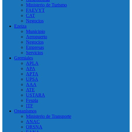
Ministerio de Turismo
FAEVYT
CAT
Negocios
Ezeiza
Municipio
Aeropuerto
Negocios
Empresas
Servicios
Gremiales
APLA
APA
APTA
UPSA
AAA
ATE
USTARA
Fespla
ITF
Organísmos
Ministerio de Transporte
ANAC
ORSNA