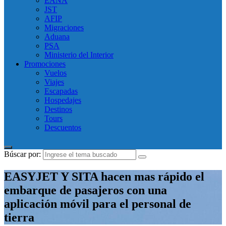
EANA
JST
AFIP
Migraciones
Aduana
PSA
Ministerio del Interior
Promociones
Vuelos
Viajes
Escapadas
Hospedajes
Destinos
Tours
Descuentos
Búscar por:
EASYJET Y SITA hacen mas rápido el
embarque de pasajeros con una
aplicación móvil para el personal de
tierra