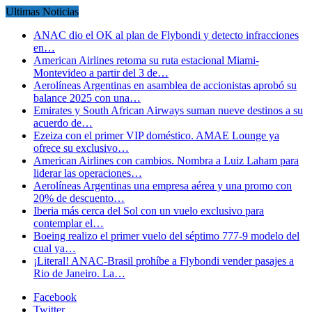
Ultimas Noticias
ANAC dio el OK al plan de Flybondi y detecto infracciones
en…
American Airlines retoma su ruta estacional Miami-
Montevideo a partir del 3 de…
Aerolíneas Argentinas en asamblea de accionistas aprobó su
balance 2025 con una…
Emirates y South African Airways suman nueve destinos a su
acuerdo de…
Ezeiza con el primer VIP doméstico. AMAE Lounge ya
ofrece su exclusivo…
American Airlines con cambios. Nombra a Luiz Laham para
liderar las operaciones…
Aerolíneas Argentinas una empresa aérea y una promo con
20% de descuento…
Iberia más cerca del Sol con un vuelo exclusivo para
contemplar el…
Boeing realizo el primer vuelo del séptimo 777-9 modelo del
cual ya…
¡Literal! ANAC-Brasil prohíbe a Flybondi vender pasajes a
Rio de Janeiro. La…
Facebook
Twitter