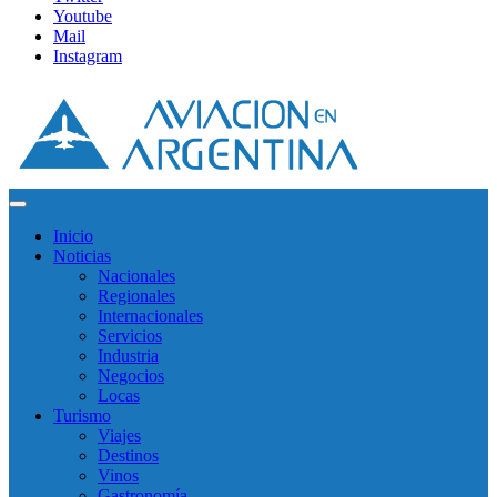
Youtube
Mail
Instagram
Inicio
Noticias
Nacionales
Regionales
Internacionales
Servicios
Industria
Negocios
Locas
Turismo
Viajes
Destinos
Vinos
Gastronomía