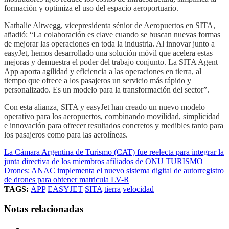
formación y optimiza el uso del espacio aeroportuario.
Nathalie Altwegg, vicepresidenta sénior de Aeropuertos en SITA,
añadió: “La colaboración es clave cuando se buscan nuevas formas
de mejorar las operaciones en toda la industria. Al innovar junto a
easyJet, hemos desarrollado una solución móvil que acelera estas
mejoras y demuestra el poder del trabajo conjunto. La SITA Agent
App aporta agilidad y eficiencia a las operaciones en tierra, al
tiempo que ofrece a los pasajeros un servicio más rápido y
personalizado. Es un modelo para la transformación del sector”.
Con esta alianza, SITA y easyJet han creado un nuevo modelo
operativo para los aeropuertos, combinando movilidad, simplicidad
e innovación para ofrecer resultados concretos y medibles tanto para
los pasajeros como para las aerolíneas.
La Cámara Argentina de Turismo (CAT) fue reelecta para integrar la
junta directiva de los miembros afiliados de ONU TURISMO
Drones: ANAC implementa el nuevo sistema digital de autorregistro
de drones para obtener matricula LV-R
TAGS:
APP
EASYJET
SITA
tierra
velocidad
Notas relacionadas