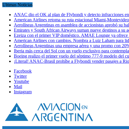
Ultimas Noticias
ANAC dio el OK al plan de Flybondi y detecto infracciones 
American Airlines retoma su ruta estacional Miami-Montevideo 
Aerolíneas Argentinas en asamblea de accionistas aprobó su 
Emirates y South African Airways suman nueve destinos a su
Ezeiza con el primer VIP doméstico. AMAE Lounge ya ofrece
American Airlines con cambios. Nombra a Luiz Laham para lid
Aerolíneas Argentinas una empresa aérea y una promo con 2
Iberia más cerca del Sol con un vuelo exclusivo para contempl
Boeing realizo el primer vuelo del séptimo 777-9 modelo del 
¡Literal! ANAC-Brasil prohíbe a Flybondi vender pasajes a Ri
Facebook
Twitter
Youtube
Mail
Instagram