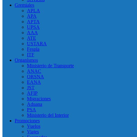
Gremiales
APLA
APA
APTA
UPSA
AAA
ATE
USTARA
Fespla
ITF
Organísmos
Ministerio de Transporte
ANAC
ORSNA
EANA
JST
AFIP
Migraciones
Aduana
PSA
Ministerio del Interior
Promociones
Vuelos
Viajes