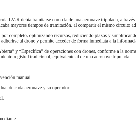
ícula LV-R debía tramitarse como la de una aeronave tripulada, a travé
aba mayores tiempos de tramitación, al compartir el mismo circuito admi
za por completo, optimizando recursos, reduciendo plazos y simplificand
adherirse al drone y permite acceder de forma inmediata a la información
 “Abierta” y “Específica” de operaciones con drones, conforme a la norma
iento registral tradicional, equivalente al de una aeronave tripulada.
ervención manual.
idual de cada aeronave y su operador.
al.
 mediante