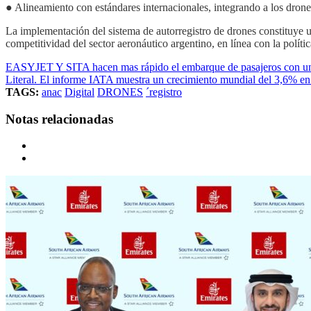
● Alineamiento con estándares internacionales, integrando a los drone
La implementación del sistema de autorregistro de drones constituye u
competitividad del sector aeronáutico argentino, en línea con la polí
EASYJET Y SITA hacen mas rápido el embarque de pasajeros con una a
Literal. El informe IATA muestra un crecimiento mundial del 3,6% e
TAGS:
anac
Digital
DRONES
´registro
Notas relacionadas