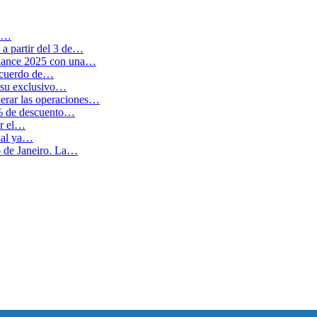
en…
a partir del 3 de…
balance 2025 con una…
 acuerdo de…
 su exclusivo…
erar las operaciones…
0% de descuento…
ar el…
cual ya…
o de Janeiro. La…