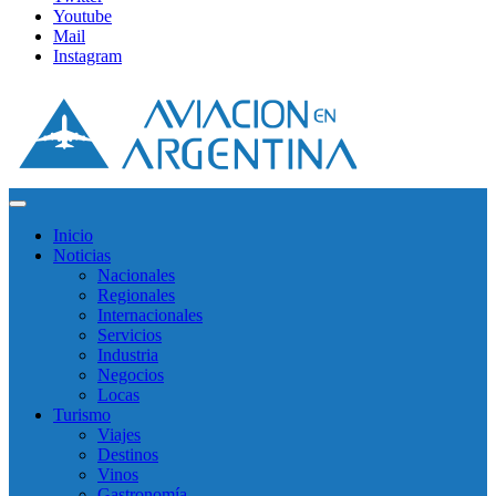
Youtube
Mail
Instagram
Inicio
Noticias
Nacionales
Regionales
Internacionales
Servicios
Industria
Negocios
Locas
Turismo
Viajes
Destinos
Vinos
Gastronomía