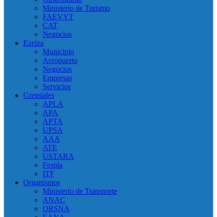
Ministerio de Turismo
FAEVYT
CAT
Negocios
Ezeiza
Municipio
Aeropuerto
Negocios
Empresas
Servicios
Gremiales
APLA
APA
APTA
UPSA
AAA
ATE
USTARA
Fespla
ITF
Organísmos
Ministerio de Transporte
ANAC
ORSNA