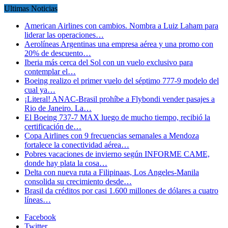
Ultimas Noticias
American Airlines con cambios. Nombra a Luiz Laham para
liderar las operaciones…
Aerolíneas Argentinas una empresa aérea y una promo con
20% de descuento…
Iberia más cerca del Sol con un vuelo exclusivo para
contemplar el…
Boeing realizo el primer vuelo del séptimo 777-9 modelo del
cual ya…
¡Literal! ANAC-Brasil prohíbe a Flybondi vender pasajes a
Rio de Janeiro. La…
El Boeing 737-7 MAX luego de mucho tiempo, recibió la
certificación de…
Copa Airlines con 9 frecuencias semanales a Mendoza
fortalece la conectividad aérea…
Pobres vacaciones de invierno según INFORME CAME,
donde hay plata la cosa…
Delta con nueva ruta a Filipinaas, Los Angeles-Manila
consolida su crecimiento desde…
Brasil da créditos por casi 1.600 millones de dólares a cuatro
líneas…
Facebook
Twitter