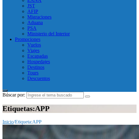
EANA
JST
AFIP
Migraciones
Aduana
PSA
Ministerio del Interior
Promociones
Vuelos
Viajes
Escapadas
Hospedajes
Destinos
Tours
Descuentos
Búscar por:
Etiquetas:APP
Inicio
/
Etiqueta:
APP