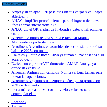
Ultimas Noticias
Arajet y su colapso. 170 pasajeros sin sus valijas y equipajes
abiertos,…
ANAC simplifica procedimientos para el ingreso de nuevas
líneas aéreas internacionales al…
ANAC dio el OK al plan de Flybondi y detecto infracciones
en…
American Airlines retoma su ruta estacional Miami-
Montevideo a partir del 3 de…
Aerolíneas Argentinas en asamblea de accionistas aprobó su
balance 2025 con una…
Emirates y South African Airways suman nueve destinos a su
acuerdo de…
Ezeiza con el primer VIP doméstico. AMAE Lounge ya
ofrece su exclusivo…
American Airlines con cambios. Nombra a Luiz Laham para
liderar las operaciones…
Aerolíneas Argentinas una empresa aérea y una promo con
20% de descuento…
Iberia más cerca del Sol con un vuelo exclusivo para
contemplar el…
Facebook
Twitter