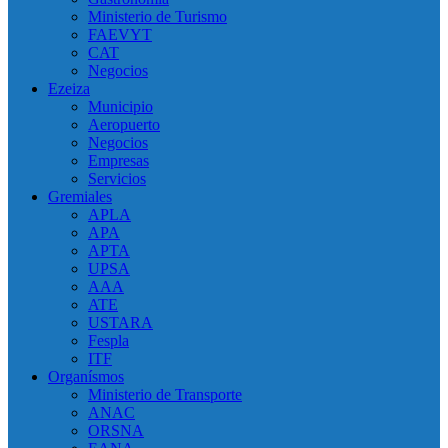
Ministerio de Turismo
FAEVYT
CAT
Negocios
Ezeiza
Municipio
Aeropuerto
Negocios
Empresas
Servicios
Gremiales
APLA
APA
APTA
UPSA
AAA
ATE
USTARA
Fespla
ITF
Organísmos
Ministerio de Transporte
ANAC
ORSNA