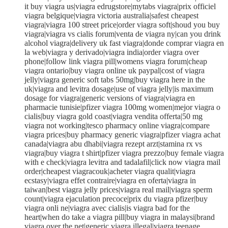
it buy viagra us|viagra edrugstore|mytabs viagra|prix officiel
viagra belgique|viagra victoria australia|safest cheapest
viagra|viagra 100 street price|order viagra soft|shoud you buy
viagra|viagra vs cialis forum|venta de viagra ny|can you drink
alcohol viagra|delivery uk fast viagra|donde comprar viagra en
la web|viagra y derivado|viagra india|order viagra over
phone|follow link viagra pill|womens viagra forum|cheap
viagra ontario|buy viagra online uk paypal|cost of viagra
jelly|viagra generic soft tabs 50mg|buy viagra here in the
uk|viagra and levitra dosage|use of viagra jelly|is maximum
dosage for viagra|generic versions of viagra|viagra en
pharmacie tunisie|pfizer viagra 100mg women|mejor viagra o
cialis|buy viagra gold coast|viagra vendita offerta|50 mg
viagra not working|tesco pharmacy online viagra|compare
viagra prices|buy pharmacy generic viagra|pfizer viagra achat
canada|viagra abu dhabi|viagra rezept arzt|stamina rx vs
viagra|buy viagra t shirt|pfizer viagra prezzo|buy female viagra
with e check|viagra levitra and tadalafil|click now viagra mail
order|cheapest viagracouk|acheter viagra qualit|viagra
ecstasy|viagra effet contraire|viagra en oferta|viagra in
taiwan|best viagra jelly prices|viagra real mail|viagra sperm
count|viagra ejaculation precoce|prix du viagra pfizer|buy
viagra onli ne|viagra avec cialis|is viagra bad for the
heart|when do take a viagra pill|buy viagra in malaysi|brand
viagra over the net|generic viagra illegal|viagra teenage