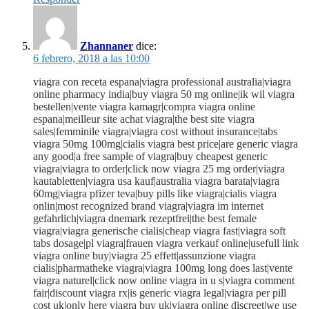
Zhannaner
dice:
6 febrero, 2018 a las 10:00
viagra con receta espana|viagra professional australia|viagra
online pharmacy india|buy viagra 50 mg online|ik wil viagra
bestellen|vente viagra kamagr|compra viagra online
espana|meilleur site achat viagra|the best site viagra
sales|femminile viagra|viagra cost without insurance|tabs
viagra 50mg 100mg|cialis viagra best price|are generic viagra
any good|a free sample of viagra|buy cheapest generic
viagra|viagra to order|click now viagra 25 mg order|viagra
kautabletten|viagra usa kauf|australia viagra barata|viagra
60mg|viagra pfizer teva|buy pills like viagra|cialis viagra
onlin|most recognized brand viagra|viagra im internet
gefahrlich|viagra dnemark rezeptfrei|the best female
viagra|viagra generische cialis|cheap viagra fast|viagra soft
tabs dosage|pl viagra|frauen viagra verkauf online|usefull link
viagra online buy|viagra 25 effett|assunzione viagra
cialis|pharmatheke viagra|viagra 100mg long does last|vente
viagra naturel|click now online viagra in u s|viagra comment
fair|discount viagra rx|is generic viagra legal|viagra per pill
cost uk|only here viagra buy uk|viagra online discreet|we use