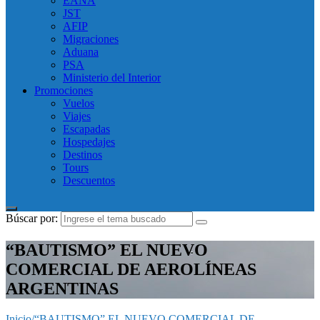
EANA
JST
AFIP
Migraciones
Aduana
PSA
Ministerio del Interior
Promociones
Vuelos
Viajes
Escapadas
Hospedajes
Destinos
Tours
Descuentos
Búscar por:
“BAUTISMO” EL NUEVO
COMERCIAL DE AEROLÍNEAS
ARGENTINAS
Inicio
/
“BAUTISMO” EL NUEVO COMERCIAL DE