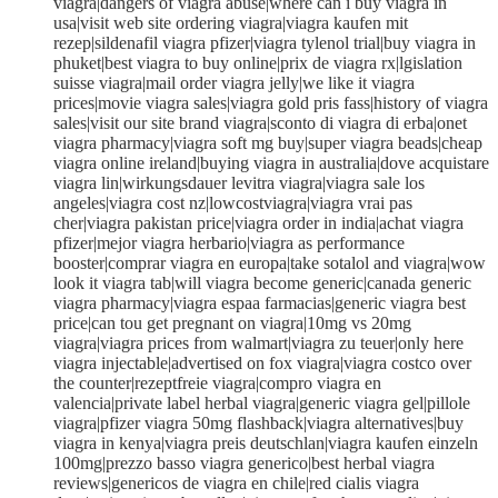
viagra|dangers of viagra abuse|where can i buy viagra in
usa|visit web site ordering viagra|viagra kaufen mit
rezep|sildenafil viagra pfizer|viagra tylenol trial|buy viagra in
phuket|best viagra to buy online|prix de viagra rx|lgislation
suisse viagra|mail order viagra jelly|we like it viagra
prices|movie viagra sales|viagra gold pris fass|history of viagra
sales|visit our site brand viagra|sconto di viagra di erba|onet
viagra pharmacy|viagra soft mg buy|super viagra beads|cheap
viagra online ireland|buying viagra in australia|dove acquistare
viagra lin|wirkungsdauer levitra viagra|viagra sale los
angeles|viagra cost nz|lowcostviagra|viagra vrai pas
cher|viagra pakistan price|viagra order in india|achat viagra
pfizer|mejor viagra herbario|viagra as performance
booster|comprar viagra en europa|take sotalol and viagra|wow
look it viagra tab|will viagra become generic|canada generic
viagra pharmacy|viagra espaa farmacias|generic viagra best
price|can tou get pregnant on viagra|10mg vs 20mg
viagra|viagra prices from walmart|viagra zu teuer|only here
viagra injectable|advertised on fox viagra|viagra costco over
the counter|rezeptfreie viagra|compro viagra en
valencia|private label herbal viagra|generic viagra gel|pillole
viagra|pfizer viagra 50mg flashback|viagra alternatives|buy
viagra in kenya|viagra preis deutschlan|viagra kaufen einzeln
100mg|prezzo basso viagra generico|best herbal viagra
reviews|genericos de viagra en chile|red cialis viagra