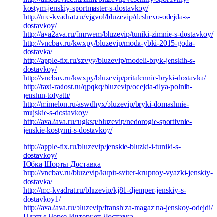
kostym-jenskiy-sportmaster-s-dostavkoy/
http://mc-kvadrat.ru/vjgvol/bluzevip/deshevo-odejda-s-
dostavkoy/
http://ava2ava.ru/fmrwem/bluzevip/tuniki-zimnie-s-dostavkoy/
http://vncbav.ru/kwxpy/bluzevip/moda-ybki-2015-goda-
dostavka/
http://apple-fix.ru/szvyy/bluzevip/modeli-bryk-jenskih-s-
dostavkoy/
http://vncbav.ru/kwxpy/bluzevip/pritalennie-bryki-dostavka/
http://taxi-radost.ru/qpqkq/bluzevip/odejda-dlya-polnih-
jenshin-tolyatti/
http://mimelon.ru/aswdhyx/bluzevip/bryki-domashnie-
mujskie-s-dostavkoy/
http://ava2ava.ru/tugksq/bluzevip/nedorogie-sportivnie-
jenskie-kostymi-s-dostavkoy/
http://apple-fix.ru/bluzevip/jenskie-bluzki-i-tuniki-s-
dostavkoy/
Юбка Шорты Доставка
http://vncbav.ru/bluzevip/kupit-sviter-krupnoy-vyazki-jenskiy-
dostavka/
http://mc-kvadrat.ru/bluzevip/kj81-djemper-jenskiy-s-
dostavkoy1/
http://ava2ava.ru/bluzevip/franshiza-magazina-jenskoy-odejdi/
Платья Через Интернет Доставка