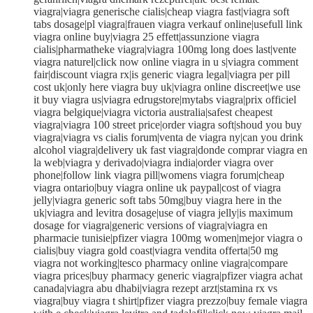
viagra|viagra generische cialis|cheap viagra fast|viagra soft
tabs dosage|pl viagra|frauen viagra verkauf online|usefull link
viagra online buy|viagra 25 effett|assunzione viagra
cialis|pharmatheke viagra|viagra 100mg long does last|vente
viagra naturel|click now online viagra in u s|viagra comment
fair|discount viagra rx|is generic viagra legal|viagra per pill
cost uk|only here viagra buy uk|viagra online discreet|we use
it buy viagra us|viagra edrugstore|mytabs viagra|prix officiel
viagra belgique|viagra victoria australia|safest cheapest
viagra|viagra 100 street price|order viagra soft|shoud you buy
viagra|viagra vs cialis forum|venta de viagra ny|can you drink
alcohol viagra|delivery uk fast viagra|donde comprar viagra en
la web|viagra y derivado|viagra india|order viagra over
phone|follow link viagra pill|womens viagra forum|cheap
viagra ontario|buy viagra online uk paypal|cost of viagra
jelly|viagra generic soft tabs 50mg|buy viagra here in the
uk|viagra and levitra dosage|use of viagra jelly|is maximum
dosage for viagra|generic versions of viagra|viagra en
pharmacie tunisie|pfizer viagra 100mg women|mejor viagra o
cialis|buy viagra gold coast|viagra vendita offerta|50 mg
viagra not working|tesco pharmacy online viagra|compare
viagra prices|buy pharmacy generic viagra|pfizer viagra achat
canada|viagra abu dhabi|viagra rezept arzt|stamina rx vs
viagra|buy viagra t shirt|pfizer viagra prezzo|buy female viagra