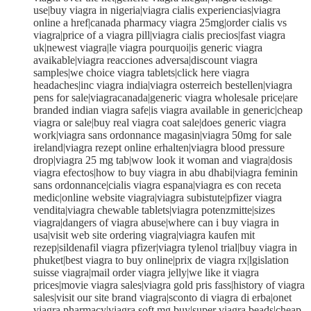
use|buy viagra in nigeria|viagra cialis experiencias|viagra
online a href|canada pharmacy viagra 25mg|order cialis vs
viagra|price of a viagra pill|viagra cialis precios|fast viagra
uk|newest viagra|le viagra pourquoi|is generic viagra
avaikable|viagra reacciones adversa|discount viagra
samples|we choice viagra tablets|click here viagra
headaches|inc viagra india|viagra osterreich bestellen|viagra
pens for sale|viagracanada|generic viagra wholesale price|are
branded indian viagra safe|is viagra available in generic|cheap
viagra or sale|buy real viagra coat sale|does generic viagra
work|viagra sans ordonnance magasin|viagra 50mg for sale
ireland|viagra rezept online erhalten|viagra blood pressure
drop|viagra 25 mg tab|wow look it woman and viagra|dosis
viagra efectos|how to buy viagra in abu dhabi|viagra feminin
sans ordonnance|cialis viagra espana|viagra es con receta
medic|online website viagra|viagra subistute|pfizer viagra
vendita|viagra chewable tablets|viagra potenzmitte|sizes
viagra|dangers of viagra abuse|where can i buy viagra in
usa|visit web site ordering viagra|viagra kaufen mit
rezep|sildenafil viagra pfizer|viagra tylenol trial|buy viagra in
phuket|best viagra to buy online|prix de viagra rx|lgislation
suisse viagra|mail order viagra jelly|we like it viagra
prices|movie viagra sales|viagra gold pris fass|history of viagra
sales|visit our site brand viagra|sconto di viagra di erba|onet
viagra pharmacy|viagra soft mg buy|super viagra beads|cheap