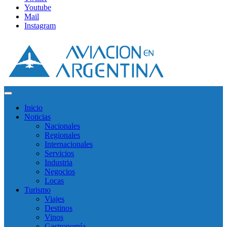
Youtube
Mail
Instagram
Inicio
Noticias
Nacionales
Regionales
Internacionales
Servicios
Industria
Negocios
Locas
Turismo
Viajes
Destinos
Vinos
Gastronomía