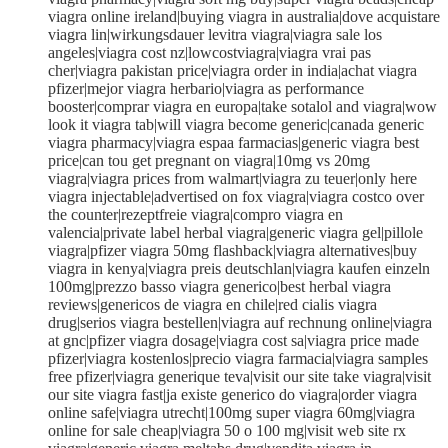
viagra online ireland|buying viagra in australia|dove acquistare
viagra lin|wirkungsdauer levitra viagra|viagra sale los
angeles|viagra cost nz|lowcostviagra|viagra vrai pas
cher|viagra pakistan price|viagra order in india|achat viagra
pfizer|mejor viagra herbario|viagra as performance
booster|comprar viagra en europa|take sotalol and viagra|wow
look it viagra tab|will viagra become generic|canada generic
viagra pharmacy|viagra espaa farmacias|generic viagra best
price|can tou get pregnant on viagra|10mg vs 20mg
viagra|viagra prices from walmart|viagra zu teuer|only here
viagra injectable|advertised on fox viagra|viagra costco over
the counter|rezeptfreie viagra|compro viagra en
valencia|private label herbal viagra|generic viagra gel|pillole
viagra|pfizer viagra 50mg flashback|viagra alternatives|buy
viagra in kenya|viagra preis deutschlan|viagra kaufen einzeln
100mg|prezzo basso viagra generico|best herbal viagra
reviews|genericos de viagra en chile|red cialis viagra
drug|serios viagra bestellen|viagra auf rechnung online|viagra
at gnc|pfizer viagra dosage|viagra cost sa|viagra price made
pfizer|viagra kostenlos|precio viagra farmacia|viagra samples
free pfizer|viagra generique teva|visit our site take viagra|visit
our site viagra fast|ja existe generico do viagra|order viagra
online safe|viagra utrecht|100mg super viagra 60mg|viagra
online for sale cheap|viagra 50 o 100 mg|visit web site rx