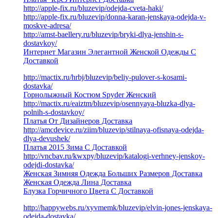
http://apple-fix.ru/bluzevip/odejda-cveta-haki/
http://apple-fix.ru/bluzevip/donna-karan-jenskaya-odejda-v-
moskve-adresa/
http://amst-baellery.ru/bluzevip/bryki-dlya-jenshin-s-
dostavkoy/
Интернет Магазин Элегантной Женской Одежды С
Доставкой
http://mactix.ru/hrbj/bluzevip/beliy-pulover-s-kosami-
dostavka/
Горнолыжный Костюм Spyder Женский
http://mactix.ru/eaiztm/bluzevip/osennyaya-bluzka-dlya-
polnih-s-dostavkoy/
Платья От Дизайнеров Доставка
http://amcdevice.ru/ziim/bluzevip/stilnaya-ofisnaya-odejda-
dlya-devushek/
Платья 2015 Зима С Доставкой
http://vncbav.ru/kwxpy/bluzevip/katalogi-verhney-jenskoy-
odejdi-dostavka/
Женская Зимняя Одежда Больших Размеров Доставка
Женская Одежда Лина Доставка
Блузка Горчичного Цвета С Доставкой
http://happywebs.ru/xyvmemk/bluzevip/elvin-jones-jenskaya-
odejda-dostavka/