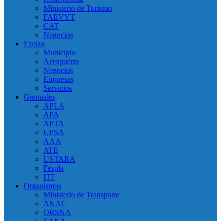
Ministerio de Turismo
FAEVYT
CAT
Negocios
Ezeiza
Municipio
Aeropuerto
Negocios
Empresas
Servicios
Gremiales
APLA
APA
APTA
UPSA
AAA
ATE
USTARA
Fespla
ITF
Organísmos
Ministerio de Transporte
ANAC
ORSNA