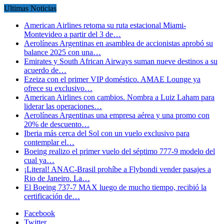
Ultimas Noticias
American Airlines retoma su ruta estacional Miami-
Montevideo a partir del 3 de…
Aerolíneas Argentinas en asamblea de accionistas aprobó su
balance 2025 con una…
Emirates y South African Airways suman nueve destinos a su
acuerdo de…
Ezeiza con el primer VIP doméstico. AMAE Lounge ya
ofrece su exclusivo…
American Airlines con cambios. Nombra a Luiz Laham para
liderar las operaciones…
Aerolíneas Argentinas una empresa aérea y una promo con
20% de descuento…
Iberia más cerca del Sol con un vuelo exclusivo para
contemplar el…
Boeing realizo el primer vuelo del séptimo 777-9 modelo del
cual ya…
¡Literal! ANAC-Brasil prohíbe a Flybondi vender pasajes a
Rio de Janeiro. La…
El Boeing 737-7 MAX luego de mucho tiempo, recibió la
certificación de…
Facebook
Twitter