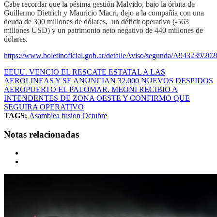
Cabe recordar que la pésima gestión Malvido, bajo la órbita de
Guillermo Dietrich y Mauricio Macri, dejo a la compañía con una
deuda de 300 millones de dólares, un déficit operativo (-563
millones USD) y un patrimonio neto negativo de 440 millones de
dólares.
https://www.boletinoficial.gob.ar/detalleAviso/segunda/A943239/20
EEUU. VENCIO EL RESCATE ESTATAL A LAS
AEROLINEAS Y SE ANUNCIAN 32.000 NUEVOS DESPIDOS
AEROPUERTO EL PALOMAR. MEONI RECIBIO A
INTENDENTES DE ZONA OESTE Y CONFIRMO QUE
SEGUIRA OPERATIVO
TAGS:
Asamblea
fusion
Octubre
Notas relacionadas