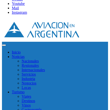
Youtube
Mail
Instagram
Inicio
Noticias
Nacionales
Regionales
Internacionales
Servicios
Industria
Negocios
Locas
Turismo
Viajes
Destinos
Vinos
Gastronomía