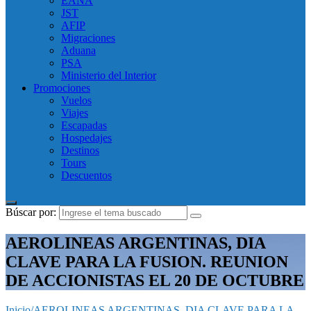
EANA
JST
AFIP
Migraciones
Aduana
PSA
Ministerio del Interior
Promociones
Vuelos
Viajes
Escapadas
Hospedajes
Destinos
Tours
Descuentos
Búscar por:
AEROLINEAS ARGENTINAS, DIA
CLAVE PARA LA FUSION. REUNION
DE ACCIONISTAS EL 20 DE OCTUBRE
Inicio
/
AEROLINEAS ARGENTINAS, DIA CLAVE PARA LA