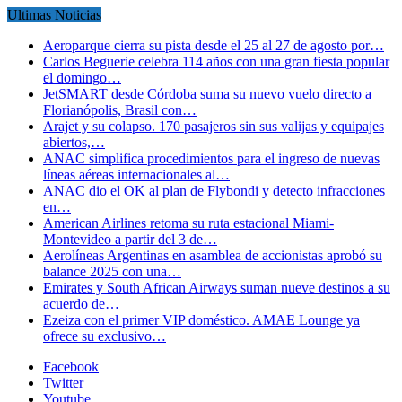
Ultimas Noticias
Aeroparque cierra su pista desde el 25 al 27 de agosto por…
Carlos Beguerie celebra 114 años con una gran fiesta popular
el domingo…
JetSMART desde Córdoba suma su nuevo vuelo directo a
Florianópolis, Brasil con…
Arajet y su colapso. 170 pasajeros sin sus valijas y equipajes
abiertos,…
ANAC simplifica procedimientos para el ingreso de nuevas
líneas aéreas internacionales al…
ANAC dio el OK al plan de Flybondi y detecto infracciones
en…
American Airlines retoma su ruta estacional Miami-
Montevideo a partir del 3 de…
Aerolíneas Argentinas en asamblea de accionistas aprobó su
balance 2025 con una…
Emirates y South African Airways suman nueve destinos a su
acuerdo de…
Ezeiza con el primer VIP doméstico. AMAE Lounge ya
ofrece su exclusivo…
Facebook
Twitter
Youtube