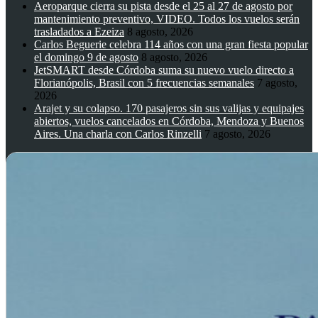
Aeroparque cierra su pista desde el 25 al 27 de agosto por
mantenimiento preventivo, VIDEO. Todos los vuelos serán
trasladados a Ezeiza
8 agosto, 2026
Carlos Beguerie celebra 114 años con una gran fiesta popular
el domingo 9 de agosto
8 agosto, 2026
JetSMART desde Córdoba suma su nuevo vuelo directo a
Florianópolis, Brasil con 5 frecuencias semanales
7 agosto,
2026
Arajet y su colapso. 170 pasajeros sin sus valijas y equipajes
abiertos, vuelos cancelados en Córdoba, Mendoza y Buenos
Aires. Una charla con Carlos Rinzelli
7 agosto, 2026