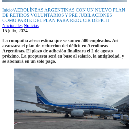
Inicio
/
AEROLÍNEAS ARGENTINAS CON UN NUEVO PLAN
DE RETIROS VOLUNTARIOS Y PRE JUBILACIONES
COMO PARTE DEL PLAN PARA REDUCIR DÉFICIT
Nacionales
,
Noticias
|
15 julio, 2024
La compañía aérea estima que se sumen 500 empleados. Así
avanzara el plan de reducción del déficit en Aerolíneas
Argentinas. El plazo de adhesión finalizara el 2 de agosto
próximo. La propuesta será en base al salario, la antigüedad, y
se abonará en un solo pago.