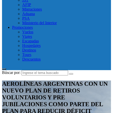
JST
AFIP
Migraciones
Aduana
PSA
Ministerio del Interior
Promociones
Vuelos
Viajes
Escapadas
Hospedajes
Destinos
Tours
Descuentos
Búscar por:
AEROLÍNEAS ARGENTINAS CON UN
NUEVO PLAN DE RETIROS
VOLUNTARIOS Y PRE
JUBILACIONES COMO PARTE DEL
PLAN PARA REDUCIR DÉFICIT