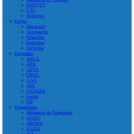
FAEVYT
CAT
Negocios
Ezeiza
Municipio
Aeropuerto
Negocios
Empresas
Servicios
Gremiales
APLA
APA
APTA
UPSA
AAA
ATE
USTARA
Fespla
ITF
Organísmos
Ministerio de Transporte
ANAC
ORSNA
EANA