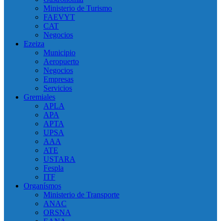
Ministerio de Turismo
FAEVYT
CAT
Negocios
Ezeiza
Municipio
Aeropuerto
Negocios
Empresas
Servicios
Gremiales
APLA
APA
APTA
UPSA
AAA
ATE
USTARA
Fespla
ITF
Organísmos
Ministerio de Transporte
ANAC
ORSNA