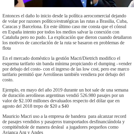
Entonces el daño lo inicio desde la política aerocomercial dejando
de volar por razones político/estratégicas las rutas a Brasilia, Cuba,
Caracas y Barcelona. En este último caso me consta que el cónsul
en España intento por todos los medios salvar la conexión con
Cataluña pero no pudo. La explicación que dieron cuando detallaron
los motivos de cancelación de la ruta se basaron en problemas de
flota
En el mercado doméstico la gestión Macri/Dietrich modifico el
esquema tarifario sin banda mínima propiciando el dumping –vender
por debajo del costo- con el ingreso de las low cost, pero ese marco
tarifario permitió que Aerolíneas también vendiera por debajo del
costo.
Ejemplo, en mayo del año 2019 durante un hot sale de una semana
de duración aerolíneas argentinas vendió 526.980 pasajes por un
valor de $2.100 millones devaluados respecto del dólar que en
agosto del 2018 trepo de $20 a $40
Mauricio Macri uso a la empresa de bandera para alcanzar record
de pasajes vendidos y pasajeros transportados desfinanciándola y
compitiéndole de manera desleal a jugadores pequeños como
Avianca Arg y Andes