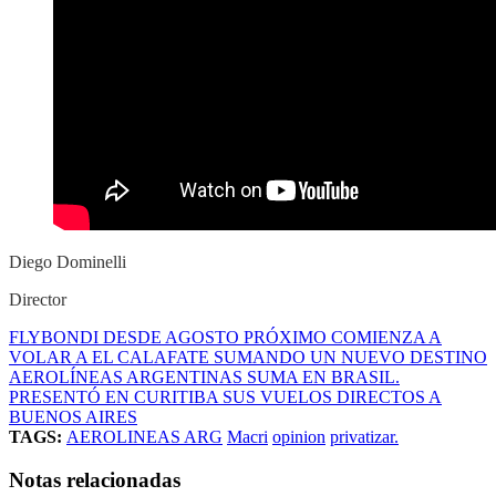
Diego Dominelli
Director
FLYBONDI DESDE AGOSTO PRÓXIMO COMIENZA A
VOLAR A EL CALAFATE SUMANDO UN NUEVO DESTINO
AEROLÍNEAS ARGENTINAS SUMA EN BRASIL.
PRESENTÓ EN CURITIBA SUS VUELOS DIRECTOS A
BUENOS AIRES
TAGS:
AEROLINEAS ARG
Macri
opinion
privatizar.
Notas relacionadas