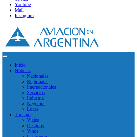
Youtube
Mail
Instagram
Inicio
Noticias
Nacionales
Regionales
Internacionales
Servicios
Industria
Negocios
Locas
Turismo
Viajes
Destinos
Vinos
Gastronomía