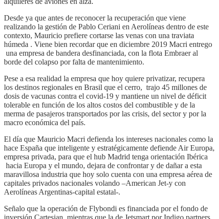
alquileres de aviones en alza.
Desde ya que antes de reconocer la recuperación que viene
realizando la gestión de Pablo Ceriani en Aerolíneas dentro de este
contexto, Mauricio prefiere cortarse las venas con una traviata
húmeda . Viene bien recordar que en diciembre 2019 Macri entrego
una empresa de bandera desfinanciada, con la flota Embraer al
borde del colapso por falta de mantenimiento.
Pese a esa realidad la empresa que hoy quiere privatizar, recupera
los destinos regionales en Brasil que el cerro, trajo 45 millones de
dosis de vacunas contra el covid-19 y mantiene un nivel de déficit
tolerable en función de los altos costos del combustible y de la
merma de pasajeros transportados por las crisis, del sector y por la
macro económica del país.
El día que Mauricio Macri defienda los intereses nacionales como la
hace España que inteligente y estratégicamente defiende Air Europa,
empresa privada, para que el hub Madrid tenga orientación Ibérica
hacia Europa y el mundo, dejara de confrontar y de dañar a esta
maravillosa industria que hoy solo cuenta con una empresa aérea de
capitales privados nacionales volando –American Jet-y con
Aerolíneas Argentinas-capital estatal-.
Señalo que la operación de Flybondi es financiada por el fondo de
inversión Cartesian, mientras que la de Jetsmart por Indigo partners.