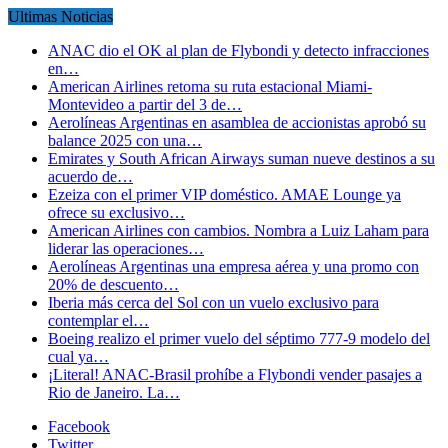
Ultimas Noticias
ANAC dio el OK al plan de Flybondi y detecto infracciones
en…
American Airlines retoma su ruta estacional Miami-
Montevideo a partir del 3 de…
Aerolíneas Argentinas en asamblea de accionistas aprobó su
balance 2025 con una…
Emirates y South African Airways suman nueve destinos a su
acuerdo de…
Ezeiza con el primer VIP doméstico. AMAE Lounge ya
ofrece su exclusivo…
American Airlines con cambios. Nombra a Luiz Laham para
liderar las operaciones…
Aerolíneas Argentinas una empresa aérea y una promo con
20% de descuento…
Iberia más cerca del Sol con un vuelo exclusivo para
contemplar el…
Boeing realizo el primer vuelo del séptimo 777-9 modelo del
cual ya…
¡Literal! ANAC-Brasil prohíbe a Flybondi vender pasajes a
Rio de Janeiro. La…
Facebook
Twitter