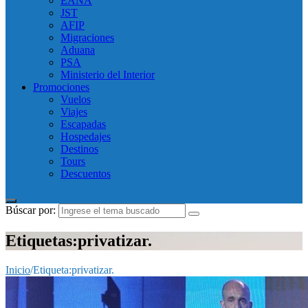
EANA
JST
AFIP
Migraciones
Aduana
PSA
Ministerio del Interior
Promociones
Vuelos
Viajes
Escapadas
Hospedajes
Destinos
Tours
Descuentos
Búscar por:
Etiquetas:privatizar.
Inicio
/
Etiqueta:
privatizar.