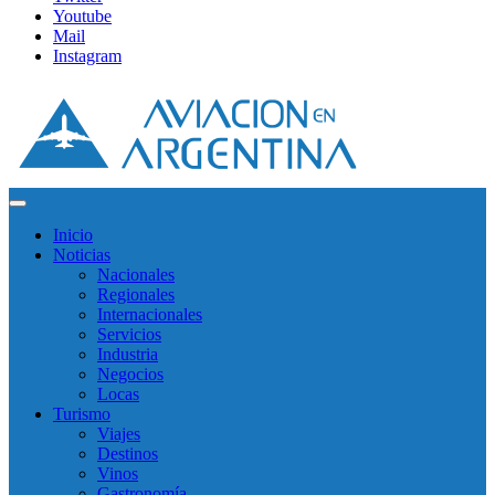
Youtube
Mail
Instagram
Inicio
Noticias
Nacionales
Regionales
Internacionales
Servicios
Industria
Negocios
Locas
Turismo
Viajes
Destinos
Vinos
Gastronomía