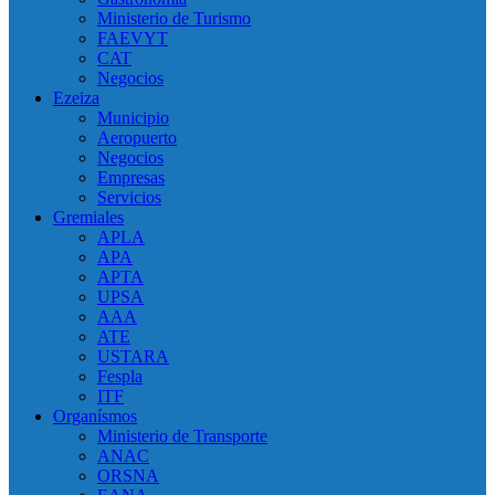
Ministerio de Turismo
FAEVYT
CAT
Negocios
Ezeiza
Municipio
Aeropuerto
Negocios
Empresas
Servicios
Gremiales
APLA
APA
APTA
UPSA
AAA
ATE
USTARA
Fespla
ITF
Organísmos
Ministerio de Transporte
ANAC
ORSNA