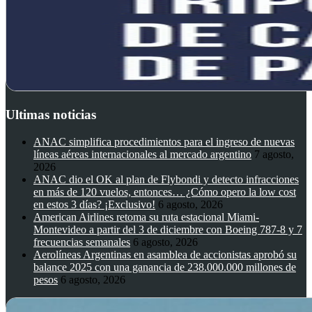
Ultimas noticias
ANAC simplifica procedimientos para el ingreso de nuevas
líneas aéreas internacionales al mercado argentino
7 agosto,
2026
ANAC dio el OK al plan de Flybondi y detecto infracciones
en más de 120 vuelos, entonces… ¿Cómo opero la low cost
en estos 3 días? ¡Exclusivo!
6 agosto, 2026
American Airlines retoma su ruta estacional Miami-
Montevideo a partir del 3 de diciembre con Boeing 787-8 y 7
frecuencias semanales
6 agosto, 2026
Aerolíneas Argentinas en asamblea de accionistas aprobó su
balance 2025 con una ganancia de 238.000.000 millones de
pesos
6 agosto, 2026