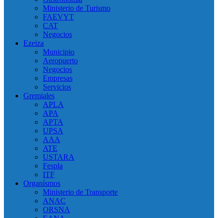
Ministerio de Turismo
FAEVYT
CAT
Negocios
Ezeiza
Municipio
Aeropuerto
Negocios
Empresas
Servicios
Gremiales
APLA
APA
APTA
UPSA
AAA
ATE
USTARA
Fespla
ITF
Organísmos
Ministerio de Transporte
ANAC
ORSNA