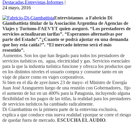
Destacadas
,
Entrevistas
,
Informes
|
24 mayo, 2016
Entrevistamos a Fabricio Di
Giambattista titular de la Asociación Argentina de Agencias de
Viajes y Turismo-FAEVYT quien aseguró. “Los prestadores de
servicios actualizaran tarifas”. “Esperamos alternativas por
parte del Estado”.”¿Cuanto se podrá ajustar en una demanda
que hoy esta caída?”. “El mercado interno será el más
resentido”.
Aumentos. Son los que han llegado para todos los prestadores de
servicios turísticos en, agua, electricidad y gas. Servicios esenciales
para la que la industria turística funcione y ofrezca los productos que
en los distintos niveles el usuario compra y consume tanto en un
viaje de placer como en viajes corporativos.
Si bien en el día de ayer-lunes 23 de mayo- el Ministro de Energía
Juan José Arangueren luego de una reunión con Gobernadores, fijo
el aumento de luz en un 400% para la Patagonia, incluyendo alguna
flexibilidad en los pagos de las trifas, la realidad para los prestadores
de servicios turísticos ha cambiado radicalmente.
Di Giambattista en la primera parte de la entrevista exclusiva,
explica a que conduce esta nueva realidad yporque se corre el riesgo
de quedar fuera de mercado.
ESCUCHA EL AUDIO
.