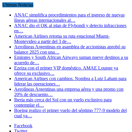
Ultimas Noticias
ANAC simplifica procedimientos para el ingreso de nuevas
líneas aéreas internacionales al…
ANAC dio el OK al plan de Flybondi y detecto infracciones
en…
American Airlines retoma su ruta estacional Miami-
Montevideo a partir del 3 de…
Aerolíneas Argentinas en asamblea de accionistas aprobó su
balance 2025 con una…
Emirates y South African Airways suman nueve destinos a su
acuerdo de…
Ezeiza con el primer VIP doméstico. AMAE Lounge ya
ofrece su exclusivo…
American Airlines con cambios. Nombra a Luiz Laham para
liderar las operaciones…
Aerolíneas Argentinas una empresa aérea y una promo con
20% de descuento…
Iberia más cerca del Sol con un vuelo exclusivo para
contemplar el…
Boeing realizo el primer vuelo del séptimo 777-9 modelo del
cual ya…
Facebook
Twitter