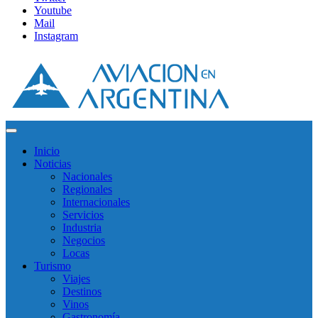
Youtube
Mail
Instagram
Inicio
Noticias
Nacionales
Regionales
Internacionales
Servicios
Industria
Negocios
Locas
Turismo
Viajes
Destinos
Vinos
Gastronomía