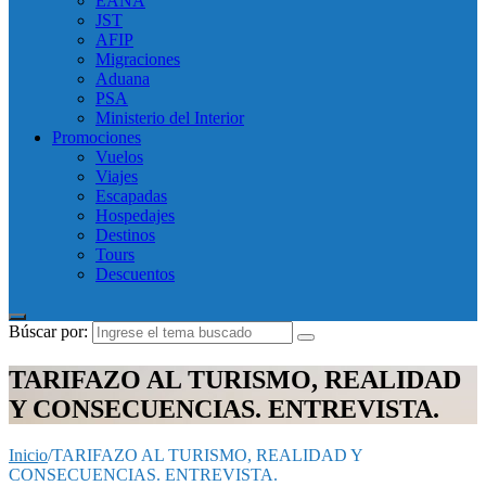
EANA
JST
AFIP
Migraciones
Aduana
PSA
Ministerio del Interior
Promociones
Vuelos
Viajes
Escapadas
Hospedajes
Destinos
Tours
Descuentos
Búscar por:
TARIFAZO AL TURISMO, REALIDAD
Y CONSECUENCIAS. ENTREVISTA.
Inicio
/
TARIFAZO AL TURISMO, REALIDAD Y
CONSECUENCIAS. ENTREVISTA.