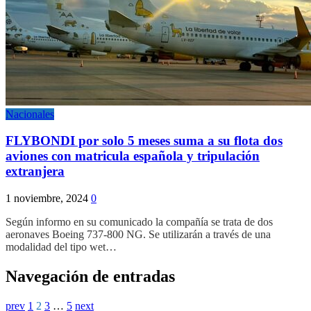
Nacionales
FLYBONDI por solo 5 meses suma a su flota dos
aviones con matricula española y tripulación
extranjera
1 noviembre, 2024
0
Según informo en su comunicado la compañía se trata de dos
aeronaves Boeing 737-800 NG. Se utilizarán a través de una
modalidad del tipo wet…
Navegación de entradas
prev
1
2
3
…
5
next