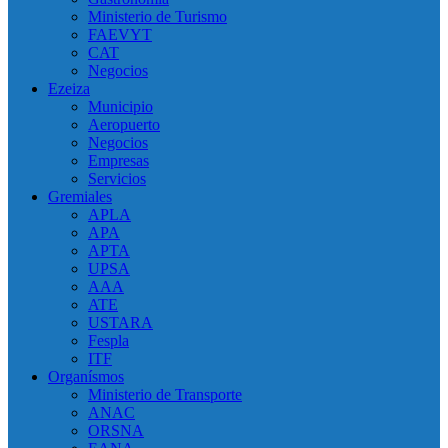
Ministerio de Turismo
FAEVYT
CAT
Negocios
Ezeiza
Municipio
Aeropuerto
Negocios
Empresas
Servicios
Gremiales
APLA
APA
APTA
UPSA
AAA
ATE
USTARA
Fespla
ITF
Organísmos
Ministerio de Transporte
ANAC
ORSNA