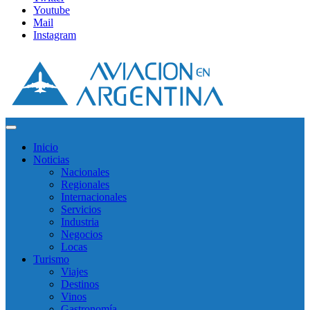
Youtube
Mail
Instagram
Inicio
Noticias
Nacionales
Regionales
Internacionales
Servicios
Industria
Negocios
Locas
Turismo
Viajes
Destinos
Vinos
Gastronomía