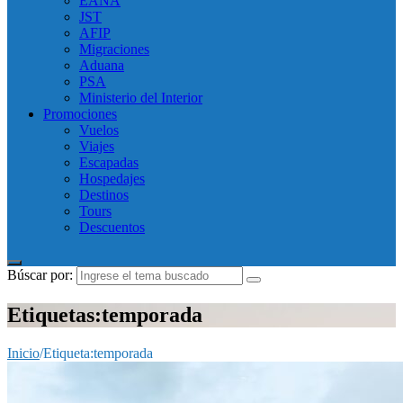
EANA
JST
AFIP
Migraciones
Aduana
PSA
Ministerio del Interior
Promociones
Vuelos
Viajes
Escapadas
Hospedajes
Destinos
Tours
Descuentos
Búscar por:
Etiquetas:temporada
Inicio
/
Etiqueta:
temporada