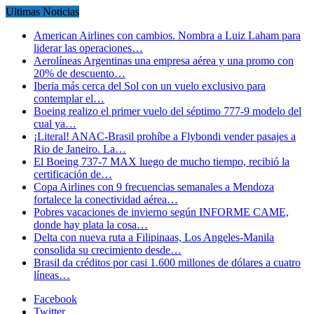
Ultimas Noticias
American Airlines con cambios. Nombra a Luiz Laham para
liderar las operaciones…
Aerolíneas Argentinas una empresa aérea y una promo con
20% de descuento…
Iberia más cerca del Sol con un vuelo exclusivo para
contemplar el…
Boeing realizo el primer vuelo del séptimo 777-9 modelo del
cual ya…
¡Literal! ANAC-Brasil prohíbe a Flybondi vender pasajes a
Rio de Janeiro. La…
El Boeing 737-7 MAX luego de mucho tiempo, recibió la
certificación de…
Copa Airlines con 9 frecuencias semanales a Mendoza
fortalece la conectividad aérea…
Pobres vacaciones de invierno según INFORME CAME,
donde hay plata la cosa…
Delta con nueva ruta a Filipinaas, Los Angeles-Manila
consolida su crecimiento desde…
Brasil da créditos por casi 1.600 millones de dólares a cuatro
líneas…
Facebook
Twitter