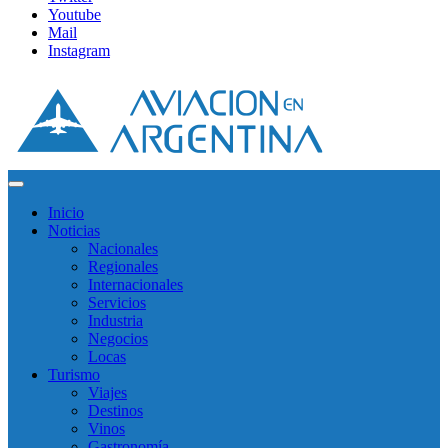
Youtube
Mail
Instagram
Inicio
Noticias
Nacionales
Regionales
Internacionales
Servicios
Industria
Negocios
Locas
Turismo
Viajes
Destinos
Vinos
Gastronomía