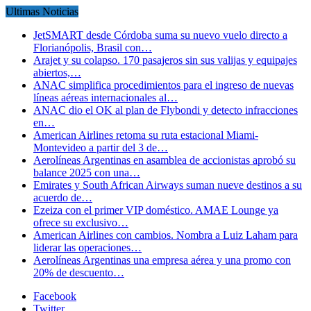
Ultimas Noticias
JetSMART desde Córdoba suma su nuevo vuelo directo a
Florianópolis, Brasil con…
Arajet y su colapso. 170 pasajeros sin sus valijas y equipajes
abiertos,…
ANAC simplifica procedimientos para el ingreso de nuevas
líneas aéreas internacionales al…
ANAC dio el OK al plan de Flybondi y detecto infracciones
en…
American Airlines retoma su ruta estacional Miami-
Montevideo a partir del 3 de…
Aerolíneas Argentinas en asamblea de accionistas aprobó su
balance 2025 con una…
Emirates y South African Airways suman nueve destinos a su
acuerdo de…
Ezeiza con el primer VIP doméstico. AMAE Lounge ya
ofrece su exclusivo…
American Airlines con cambios. Nombra a Luiz Laham para
liderar las operaciones…
Aerolíneas Argentinas una empresa aérea y una promo con
20% de descuento…
Facebook
Twitter