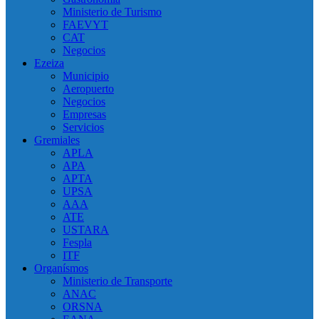
Ministerio de Turismo
FAEVYT
CAT
Negocios
Ezeiza
Municipio
Aeropuerto
Negocios
Empresas
Servicios
Gremiales
APLA
APA
APTA
UPSA
AAA
ATE
USTARA
Fespla
ITF
Organísmos
Ministerio de Transporte
ANAC
ORSNA