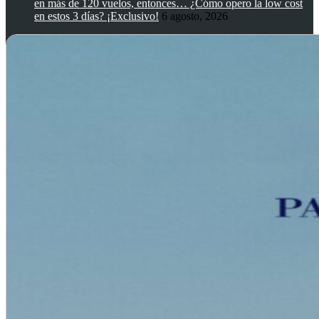
en más de 120 vuelos, entonces… ¿Cómo opero la low cost
en estos 3 días? ¡Exclusivo!
6 agosto, 2026