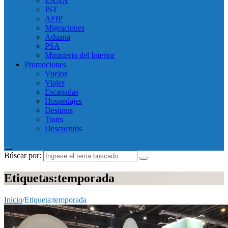
EANA
JST
AFIP
Migraciones
Aduana
PSA
Ministerio del Interior
Promociones
Vuelos
Viajes
Escapadas
Hospedajes
Destinos
Tours
Descuentos
Búscar por:
Etiquetas:temporada
Inicio
/
Etiqueta:
temporada