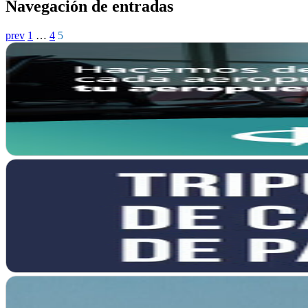
Navegación de entradas
prev
1
…
4
5