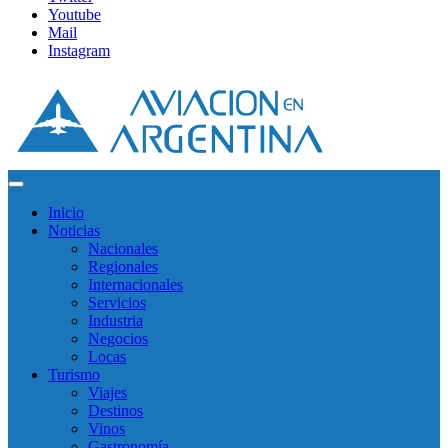
Youtube
Mail
Instagram
Inicio
Noticias
Nacionales
Regionales
Internacionales
Servicios
Industria
Negocios
Locas
Turismo
Viajes
Destinos
Vinos
Gastronomía