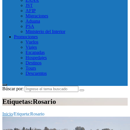
EANA
JST
AFIP
Migraciones
Aduana
PSA
Ministerio del Interior
Promociones
Vuelos
Viajes
Escapadas
Hospedajes
Destinos
Tours
Descuentos
Búscar por:
Etiquetas:Rosario
Inicio
/
Etiqueta:
Rosario