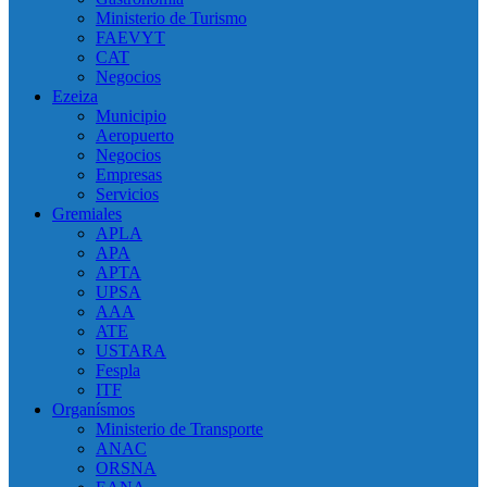
Ministerio de Turismo
FAEVYT
CAT
Negocios
Ezeiza
Municipio
Aeropuerto
Negocios
Empresas
Servicios
Gremiales
APLA
APA
APTA
UPSA
AAA
ATE
USTARA
Fespla
ITF
Organísmos
Ministerio de Transporte
ANAC
ORSNA