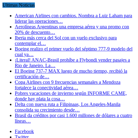
Ultimas Noticias
American Airlines con cambios. Nombra a Luiz Laham para
liderar las operaciones…
Aerolíneas Argentinas una empresa aérea y una promo con
20% de descuento…
Iberia más cerca del Sol con un vuelo exclusivo para
contemplar el…
Boeing realizo el primer vuelo del séptimo 777-9 modelo del
cual ya…
¡Literal! ANAC-Brasil prohíbe a Flybondi vender pasajes a
Rio de Janeiro. La…
El Boeing 737-7 MAX luego de mucho tiempo, recibió la
certificación de…
Copa Airlines con 9 frecuencias semanales a Mendoza
fortalece la conectividad aérea…
Pobres vacaciones de invierno según INFORME CAME,
donde hay plata la cosa…
Delta con nueva ruta a Filipinaas, Los Angeles-Manila
consolida su crecimiento desde…
Brasil da créditos por casi 1.600 millones de dólares a cuatro
líneas…
Facebook
Twitter