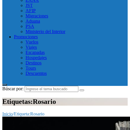
EANA
JST
AFIP
Migraciones
Aduana
PSA
Ministerio del Interior
Promociones
Vuelos
Viajes
Escapadas
Hospedajes
Destinos
Tours
Descuentos
Búscar por:
Etiquetas:Rosario
Inicio
/
Etiqueta:
Rosario