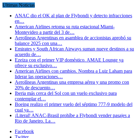
Ultimas Noticias
ANAC dio el OK al plan de Flybondi y detecto infracciones
en…
American Airlines retoma su ruta estacional Miami-
Montevideo a partir del 3 de…
Aerolíneas Argentinas en asamblea de accionistas aprobó su
balance 2025 con una…
Emirates y South African Airways suman nueve destinos a su
acuerdo de…
Ezeiza con el primer VIP doméstico. AMAE Lounge ya
ofrece su exclusivo…
American Airlines con cambios. Nombra a Luiz Laham para
liderar las operaciones…
Aerolíneas Argentinas una empresa aérea y una promo con
20% de descuento…
Iberia más cerca del Sol con un vuelo exclusivo para
contemplar el…
Boeing realizo el primer vuelo del séptimo 777-9 modelo del
cual ya…
¡Literal! ANAC-Brasil prohíbe a Flybondi vender pasajes a
Rio de Janeiro. La…
Facebook
Twitter