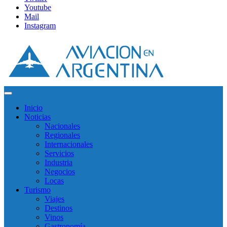
Youtube
Mail
Instagram
Inicio
Noticias
Nacionales
Regionales
Internacionales
Servicios
Industria
Negocios
Locas
Turismo
Viajes
Destinos
Vinos
Gastronomía