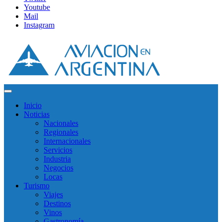
Youtube
Mail
Instagram
Inicio
Noticias
Nacionales
Regionales
Internacionales
Servicios
Industria
Negocios
Locas
Turismo
Viajes
Destinos
Vinos
Gastronomía