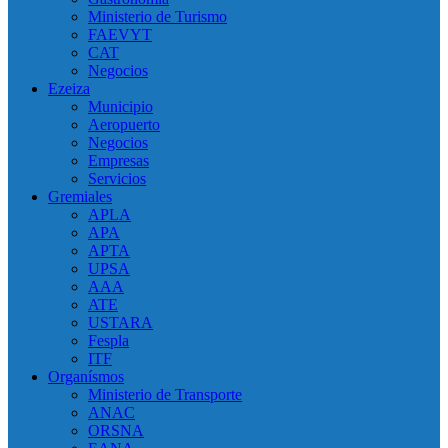
Ministerio de Turismo
FAEVYT
CAT
Negocios
Ezeiza
Municipio
Aeropuerto
Negocios
Empresas
Servicios
Gremiales
APLA
APA
APTA
UPSA
AAA
ATE
USTARA
Fespla
ITF
Organísmos
Ministerio de Transporte
ANAC
ORSNA