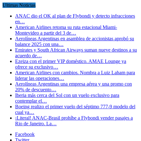
Ultimas Noticias
ANAC dio el OK al plan de Flybondi y detecto infracciones
en…
American Airlines retoma su ruta estacional Miami-
Montevideo a partir del 3 de…
Aerolíneas Argentinas en asamblea de accionistas aprobó su
balance 2025 con una…
Emirates y South African Airways suman nueve destinos a su
acuerdo de…
Ezeiza con el primer VIP doméstico. AMAE Lounge ya
ofrece su exclusivo…
American Airlines con cambios. Nombra a Luiz Laham para
liderar las operaciones…
Aerolíneas Argentinas una empresa aérea y una promo con
20% de descuento…
Iberia más cerca del Sol con un vuelo exclusivo para
contemplar el…
Boeing realizo el primer vuelo del séptimo 777-9 modelo del
cual ya…
¡Literal! ANAC-Brasil prohíbe a Flybondi vender pasajes a
Rio de Janeiro. La…
Facebook
Twitter