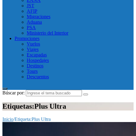
EANA
JST
AFIP
Migraciones
Aduana
PSA
Ministerio del Interior
Promociones
Vuelos
Viajes
Escapadas
Hospedajes
Destinos
Tours
Descuentos
Búscar por:
Etiquetas:Plus Ultra
Inicio
/
Etiqueta:
Plus Ultra