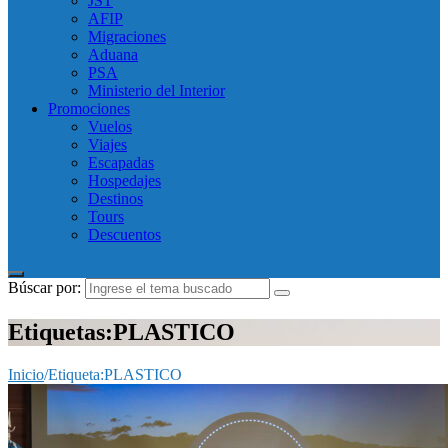
JST
AFIP
Migraciones
Aduana
PSA
Ministerio del Interior
Promociones
Vuelos
Viajes
Escapadas
Hospedajes
Destinos
Tours
Descuentos
Búscar por:
Etiquetas:PLASTICO
Inicio
/
Etiqueta:
PLASTICO