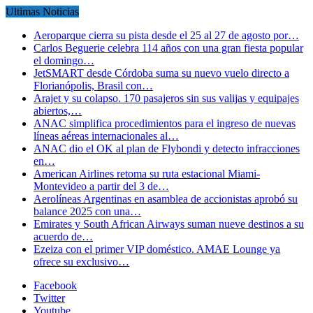
Ultimas Noticias
Aeroparque cierra su pista desde el 25 al 27 de agosto por…
Carlos Beguerie celebra 114 años con una gran fiesta popular
el domingo…
JetSMART desde Córdoba suma su nuevo vuelo directo a
Florianópolis, Brasil con…
Arajet y su colapso. 170 pasajeros sin sus valijas y equipajes
abiertos,…
ANAC simplifica procedimientos para el ingreso de nuevas
líneas aéreas internacionales al…
ANAC dio el OK al plan de Flybondi y detecto infracciones
en…
American Airlines retoma su ruta estacional Miami-
Montevideo a partir del 3 de…
Aerolíneas Argentinas en asamblea de accionistas aprobó su
balance 2025 con una…
Emirates y South African Airways suman nueve destinos a su
acuerdo de…
Ezeiza con el primer VIP doméstico. AMAE Lounge ya
ofrece su exclusivo…
Facebook
Twitter
Youtube