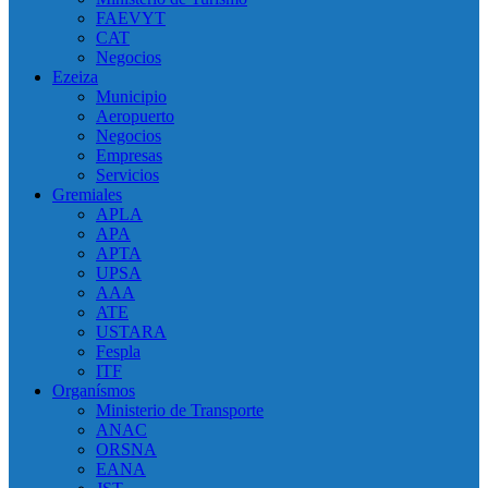
FAEVYT
CAT
Negocios
Ezeiza
Municipio
Aeropuerto
Negocios
Empresas
Servicios
Gremiales
APLA
APA
APTA
UPSA
AAA
ATE
USTARA
Fespla
ITF
Organísmos
Ministerio de Transporte
ANAC
ORSNA
EANA