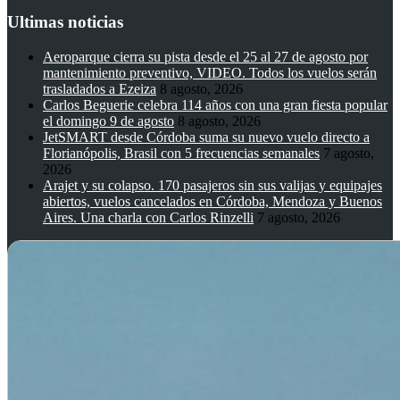
Ultimas noticias
Aeroparque cierra su pista desde el 25 al 27 de agosto por
mantenimiento preventivo, VIDEO. Todos los vuelos serán
trasladados a Ezeiza
8 agosto, 2026
Carlos Beguerie celebra 114 años con una gran fiesta popular
el domingo 9 de agosto
8 agosto, 2026
JetSMART desde Córdoba suma su nuevo vuelo directo a
Florianópolis, Brasil con 5 frecuencias semanales
7 agosto,
2026
Arajet y su colapso. 170 pasajeros sin sus valijas y equipajes
abiertos, vuelos cancelados en Córdoba, Mendoza y Buenos
Aires. Una charla con Carlos Rinzelli
7 agosto, 2026