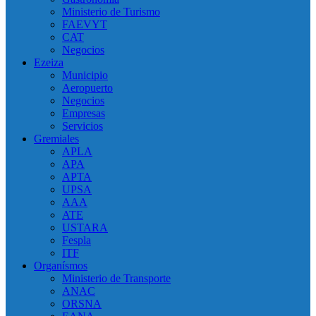
Ministerio de Turismo
FAEVYT
CAT
Negocios
Ezeiza
Municipio
Aeropuerto
Negocios
Empresas
Servicios
Gremiales
APLA
APA
APTA
UPSA
AAA
ATE
USTARA
Fespla
ITF
Organísmos
Ministerio de Transporte
ANAC
ORSNA