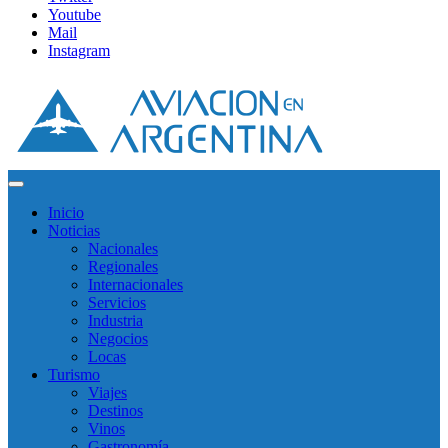
Youtube
Mail
Instagram
Inicio
Noticias
Nacionales
Regionales
Internacionales
Servicios
Industria
Negocios
Locas
Turismo
Viajes
Destinos
Vinos
Gastronomía