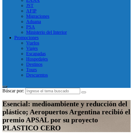
EANA
JST
AFIP
Migraciones
Aduana
PSA
Ministerio del Interior
Promociones
Vuelos
Viajes
Escapadas
Hospedajes
Destinos
Tours
Descuentos
Búscar por:
Esencial: medioambiente y reducción del
plástico; Aeropuertos Argentina recibió el
premio APSAL por su proyecto
PLASTICO CERO