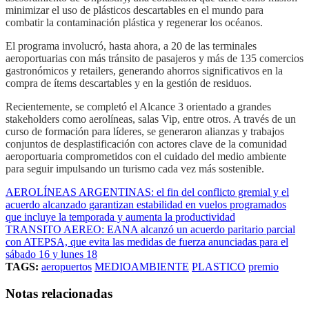
minimizar el uso de plásticos descartables en el mundo para
combatir la contaminación plástica y regenerar los océanos.
El programa involucró, hasta ahora, a 20 de las terminales
aeroportuarias con más tránsito de pasajeros y más de 135 comercios
gastronómicos y retailers, generando ahorros significativos en la
compra de ítems descartables y en la gestión de residuos.
Recientemente, se completó el Alcance 3 orientado a grandes
stakeholders como aerolíneas, salas Vip, entre otros. A través de un
curso de formación para líderes, se generaron alianzas y trabajos
conjuntos de desplastificación con actores clave de la comunidad
aeroportuaria comprometidos con el cuidado del medio ambiente
para seguir impulsando un turismo cada vez más sostenible.
AEROLÍNEAS ARGENTINAS: el fin del conflicto gremial y el
acuerdo alcanzado garantizan estabilidad en vuelos programados
que incluye la temporada y aumenta la productividad
TRANSITO AEREO: EANA alcanzó un acuerdo paritario parcial
con ATEPSA, que evita las medidas de fuerza anunciadas para el
sábado 16 y lunes 18
TAGS:
aeropuertos
MEDIOAMBIENTE
PLASTICO
premio
Notas relacionadas