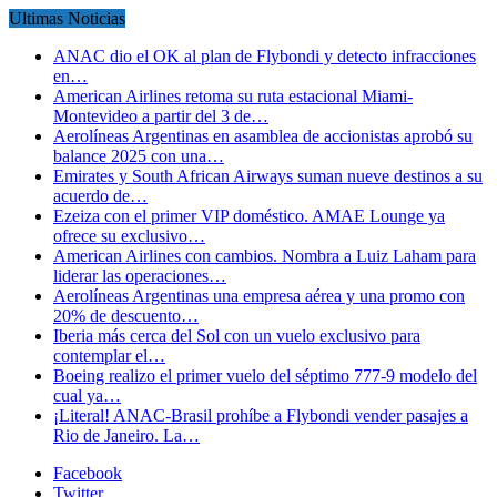
Ultimas Noticias
ANAC dio el OK al plan de Flybondi y detecto infracciones
en…
American Airlines retoma su ruta estacional Miami-
Montevideo a partir del 3 de…
Aerolíneas Argentinas en asamblea de accionistas aprobó su
balance 2025 con una…
Emirates y South African Airways suman nueve destinos a su
acuerdo de…
Ezeiza con el primer VIP doméstico. AMAE Lounge ya
ofrece su exclusivo…
American Airlines con cambios. Nombra a Luiz Laham para
liderar las operaciones…
Aerolíneas Argentinas una empresa aérea y una promo con
20% de descuento…
Iberia más cerca del Sol con un vuelo exclusivo para
contemplar el…
Boeing realizo el primer vuelo del séptimo 777-9 modelo del
cual ya…
¡Literal! ANAC-Brasil prohíbe a Flybondi vender pasajes a
Rio de Janeiro. La…
Facebook
Twitter