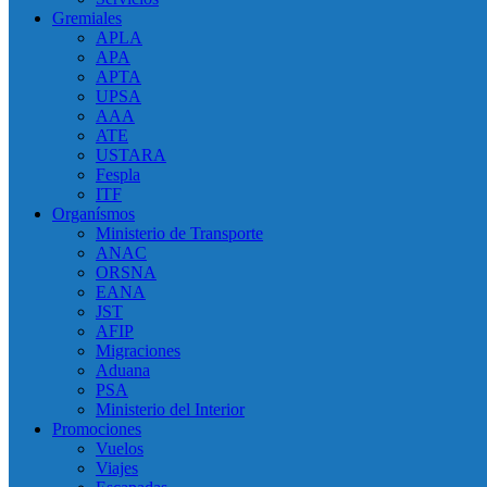
Gremiales
APLA
APA
APTA
UPSA
AAA
ATE
USTARA
Fespla
ITF
Organísmos
Ministerio de Transporte
ANAC
ORSNA
EANA
JST
AFIP
Migraciones
Aduana
PSA
Ministerio del Interior
Promociones
Vuelos
Viajes