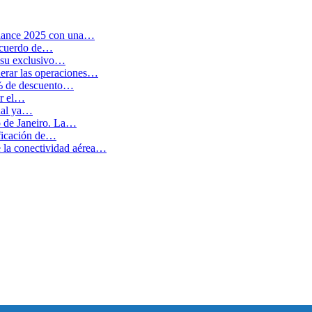
balance 2025 con una…
 acuerdo de…
 su exclusivo…
erar las operaciones…
0% de descuento…
ar el…
cual ya…
o de Janeiro. La…
ficación de…
e la conectividad aérea…