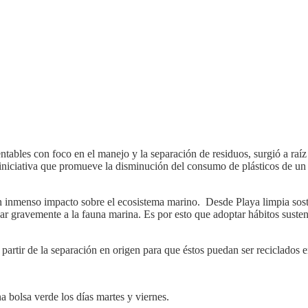
entables con foco en el manejo y la separación de residuos, surgió a r
 iniciativa que promueve la disminución del consumo de plásticos de un s
n inmenso impacto sobre el ecosistema marino. Desde Playa limpia sostie
ñar gravemente a la fauna marina. Es por esto que adoptar hábitos suste
a partir de la separación en origen para que éstos puedan ser reciclados
na bolsa verde los días martes y viernes.