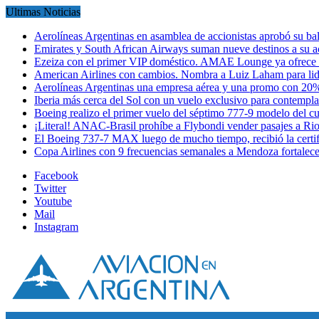
Ultimas Noticias
Aerolíneas Argentinas en asamblea de accionistas aprobó su 
Emirates y South African Airways suman nueve destinos a su
Ezeiza con el primer VIP doméstico. AMAE Lounge ya ofrece
American Airlines con cambios. Nombra a Luiz Laham para lid
Aerolíneas Argentinas una empresa aérea y una promo con 2
Iberia más cerca del Sol con un vuelo exclusivo para contempl
Boeing realizo el primer vuelo del séptimo 777-9 modelo del 
¡Literal! ANAC-Brasil prohíbe a Flybondi vender pasajes a Ri
El Boeing 737-7 MAX luego de mucho tiempo, recibió la certi
Copa Airlines con 9 frecuencias semanales a Mendoza fortalec
Facebook
Twitter
Youtube
Mail
Instagram