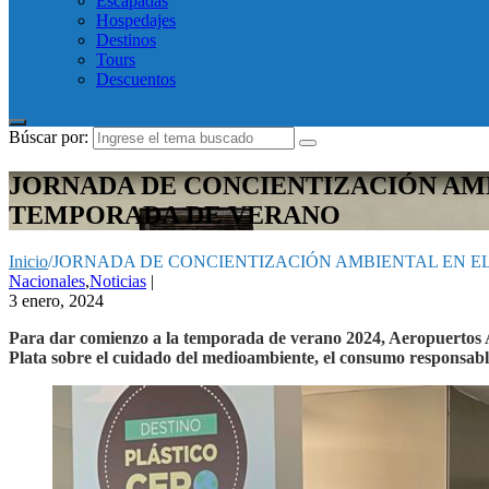
Escapadas
Hospedajes
Destinos
Tours
Descuentos
Búscar por:
JORNADA DE CONCIENTIZACIÓN AMB
TEMPORADA DE VERANO
Inicio
/
JORNADA DE CONCIENTIZACIÓN AMBIENTAL EN EL
Nacionales
,
Noticias
|
3 enero, 2024
Para dar comienzo a la temporada de verano 2024, Aeropuertos A
Plata sobre el cuidado del medioambiente, el consumo responsable y