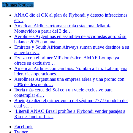
Ultimas Noticias
ANAC dio el OK al plan de Flybondi y detecto infracciones
en…
American Airlines retoma su ruta estacional Miami-
Montevideo a partir del 3 de…
Aerolíneas Argentinas en asamblea de accionistas aprobó su
balance 2025 con una…
Emirates y South African Airways suman nueve destinos a su
acuerdo de…
Ezeiza con el primer VIP doméstico. AMAE Lounge ya
ofrece su exclusivo…
American Airlines con cambios. Nombra a Luiz Laham para
liderar las operaciones…
Aerolíneas Argentinas una empresa aérea y una promo con
20% de descuento…
Iberia más cerca del Sol con un vuelo exclusivo para
contemplar el…
Boeing realizo el primer vuelo del séptimo 777-9 modelo del
cual ya…
¡Literal! ANAC-Brasil prohíbe a Flybondi vender pasajes a
Rio de Janeiro. La…
Facebook
Twitter