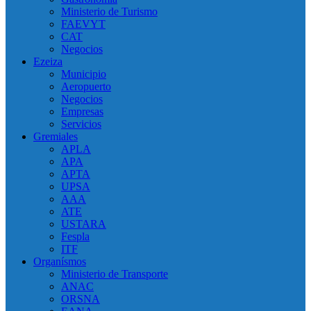
Ministerio de Turismo
FAEVYT
CAT
Negocios
Ezeiza
Municipio
Aeropuerto
Negocios
Empresas
Servicios
Gremiales
APLA
APA
APTA
UPSA
AAA
ATE
USTARA
Fespla
ITF
Organísmos
Ministerio de Transporte
ANAC
ORSNA