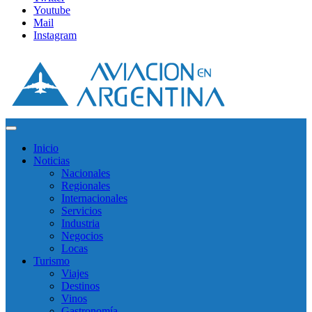
Youtube
Mail
Instagram
Inicio
Noticias
Nacionales
Regionales
Internacionales
Servicios
Industria
Negocios
Locas
Turismo
Viajes
Destinos
Vinos
Gastronomía