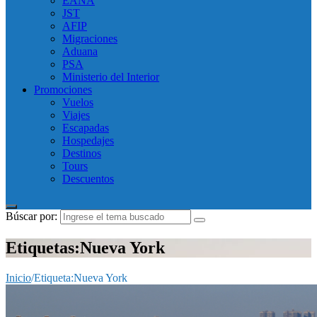
EANA
JST
AFIP
Migraciones
Aduana
PSA
Ministerio del Interior
Promociones
Vuelos
Viajes
Escapadas
Hospedajes
Destinos
Tours
Descuentos
Búscar por:
Etiquetas:Nueva York
Inicio
/
Etiqueta:
Nueva York