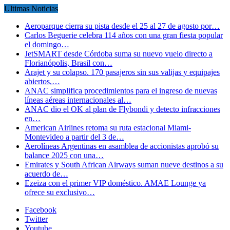
Ultimas Noticias
Aeroparque cierra su pista desde el 25 al 27 de agosto por…
Carlos Beguerie celebra 114 años con una gran fiesta popular
el domingo…
JetSMART desde Córdoba suma su nuevo vuelo directo a
Florianópolis, Brasil con…
Arajet y su colapso. 170 pasajeros sin sus valijas y equipajes
abiertos,…
ANAC simplifica procedimientos para el ingreso de nuevas
líneas aéreas internacionales al…
ANAC dio el OK al plan de Flybondi y detecto infracciones
en…
American Airlines retoma su ruta estacional Miami-
Montevideo a partir del 3 de…
Aerolíneas Argentinas en asamblea de accionistas aprobó su
balance 2025 con una…
Emirates y South African Airways suman nueve destinos a su
acuerdo de…
Ezeiza con el primer VIP doméstico. AMAE Lounge ya
ofrece su exclusivo…
Facebook
Twitter
Youtube