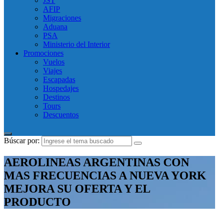
JST
AFIP
Migraciones
Aduana
PSA
Ministerio del Interior
Promociones
Vuelos
Viajes
Escapadas
Hospedajes
Destinos
Tours
Descuentos
Búscar por:
AEROLINEAS ARGENTINAS CON
MAS FRECUENCIAS A NUEVA YORK
MEJORA SU OFERTA Y EL
PRODUCTO