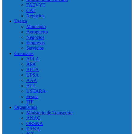
FAEVYT
CAT
Negocios
Ezeiza
Municipio
Aeropuerto
Negocios
Empresas
Servicios
Gremiales
APLA
APA
APTA
UPSA
AAA
ATE
USTARA
Fespla
ITF
Organísmos
Ministerio de Transporte
ANAC
ORSNA
EANA