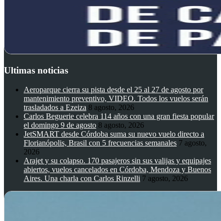
Ultimas noticias
Aeroparque cierra su pista desde el 25 al 27 de agosto por
mantenimiento preventivo, VIDEO. Todos los vuelos serán
trasladados a Ezeiza
8 agosto, 2026
Carlos Beguerie celebra 114 años con una gran fiesta popular
el domingo 9 de agosto
8 agosto, 2026
JetSMART desde Córdoba suma su nuevo vuelo directo a
Florianópolis, Brasil con 5 frecuencias semanales
7 agosto,
2026
Arajet y su colapso. 170 pasajeros sin sus valijas y equipajes
abiertos, vuelos cancelados en Córdoba, Mendoza y Buenos
Aires. Una charla con Carlos Rinzelli
7 agosto, 2026