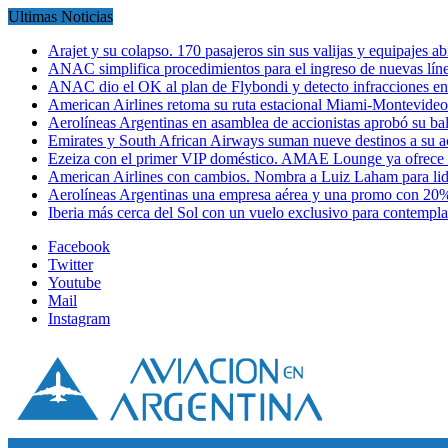
Ultimas Noticias
Arajet y su colapso. 170 pasajeros sin sus valijas y equipajes a
ANAC simplifica procedimientos para el ingreso de nuevas líne
ANAC dio el OK al plan de Flybondi y detecto infracciones 
American Airlines retoma su ruta estacional Miami-Montevideo 
Aerolíneas Argentinas en asamblea de accionistas aprobó su 
Emirates y South African Airways suman nueve destinos a su
Ezeiza con el primer VIP doméstico. AMAE Lounge ya ofrece
American Airlines con cambios. Nombra a Luiz Laham para lid
Aerolíneas Argentinas una empresa aérea y una promo con 2
Iberia más cerca del Sol con un vuelo exclusivo para contempl
Facebook
Twitter
Youtube
Mail
Instagram