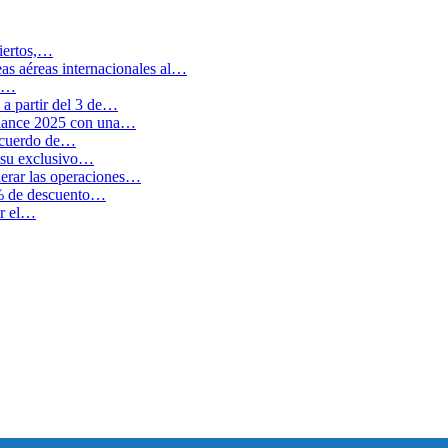
biertos,…
as aéreas internacionales al…
en…
a partir del 3 de…
balance 2025 con una…
 acuerdo de…
 su exclusivo…
erar las operaciones…
0% de descuento…
ar el…