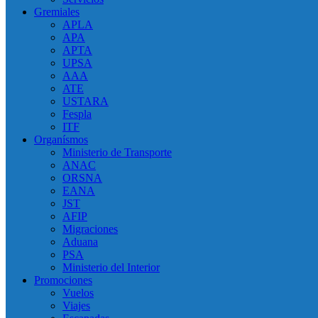
Gremiales
APLA
APA
APTA
UPSA
AAA
ATE
USTARA
Fespla
ITF
Organísmos
Ministerio de Transporte
ANAC
ORSNA
EANA
JST
AFIP
Migraciones
Aduana
PSA
Ministerio del Interior
Promociones
Vuelos
Viajes