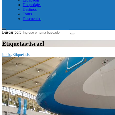
Escapadas
Hospedajes
Destinos
Tours
Descuentos
Búscar por:
Etiquetas:Israel
Inicio
/
Etiqueta:
Israel