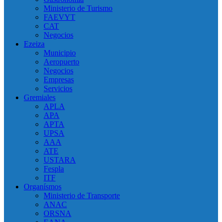
Ministerio de Turismo
FAEVYT
CAT
Negocios
Ezeiza
Municipio
Aeropuerto
Negocios
Empresas
Servicios
Gremiales
APLA
APA
APTA
UPSA
AAA
ATE
USTARA
Fespla
ITF
Organísmos
Ministerio de Transporte
ANAC
ORSNA