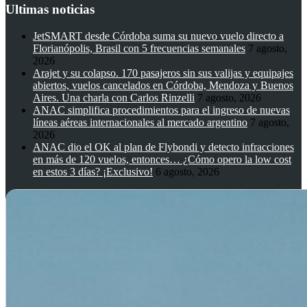
Ultimas noticias
JetSMART desde Córdoba suma su nuevo vuelo directo a
Florianópolis, Brasil con 5 frecuencias semanales
7 agosto,
2026
Arajet y su colapso. 170 pasajeros sin sus valijas y equipajes
abiertos, vuelos cancelados en Córdoba, Mendoza y Buenos
Aires. Una charla con Carlos Rinzelli
7 agosto, 2026
ANAC simplifica procedimientos para el ingreso de nuevas
líneas aéreas internacionales al mercado argentino
7 agosto,
2026
ANAC dio el OK al plan de Flybondi y detecto infracciones
en más de 120 vuelos, entonces… ¿Cómo opero la low cost
en estos 3 días? ¡Exclusivo!
6 agosto, 2026