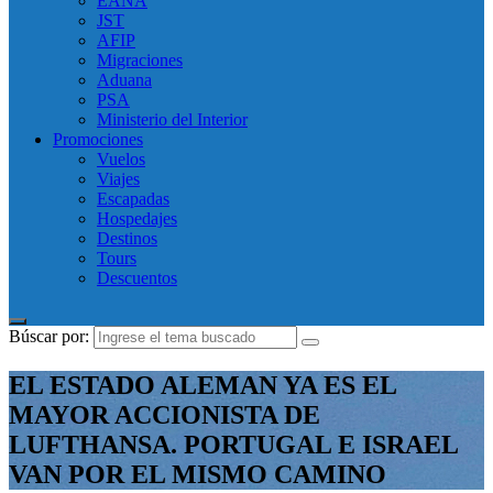
EANA
JST
AFIP
Migraciones
Aduana
PSA
Ministerio del Interior
Promociones
Vuelos
Viajes
Escapadas
Hospedajes
Destinos
Tours
Descuentos
Búscar por:
EL ESTADO ALEMAN YA ES EL
MAYOR ACCIONISTA DE
LUFTHANSA. PORTUGAL E ISRAEL
VAN POR EL MISMO CAMINO