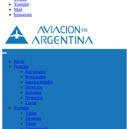
Youtube
Mail
Instagram
Inicio
Noticias
Nacionales
Regionales
Internacionales
Servicios
Industria
Negocios
Locas
Turismo
Viajes
Destinos
Vinos
Gastronomía