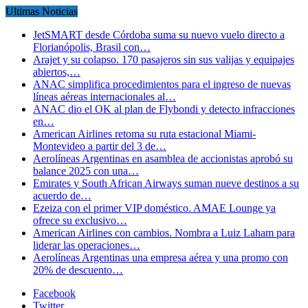
Ultimas Noticias
JetSMART desde Córdoba suma su nuevo vuelo directo a
Florianópolis, Brasil con…
Arajet y su colapso. 170 pasajeros sin sus valijas y equipajes
abiertos,…
ANAC simplifica procedimientos para el ingreso de nuevas
líneas aéreas internacionales al…
ANAC dio el OK al plan de Flybondi y detecto infracciones
en…
American Airlines retoma su ruta estacional Miami-
Montevideo a partir del 3 de…
Aerolíneas Argentinas en asamblea de accionistas aprobó su
balance 2025 con una…
Emirates y South African Airways suman nueve destinos a su
acuerdo de…
Ezeiza con el primer VIP doméstico. AMAE Lounge ya
ofrece su exclusivo…
American Airlines con cambios. Nombra a Luiz Laham para
liderar las operaciones…
Aerolíneas Argentinas una empresa aérea y una promo con
20% de descuento…
Facebook
Twitter