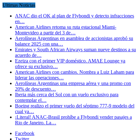
Ultimas Noticias
ANAC dio el OK al plan de Flybondi y detecto infracciones
en…
American Airlines retoma su ruta estacional Miami-
Montevideo a partir del 3 de…
Aerolíneas Argentinas en asamblea de accionistas aprobó su
balance 2025 con una…
Emirates y South African Airways suman nueve destinos a su
acuerdo de…
Ezeiza con el primer VIP doméstico. AMAE Lounge ya
ofrece su exclusivo…
American Airlines con cambios. Nombra a Luiz Laham para
liderar las operaciones…
Aerolíneas Argentinas una empresa aérea y una promo con
20% de descuento…
Iberia más cerca del Sol con un vuelo exclusivo para
contemplar el…
Boeing realizo el primer vuelo del séptimo 777-9 modelo del
cual ya…
¡Literal! ANAC-Brasil prohíbe a Flybondi vender pasajes a
Rio de Janeiro. La…
Facebook
Twitter