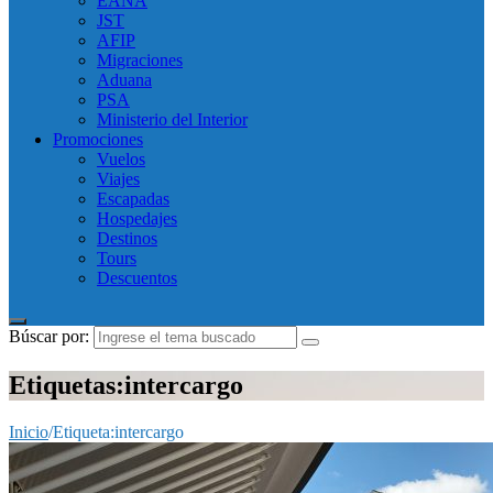
EANA
JST
AFIP
Migraciones
Aduana
PSA
Ministerio del Interior
Promociones
Vuelos
Viajes
Escapadas
Hospedajes
Destinos
Tours
Descuentos
Búscar por:
Etiquetas:intercargo
Inicio
/
Etiqueta:
intercargo