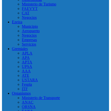
Ministerio de Turismo
FAEVYT
CAT
Negocios
Ezeiza
Municipio
Aeropuerto
Negocios
Empresas
Servicios
Gremiales
APLA
APA
APTA
UPSA
AAA
ATE
USTARA
Fespla
ITF
Organísmos
Ministerio de Transporte
ANAC
ORSNA