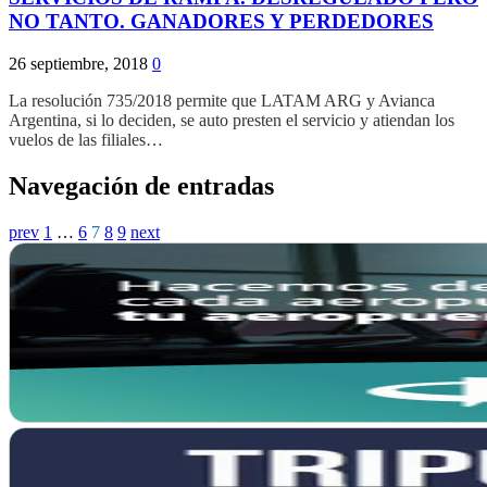
NO TANTO. GANADORES Y PERDEDORES
26 septiembre, 2018
0
La resolución 735/2018 permite que LATAM ARG y Avianca
Argentina, si lo deciden, se auto presten el servicio y atiendan los
vuelos de las filiales…
Navegación de entradas
prev
1
…
6
7
8
9
next