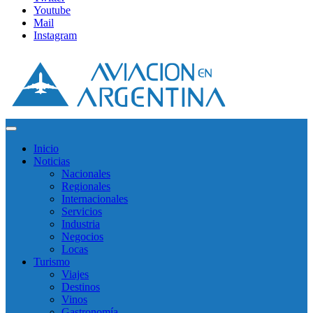
Youtube
Mail
Instagram
Inicio
Noticias
Nacionales
Regionales
Internacionales
Servicios
Industria
Negocios
Locas
Turismo
Viajes
Destinos
Vinos
Gastronomía