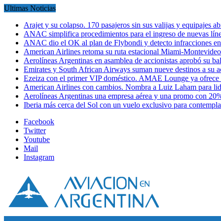
Ultimas Noticias
Arajet y su colapso. 170 pasajeros sin sus valijas y equipajes a
ANAC simplifica procedimientos para el ingreso de nuevas líne
ANAC dio el OK al plan de Flybondi y detecto infracciones 
American Airlines retoma su ruta estacional Miami-Montevideo 
Aerolíneas Argentinas en asamblea de accionistas aprobó su 
Emirates y South African Airways suman nueve destinos a su
Ezeiza con el primer VIP doméstico. AMAE Lounge ya ofrece
American Airlines con cambios. Nombra a Luiz Laham para lid
Aerolíneas Argentinas una empresa aérea y una promo con 2
Iberia más cerca del Sol con un vuelo exclusivo para contempl
Facebook
Twitter
Youtube
Mail
Instagram