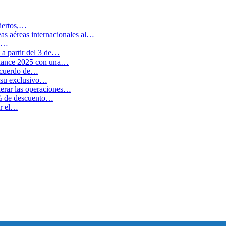
biertos,…
as aéreas internacionales al…
en…
a partir del 3 de…
balance 2025 con una…
 acuerdo de…
 su exclusivo…
erar las operaciones…
0% de descuento…
ar el…