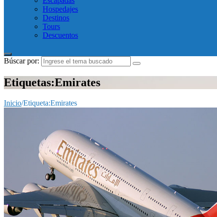
Escapadas
Hospedajes
Destinos
Tours
Descuentos
Búscar por:
Etiquetas:Emirates
Inicio
/
Etiqueta:
Emirates