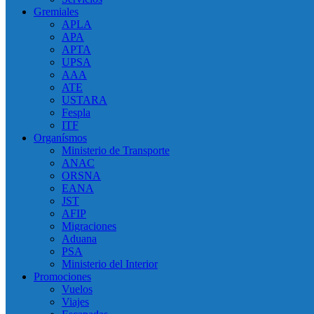
Gremiales
APLA
APA
APTA
UPSA
AAA
ATE
USTARA
Fespla
ITF
Organísmos
Ministerio de Transporte
ANAC
ORSNA
EANA
JST
AFIP
Migraciones
Aduana
PSA
Ministerio del Interior
Promociones
Vuelos
Viajes